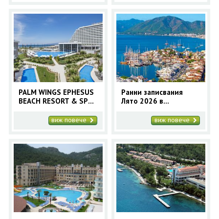
PALM WINGS EPHESUS
Ранни записвания
BEACH RESORT & SPA
Лято 2026 в
5* - Ранни записвания
Мармарис с автобус
2025 Кушадасъ с
за 7 нощувки
виж повече
виж повече
автобус - 7 нощувки