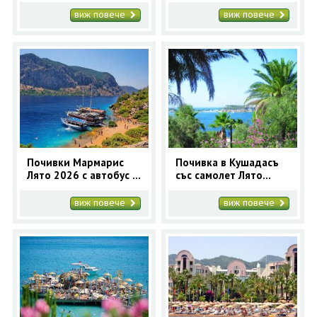
програма
виж повече
виж повече
Почивки Мармарис
Почивка в Кушадасъ
Лято 2026 с автобус и
със самолет Лято
самолет
2026 - 7 нощувки
виж повече
виж повече