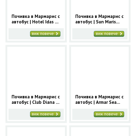
Почивка в Мармарис с
Почивка в Мармарис с
автобус | Hotel Idas 4*
автобус | Sun Maris
- ранни записвания
Park 3+* - ранни
Мармарис
записвания Мармарис
виж повече
виж повече
Почивка в Мармарис с
Почивка в Мармарис с
автобус | Club Diana 3*
автобус | Armar Sea
- ранни записвания
Side 3* - ранни
Мармарис
записвания Мармарис
виж повече
виж повече