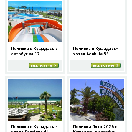
Почивка в Кущадасъ с
Почивка в Кушадасъ-
автобус за 12
хотел Adakule 5* -
нощувки - Лято 2026 в
ранни записвания
Турция
2025
виж повече
виж повече
Почивка в Кушадасъ -
Почивки Лято 2026 в
хотел Sentinus 4* -
Кушадасъ с автобус -