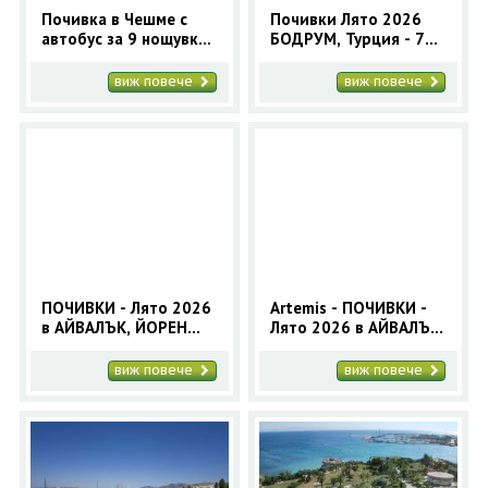
Почивка в Чешме с
Почивки Лято 2026
автобус за 9 нощувки |
БОДРУМ, Турция - 7
Лято в Чешме, Турция
нощувки автобусна
програма
виж повече
виж повече
ПОЧИВКИ - Лято 2026
Artemis - ПОЧИВКИ -
в АЙВАЛЪК, ЙОРЕН
Лято 2026 в АЙВАЛЪК,
Турция - 7 нощувки -
ЙОРЕН Турция -7
автобусна програма
нощувки -автобусна
виж повече
виж повече
програма - Orient 99