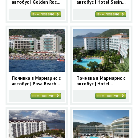
автобус | Golden Rock
автобус | Hotel Sesin
Beach 5* - ранни
4* - ранни записвания
записвания Мармарис
Мармарис
виж повече
виж повече
Почивка в Мармарис с
Почивка в Мармарис с
автобус | Pasa Beach
автобус | Hotel
4* - ранни записвания
Tropikal 4* - ранни
Мармарис
записвания Мармарис
виж повече
виж повече