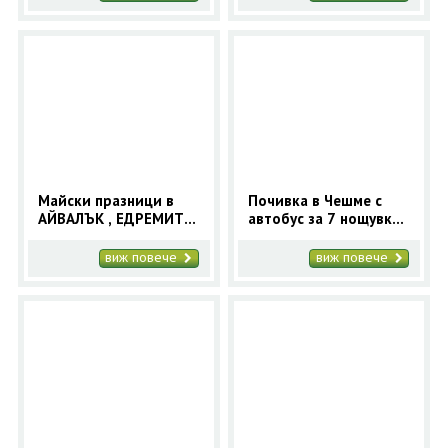
Майски празници в
Почивка в Чешме с
АЙВАЛЪК , ЕДРЕМИТ -
автобус за 7 нощувки |
автобусна програма с
Лято в Чешме, Турция
5 нощувки - Orient 99
виж повече
виж повече