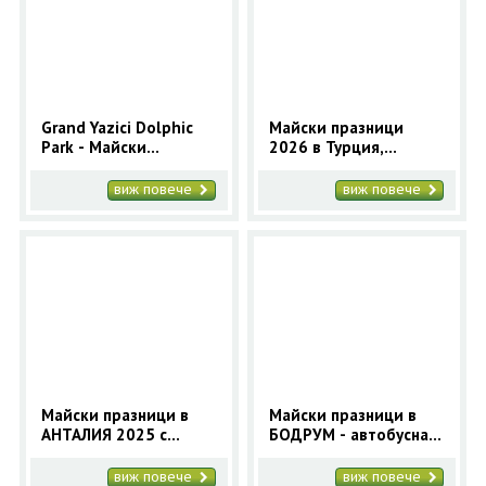
Grand Yazici Dolphic
Майски празници
Park - Майски
2026 в Турция,
празници в Мармарис
МАРМАРИС за 5
2025 за 4 нощувки
нощувки | Почивка в
виж повече
виж повече
Мармарис с автобус
Майски празници в
Майски празници в
АНТАЛИЯ 2025 с
БОДРУМ - автобусна
автобус- 5 нощувки -
програма с 5 нощувки
Orient 99
- Orient 99
виж повече
виж повече