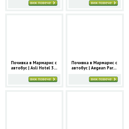
записвания Мармарис
Мармарис
виж повече
виж повече
Почивка в Мармарис с
Почивка в Мармарис с
автобус | Asli Hotel 3*
автобус | Aegean Park
- ранни записвания
3* - ранни записвания
Мармарис
Мармарис
виж повече
виж повече