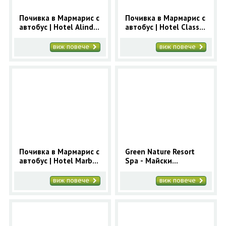
Почивка в Мармарис с
Почивка в Мармарис с
автобус | Hotel Alinda
автобус | Hotel Class
3* - ранни записвания
3* - ранни записвания
Мармарис
Мармарис
виж повече
виж повече
Почивка в Мармарис с
Green Nature Resort
автобус | Hotel Marbas
Spa - Майски
3* - ранни записвания
празници в Мармарис
Мармарис
2025 за 4 нощувки
виж повече
виж повече