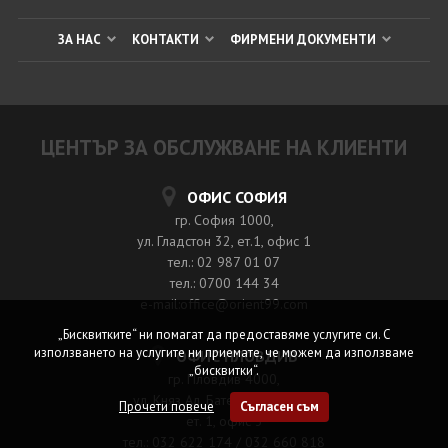
ЗА НАС
КОНТАКТИ
ФИРМЕНИ ДОКУМЕНТИ
ЦЕНТЪР ЗА ОБСЛУЖВАНЕ НА КЛИЕНТИ
ОФИС СОФИЯ
гр. София 1000,
ул. Гладстон 32, ет.1, офис 1
тел.: 02 987 01 07
тел.: 0700 144 34
e-mail:office@orient99.com
„Бисквитките“ ни помагат да предоставяме услугите си. С
използването на услугите ни приемате, че можем да използваме
ОФИС ПЛОВДИВ
„бисквитки“.
гр. Пловдив 4000,
ул. Княз Ал. Батенберг №39 A
Прочети повече
Съгласен съм
ет. 1, офис 3
тел.: 032 622 174 / 032 660 818