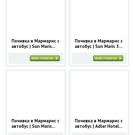
Почивка в Мармарис с
Почивка в Мармарис с
автобус | Sun Maris
автобус | Sun Maris 3*
Beach 3* - ранни
- ранни записвания
записвания Мармарис
Мармарис
виж повече
виж повече
Почивка в Мармарис с
Почивка в Мармарис с
автобус | Sun Maris
автобус | Adler Hotel
Central 3* - ранни
3* - ранни записвания