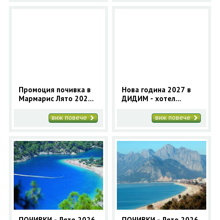
Промоция почивка в
Нова година 2027 в
Мармарис Лято 2026 |
ДИДИМ - хотел
Море в Мармарис с
Venosa Beach Resort 5*
автобус на
(4 нощувки) | Нова
виж повече
виж повече
промоционални цени
година в Турция
ПОЧИВКИ - Лято 2026
ПОЧИВКИ - Лято 2026