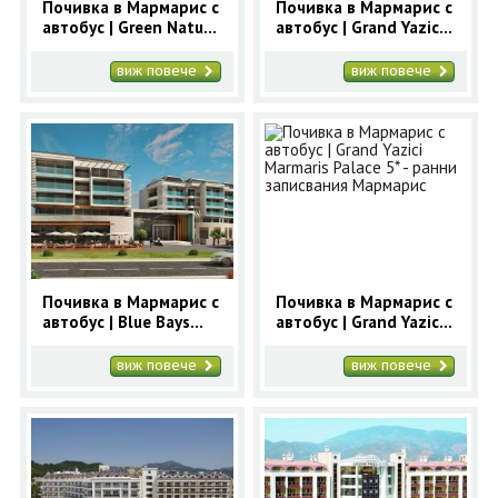
Почивка в Мармарис с
Почивка в Мармарис с
автобус | Green Nature
автобус | Grand Yazici
Resort Spa 5* - ранни
Dolphic Park 5* -
записвания Мармарис
ранни записвания
виж повече
виж повече
Мармарис
Почивка в Мармарис с
Почивка в Мармарис с
автобус | Blue Bays
автобус | Grand Yazici
Platinum 5* - ранни
Marmaris Palace 5* -
записвания Мармарис
ранни записвания
виж повече
виж повече
Мармарис