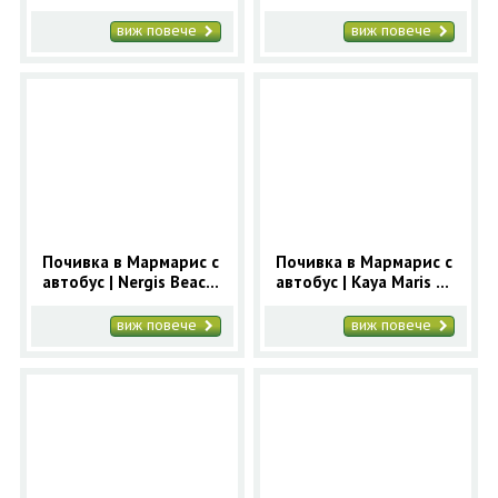
4* - ранни записвания
- ранни записвания
Мармарис
Мармарис
виж повече
виж повече
Почивка в Мармарис с
Почивка в Мармарис с
автобус | Nergis Beach
автобус | Kaya Maris 4*
4* - ранни записвания
- ранни записвания
Мармарис
Мармарис
виж повече
виж повече