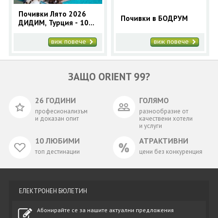
Почивки Лято 2026
Почивки в БОДРУМ
ДИДИМ, Турция - 10
нощувки автобусна
програма
виж повече
виж повече
ЗАЩО ORIENT 99?
26 ГОДИНИ
ГОЛЯМО
професионализъм
разнообразие от
и доказан опит
качествени хотели
и услуги
10 ЛЮБИМИ
АТРАКТИВНИ
топ дестинации
цени без конкуренция
ЕЛЕКТРОНЕН БЮЛЕТИН
Абонирайте се за нашите актуални предложения