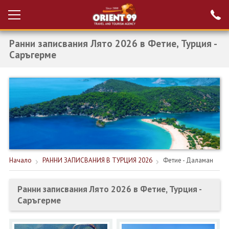
Ранни записвания Лято 2026 в Фетие, Турция -
Проверка на
Вход за агенти
резервация
Саръгерме
РАННИ ЗАПИСВАНИЯ ТУРЦИЯ
НОВА ГОДИНА ТУРЦИЯ
НОВА ГОДИНА
ПОЧИВКИ
КРУИЗИ
Начало
РАННИ ЗАПИСВАНИЯ В ТУРЦИЯ 2026
Фетие - Даламан
ЕКЗОТИКА
Ранни записвания Лято 2026 в Фетие, Турция -
Саръгерме
ЕКСКУРЗИИ