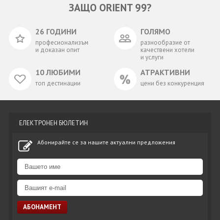
ЗАЩО ORIENT 99?
26 ГОДИНИ
ГОЛЯМО
професионализъм
разнообразие от
и доказан опит
качествени хотели
и услуги
10 ЛЮБИМИ
АТРАКТИВНИ
топ дестинации
цени без конкуренция
ЕЛЕКТРОНЕН БЮЛЕТИН
Абонирайте се за нашите актуални предложения