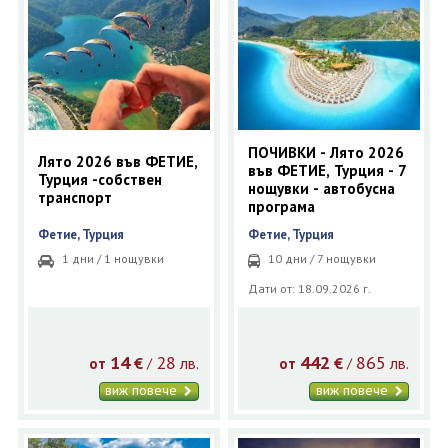
ОЩЕ
ЗА НАС
КОНТАКТИ
ФИРМЕНИ ДОКУМЕНТИ
0700 144 34
Запитване
ПОЧИВКИ - Лято 2026
Лято 2026 във ФЕТИЕ,
във ФЕТИЕ, Турция - 7
Турция -собствен
нощувки - автобусна
ПОСЛЕДВАЙТЕ НИ
транспорт
програма
Фетие, Турция
Фетие, Турция
1 дни / 1 нощувки
10 дни / 7 нощувки
Дати от: 18.09.2026 г.
14
28
442
865
€
лв.
€
лв.
/
/
от
от
виж повече
виж повече