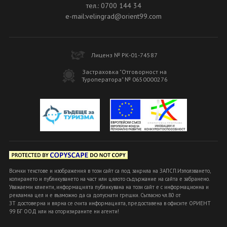
тел.: 0700 144 34
e-mail:velingrad@orient99.com
Лиценз № РК-01-74587
Застраховка "Отговорност на
Туроператора" № 0650000276
Всички текстове и изображения в този сайт са под закрила на ЗАПСП.Използването,
копирането и публикуването на част или цялото съдържание на сайта е забранено.
Уважаеми клиенти, информацията публикувана на този сайт е с информационна и
рекламна цел и е възможно да са допуснати грешки. Съгласно чл.80 от
ЗТ достоверна и вярна се счита информацията, предоставена в офисите ОРИЕНТ
99 БГ ООД или на оторизираните ни агенти!