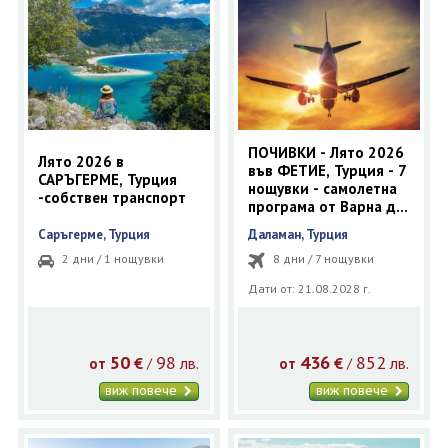
ПОЧИВКИ - Лято 2026
Лято 2026 в
във ФЕТИЕ, Турция - 7
САРЪГЕРМЕ, Турция
нощувки - самолетна
-собствен транспорт
програма от Варна до
Даламан
Саръгерме, Турция
Даламан, Турция
2 дни / 1 нощувки
8 дни / 7 нощувки
Дати от: 21.08.2028 г.
50
98
436
852
€
лв.
€
лв.
/
/
от
от
виж повече
виж повече