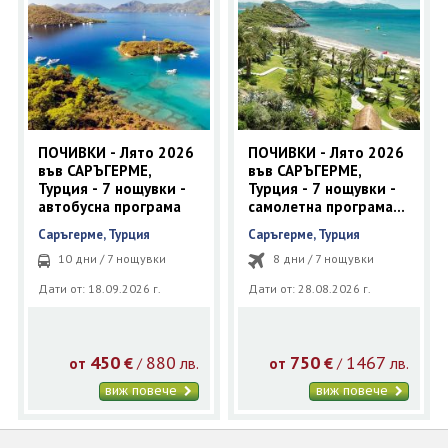
ПОЧИВКИ - Лято 2026
ПОЧИВКИ - Лято 2026
във САРЪГЕРМЕ,
във САРЪГЕРМЕ,
Турция - 7 нощувки -
Турция - 7 нощувки -
автобусна програма
самолетна програма
от София до Даламан
Саръгерме, Турция
Саръгерме, Турция
10 дни / 7 нощувки
8 дни / 7 нощувки
Дати от: 18.09.2026 г.
Дати от: 28.08.2026 г.
450
880
750
1467
€
лв.
€
лв.
/
/
от
от
виж повече
виж повече