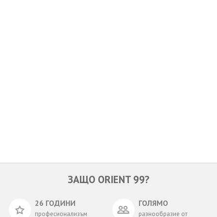
ОЩЕ
ЗА НАС
КОНТАКТИ
ФИРМЕНИ ДОКУМЕНТИ
0700 144 34
Запитване
ПОСЛЕДВАЙТЕ НИ
ЗАЩО ORIENT 99?
26 ГОДИНИ
ГОЛЯМО
професионализъм
разнообразие от