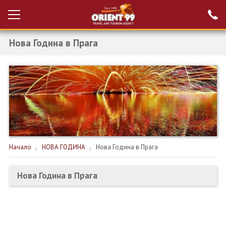
Нова Година в Прага
Проверка на
Вход за агенти
резервация
РАННИ ЗАПИСВАНИЯ ТУРЦИЯ
НОВА ГОДИНА ТУРЦИЯ
НОВА ГОДИНА
ПОЧИВКИ
Начало
НОВА ГОДИНА
Нова Година в Прага
КРУИЗИ
Нова Година в Прага
ЕКЗОТИКА
ЕКСКУРЗИИ