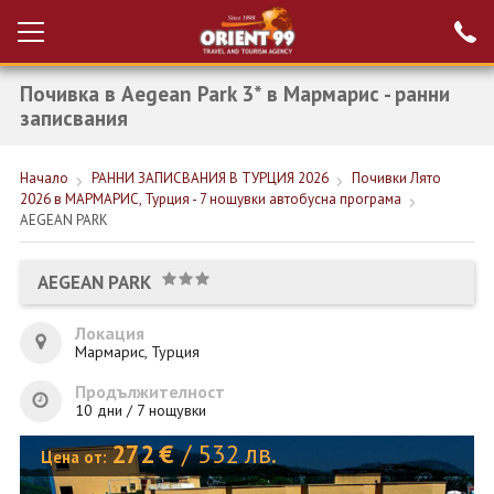
Почивка в Aegean Park 3* в Мармарис - ранни
Проверка на
Вход за агенти
резервация
записвания
РАННИ ЗАПИСВАНИЯ ТУРЦИЯ
Начало
РАННИ ЗАПИСВАНИЯ В ТУРЦИЯ 2026
Почивки Лято
2026 в МАРМАРИС, Турция - 7 нощувки автобусна програма
НОВА ГОДИНА ТУРЦИЯ
AEGEAN PARK
НОВА ГОДИНА
AEGEAN PARK
ПОЧИВКИ
Локация
КРУИЗИ
Мармарис, Турция
ЕКЗОТИКА
Продължителност
10 дни / 7 нощувки
ЕКСКУРЗИИ
272
€
/
532
лв.
Цена от: