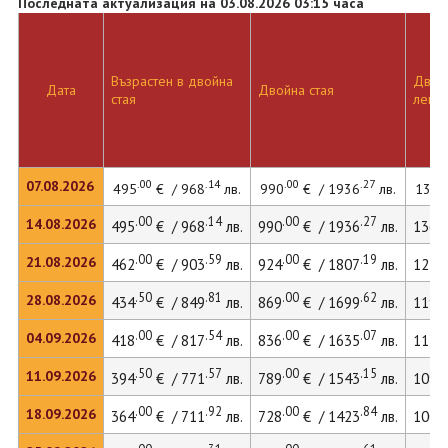
Последната актуализация на 03.08.2026 03:15 часа
Възрастен в двойна
Двойн
Дата
Двойна стая
стая
легло
.00
.14
.00
.27
07.08.2026
495
€ / 968
лв.
990
€ / 1936
лв.
1362
.00
.14
.00
.27
14.08.2026
495
€ / 968
лв.
990
€ / 1936
лв.
1362
.00
.59
.00
.19
21.08.2026
462
€ / 903
лв.
924
€ / 1807
лв.
1273
.50
.81
.00
.62
28.08.2026
434
€ / 849
лв.
869
€ / 1699
лв.
1199
.00
.54
.00
.07
04.09.2026
418
€ / 817
лв.
836
€ / 1635
лв.
1154
.50
.57
.00
.15
11.09.2026
394
€ / 771
лв.
789
€ / 1543
лв.
1092
.00
.92
.00
.84
18.09.2026
364
€ / 711
лв.
728
€ / 1423
лв.
1009