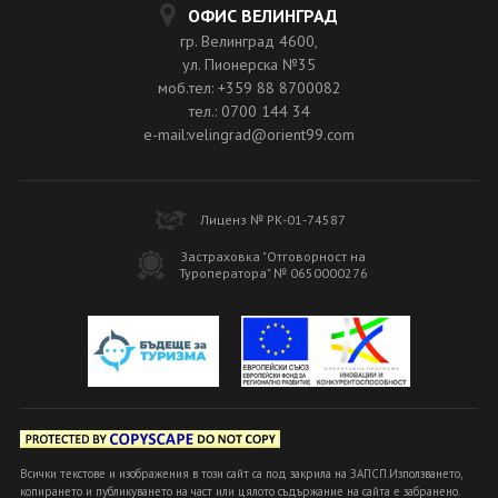
ОФИС ВЕЛИНГРАД
гр. Велинград 4600,
ул. Пионерска №35
моб.тел: +359 88 8700082
тел.: 0700 144 34
e-mail:velingrad@orient99.com
Лиценз № РК-01-74587
Застраховка "Отговорност на
Туроператора" № 0650000276
Всички текстове и изображения в този сайт са под закрила на ЗАПСП.Използването,
копирането и публикуването на част или цялото съдържание на сайта е забранено.