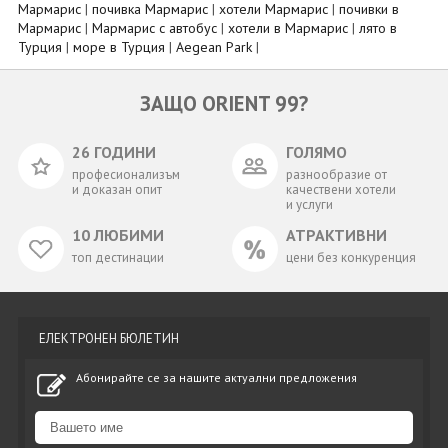
Мармарис
|
почивка Мармарис
|
хотели Мармарис
|
почивки в
Мармарис
|
Мармарис с автобус
|
хотели в Мармарис
|
лято в
Турция
|
море в Турция
|
Aegean Park
|
ЗАЩО ORIENT 99?
26 ГОДИНИ
ГОЛЯМО
професионализъм
разнообразие от
и доказан опит
качествени хотели
и услуги
10 ЛЮБИМИ
АТРАКТИВНИ
топ дестинации
цени без конкуренция
ЕЛЕКТРОНЕН БЮЛЕТИН
Абонирайте се за нашите актуални предложения