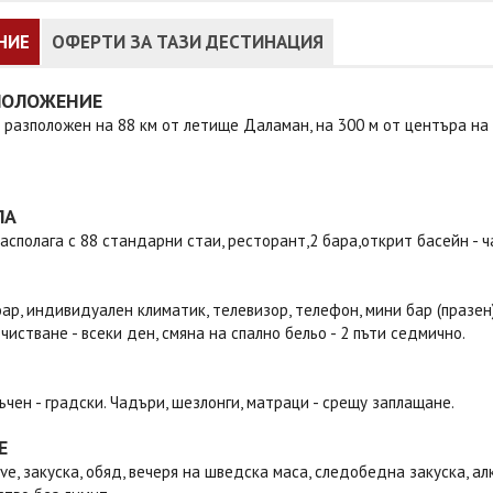
НИЕ
ОФЕРТИ ЗА ТАЗИ ДЕСТИНАЦИЯ
ПОЛОЖЕНИЕ
 разположен на 88 км от летище Даламан, на 300 м от центъра на 
ЛА
асполага с 88 стандарни стаи, ресторант,2 бара,открит басейн - ч
ар, индивидуален климатик, телевизор, телефон, мини бар (празен),
очистване - всеки ден, смяна на спално бельо - 2 пъти седмично.
ъчен - градски. Чадъри, шезлонги, матраци - срещу заплащане.
Е
sive, закуска, обяд, вечеря на шведска маса, следобедна закуска, 