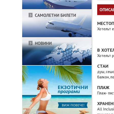
ОПИСА
МЕСТО
Хотелът е
В ХОТЕ
Хотелът р
СТАИ
душ, сешо
балкон, п
ПЛАЖ
Плаж- пяс
ХРАНЕН
All Inclu