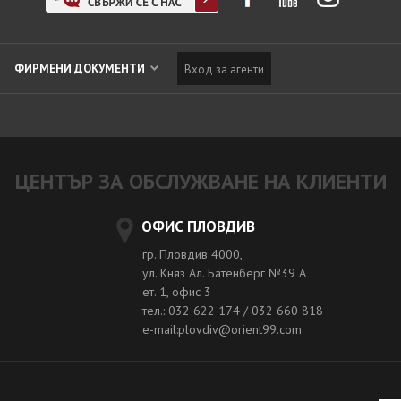
ФИРМЕНИ ДОКУМЕНТИ
Вход за агенти
ЦЕНТЪР ЗА ОБСЛУЖВАНЕ НА КЛИЕНТИ
ОФИС ПЛОВДИВ
гр. Пловдив 4000,
ул. Княз Ал. Батенберг №39 A
ет. 1, офис 3
тел.: 032 622 174 / 032 660 818
e-mail:plovdiv@orient99.com