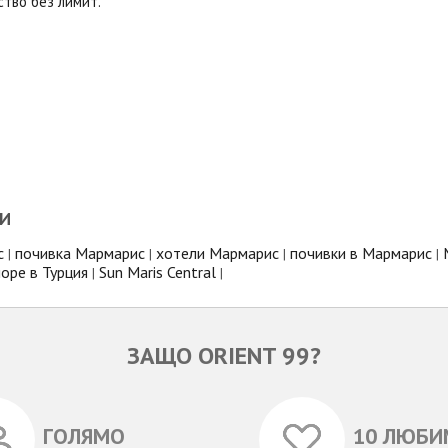
тво без лимит.
И
с
почивка Мармарис
хотели Мармарис
почивки в Мармарис
|
|
|
|
оре в Турция
Sun Maris Central
|
|
ЗАЩО ORIENT 99?
ГОЛЯМО
10 ЛЮБИ