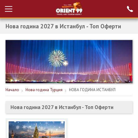
Нова година 2027 в Истанбул - Топ Оферти
Проверка на
Вход за агенти
резервация
РАННИ ЗАПИСВАНИЯ ТУРЦИЯ
НОВА ГОДИНА ТУРЦИЯ
НОВА ГОДИНА
ПОЧИВКИ
Начало
Нова година Турция
НОВА ГОДИНА ИСТАНБУЛ
КРУИЗИ
Нова година 2027 в Истанбул - Топ Оферти
ЕКЗОТИКА
ЕКСКУРЗИИ