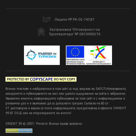
Лиценз № РК-01-74587
Застраховка "Отговорност на
Туроператора" № 0650000276
Всички текстове и изображения в този сайт са под закрила на ЗАПСП.Използването,
копирането и публикуването на част или цялото съдържание на сайта е забранено.
Уважаеми клиенти, информацията публикувана на този сайт е с информационна и
рекламна цел и е възможно да са допуснати грешки. Съгласно чл.80 от
ЗТ достоверна и вярна се счита информацията, предоставена в офисите ОРИЕНТ
99 БГ ООД или на оторизираните ни агенти!
ORIENT 99 © 2007 - Present. Всички права запазени