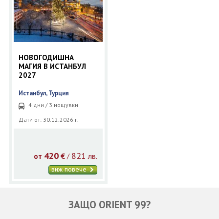
ОЩЕ
ЗА НАС
КОНТАКТИ
ФИРМЕНИ ДОКУМЕНТИ
НОВОГОДИШНА
0700 144 34
Запитване
МАГИЯ В ИСТАНБУЛ
2027
Истанбул, Турция
ПОСЛЕДВАЙТЕ НИ
4 дни / 3 нощувки
Дати от: 30.12.2026 г.
420
821
€
лв.
/
от
виж повече
ЗАЩО ORIENT 99?