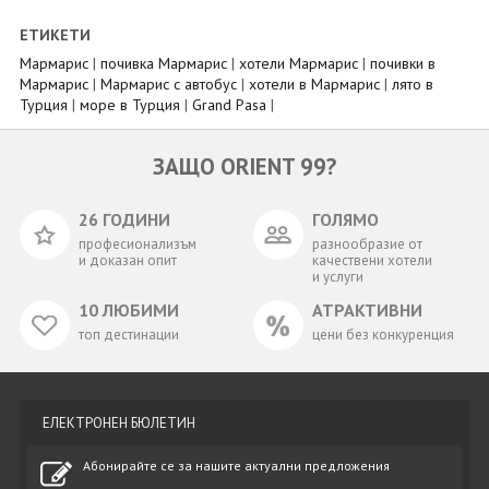
ЕТИКЕТИ
Мармарис
|
почивка Мармарис
|
хотели Мармарис
|
почивки в
Мармарис
|
Мармарис с автобус
|
хотели в Мармарис
|
лято в
Турция
|
море в Турция
|
Grand Pasa
|
ЗАЩО ORIENT 99?
26 ГОДИНИ
ГОЛЯМО
професионализъм
разнообразие от
и доказан опит
качествени хотели
и услуги
10 ЛЮБИМИ
АТРАКТИВНИ
топ дестинации
цени без конкуренция
ЕЛЕКТРОНЕН БЮЛЕТИН
Абонирайте се за нашите актуални предложения