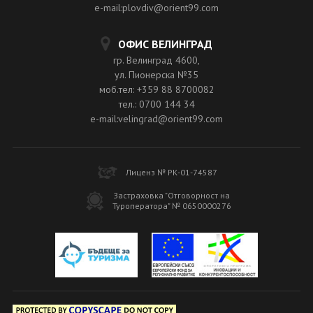
e-mail:plovdiv@orient99.com
ОФИС ВЕЛИНГРАД
гр. Велинград 4600,
ул. Пионерска №35
моб.тел: +359 88 8700082
тел.: 0700 144 34
e-mail:velingrad@orient99.com
Лиценз № РК-01-74587
Застраховка "Отговорност на
Туроператора" № 0650000276