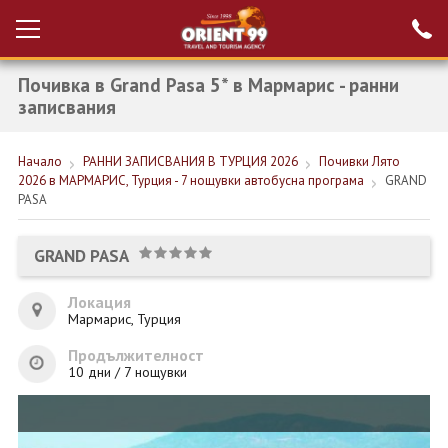
Почивка в Grand Pasa 5* в Мармарис - ранни
Проверка на
Вход за агенти
резервация
записвания
РАННИ ЗАПИСВАНИЯ ТУРЦИЯ
Начало
РАННИ ЗАПИСВАНИЯ В ТУРЦИЯ 2026
Почивки Лято
2026 в МАРМАРИС, Турция - 7 нощувки автобусна програма
GRAND
НОВА ГОДИНА ТУРЦИЯ
PASA
НОВА ГОДИНА
GRAND PASA
ПОЧИВКИ
Локация
КРУИЗИ
Мармарис, Турция
ЕКЗОТИКА
Продължителност
10 дни / 7 нощувки
ЕКСКУРЗИИ