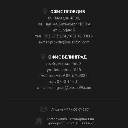
ОФИС ПЛОВДИВ
гр. Пловдив 4000,
ул. Княз Ал. Батенберг №39 A
ет. 1, офис 3
тел.: 032 622 174 / 032 660 818
e-mail:plovdiv@orient99.com
ОФИС ВЕЛИНГРАД
гр. Велинград 4600,
ул. Пионерска №35
моб.тел: +359 88 8700082
тел.: 0700 144 34
e-mail:velingrad@orient99.com
Лиценз № РК-01-74587
Застраховка "Отговорност на
Туроператора" № 0650000276