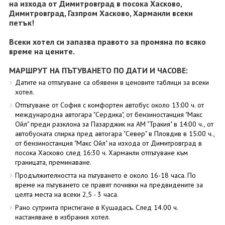
на изхода от Димитровград в посока Хасково,
Димитровград, Газпром Хасково, Харманли всеки
петък!
Всеки хотел си запазва правото за промяна по всяко
време на цените.
МАРШРУТ НА ПЪТУВАНЕТО ПО ДАТИ И ЧАСОВЕ:
Датите на отпътуване са обявени в ценовите таблици за всеки
хотел.
Отпътуване от София с комфортен автобус около 13:00 ч. от
международна автогара "Сердика", от бензиностанция "Макс
Ойл" преди разклона за Пазарджик на АМ "Тракия" в 14:00 ч., от
автобусната спирка пред автогара "Север" в Пловдив в 15:00 ч.,
от бензиностанция "Макс Ойл" на изхода от Димитровград в
посока Хасково след 16:30 ч. Харманли отпътуване към
границата, преминаване.
Продължителността на пътуването е около 16-18 часа. По
време на пътуването се правят почивки на предвидените за
целта места на всеки 2,5 - 3 часа.
Рано сутринта пристигане в Кушадасъ. След 14.00 ч.
настаняване в избрания хотел.