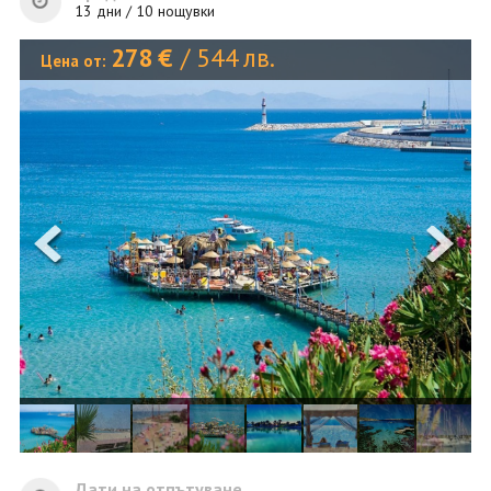
ОЩЕ
13 дни / 10 нощувки
ЗА НАС
КОНТАКТИ
278
€
/
544
лв.
Цена от:
ФИРМЕНИ ДОКУМЕНТИ
0700 144 34
Запитване
ПОСЛЕДВАЙТЕ НИ
Дати на отпътуване