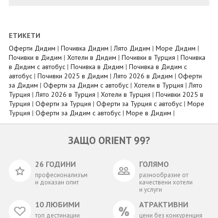
ЕТИКЕТИ
Оферти Дидим
|
Почивка Дидим
|
Лято Дидим
|
Море Дидим
|
Почивки в Дидим
|
Хотели в Дидим
|
Почивки в Турция
|
Почивка
в Дидим с автобус
|
Почивка в Дидим
|
Почивка в Дидим с
автобус
|
Почивки 2025 в Дидим
|
Лято 2026 в Дидим
|
Оферти
за Дидим
|
Оферти за Дидим с автобус
|
Хотели в Турция
|
Лято
Турция
|
Лято 2026 в Турция
|
Хотели в Турция
|
Почивки 2025 в
Турция
|
Оферти за Турция
|
Оферти за Турция с автобус
|
Море
Турция
|
Оферти за Дидим с автобус
|
Море в Дидим
|
ЗАЩО ORIENT 99?
26 ГОДИНИ
ГОЛЯМО
професионализъм
разнообразие от
и доказан опит
качествени хотели
и услуги
10 ЛЮБИМИ
АТРАКТИВНИ
топ дестинации
цени без конкуренция