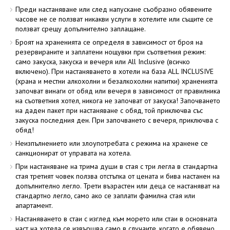
Преди настаняване или след напускане съобразно обявените
часове не се ползват никакви услуги в хотелите или същите се
ползват срещу допълнително заплащане.
Броят на храненията се определя в зависимост от броя на
резервираните и заплатени нощувки при съответния режим:
само закуска, закуска и вечеря или All Inclusive (всичко
включено). При настаняването в хотели на база ALL INCLUSIVE
(храна и местни алкохолни и безалкохолни напитки) храненията
започват винаги от обяд или вечеря в зависимост от правилника
на съответния хотел, никога не започват от закуска! Започването
на даден пакет при настаняване с обяд, той приключва със
закуска последния ден. При започването с вечеря, приключва с
обяд!
Неизпълнението или злоупотребата с режима на хранене се
санкционират от управата на хотела.
При настаняване на трима души в стая с три легла в стандартна
стая третият човек ползва отстъпка от цената и бива настанен на
допълнително легло. Трети възрастен или деца се настаняват на
стандартно легло, само ако се заплати фамилна стая или
апартамент.
Настаняването в стаи с изглед към морето или стаи в основната
част на хотела се извършва само в случаите, когато е обявено