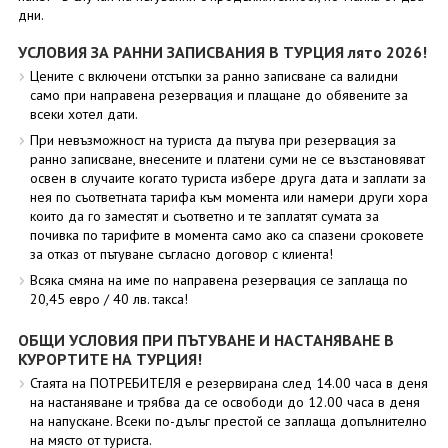
дни.
УСЛОВИЯ ЗА РАННИ ЗАПИСВАНИЯ В ТУРЦИЯ лято 2026!
Цените с включени отстъпки за ранно записване са валидни
само при направена резервация и плащане до обявените за
всеки хотел дати.
При невъзможност на туриста да пътува при резервация за
ранно записване, внесените и платени суми не се възстановяват
освен в случаите когато туриста избере друга дата и заплати за
нея по съответната тарифа към момента или намери други хора
които да го заместят и съответно и те заплатят сумата за
почивка по тарифите в момента само ако са спазени сроковете
за отказ от пътуване съгласно договор с клиента!
Всяка смяна на име по направена резервация се заплаща по
20,45 евро / 40 лв. такса!
ОБЩИ УСЛОВИЯ ПРИ ПЪТУВАНЕ И НАСТАНЯВАНЕ В
КУРОРТИТЕ НА ТУРЦИЯ!
Стаята на ПОТРЕБИТЕЛЯ е резервирана след 14.00 часа в деня
на настаняване и трябва да се освободи до 12.00 часа в деня
на напускане. Всеки по-дълъг престой се заплаща допълнително
на място от туриста.