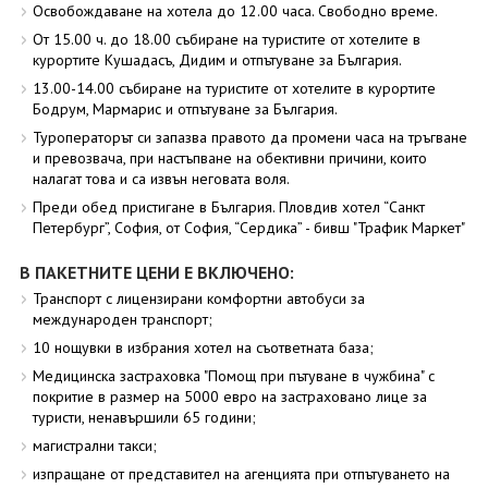
Освобождаване на хотела до 12.00 часа. Свободно време.
От 15.00 ч. до 18.00 събиране на туристите от хотелите в
курортите Кушадасъ, Дидим и отпътуване за България.
13.00-14.00 събиране на туристите от хотелите в курортите
Бодрум, Мармарис и отпътуване за България.
Туроператорът си запазва правото да промени часа на тръгване
и превозвача, при настъпване на обективни причини, които
налагат това и са извън неговата воля.
Преди обед пристигане в България. Пловдив хотел “Санкт
Петербург”, София, от София, “Сердика” - бивш "Трафик Маркет"
В ПАКЕТНИТЕ ЦЕНИ Е ВКЛЮЧЕНО:
Транспорт с лицензирани комфортни автобуси за
международен транспорт;
10 нощувки в избрания хотел на съответната база;
Медицинска застраховка "Помощ при пътуване в чужбина" с
покритие в размер на 5000 евро на застраховано лице за
туристи, ненавършили 65 години;
магистрални такси;
изпращане от представител на агенцията при отпътуването на