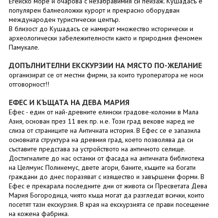
Егейско море и очарова с незабравимия си пейзаж. Кушадасъ е
популярен балнеоложки курорт и прекрасно оборудван
международен туристически център.
В близост до Кушадасъ се намират множество исторически и
археологически забележителности както и природния феномен
Памукале.
ДОПЪЛНИТЕЛНИ ЕКСКУРЗИИ НА МЯСТО ПО-ЖЕЛАНИЕ
организират се от местни фирми, за които туроператора не носи
отговорност!!
ЕФЕС И КЪЩАТА НА ДЕВА МАРИЯ
Ефес - един от най-древните елински градове-колонии в Мала
Азия, основан през 11 век пр. н.е. Този град векове наред не
слиза от страниците на Античната история. В Ефес се е запазила
основната структура на древния град, което позволява да си
съставите представа за устройството на античното селище.
Достигналите до нас останки от фасада на античната библиотека
на Целмуис Полинемус, двете агори, баните, къщите на богати
граждани до днес поразяват с изящество и завършени форми. В
Ефес е прекарала последните дни от живота си Пресветата Дева
Мария Богородица, чиято къща могат да разгледат всички, които
посетят тази екскурзия. В края на екскурзията се прави посещение
на кожена фабрика.