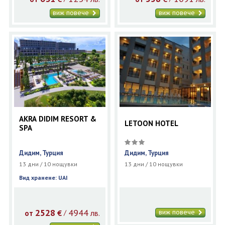
виж повече
виж повече
AKRA DIDIM RESORT &
LETOON HOTEL
SPA
Дидим, Турция
Дидим, Турция
13 дни / 10 нощувки
13 дни / 10 нощувки
Вид хранене: UAI
2528
4944
виж повече
€
лв.
/
от