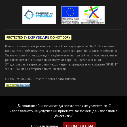
Всички текстове и изображения в този сайт са под закрила на ЗАПСП.Използването,
копирането и публикуването на част или цялото съдържание на сайта е забранено.
Уважаеми клиенти, информацията публикувана на този сайт е с информационна и
рекламна цел и е възможно да са допуснати грешки. Съгласно чл.80 от
ЗТ достоверна и вярна се счита информацията, предоставена в офисите ОРИЕНТ
99 БГ ООД или на оторизираните ни агенти!
ORIENT 99 © 2007 - Present. Всички права запазени
„Бисквитките“ ни помагат да предоставяме услугите си. С
използването на услугите ни приемате, че можем да използваме
„бисквитки“.
Прочети повече
СЪГЛАСЕН СЪМ