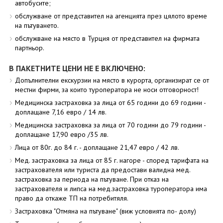
автобусите;
обслужване от представител на агенцията през цялото време
на пътуването.
обслужване на място в Турция от представител на фирмата
партньор.
В ПАКЕТНИТЕ ЦЕНИ НЕ Е ВКЛЮЧЕНО:
Допълнителни екскурзии на място в курорта, организират се от
местни фирми, за които туроператора не носи отговорност!
Медицинска застраховка за лица от 65 години до 69 години -
доплащане 7,16 евро / 14 лв.
Медицинска застраховка за лица от 70 години до 79 години -
доплащане 17,90 евро /35 лв.
Лица от 80г. до 84 г. - доплащане 21,47 евро / 42 лв.
Мед. застраховка за лица от 85 г. нагоре - според тарифата на
застрахователя или туриста да предостави валидна мед.
застраховка за периода на пътуване. При отказ на
застрахователя и липса на мед.застраховка туроператора има
право да откаже ТП на потребитяля.
Застраховка "Отмяна на пътуване" (виж условията по- долу)