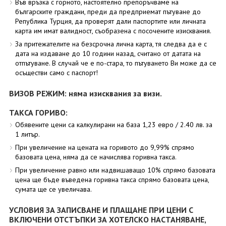
Във връзка с горното, настоятелно препоръчваме на
българските граждани, преди да предприемат пътуване до
Република Турция, да проверят дали паспортите или личната
карта им имат валидност, съобразена с посочените изисквания.
За притежателите на безсрочна лична карта, тя следва да е с
дата на издаване до 10 години назад, считано от датата на
отпътуване. В случай че е по-стара, то пътуването Ви може да се
осъществи само с паспорт!
ВИЗОВ РЕЖИМ: няма изисквания за визи.
ТАКСА ГОРИВО:
Обявените цени са калкулирани на база 1,23 евро / 2.40 лв. за
1 литър.
При увеличение на цената на горивото до 9,99% спрямо
базовата цена, няма да се начислява горивна такса.
При увеличение равно или надвишаващо 10% спрямо базовата
цена ще бъде въведена горивна такса спрямо базовата цена,
сумата ще се увеличава.
УСЛОВИЯ ЗА ЗАПИСВАНЕ И ПЛАЩАНЕ ПРИ ЦЕНИ С
ВКЛЮЧЕНИ ОТСТЪПКИ ЗА ХОТЕЛСКО НАСТАНЯВАНЕ,