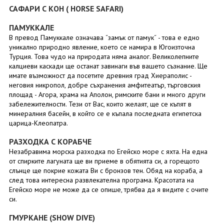
САФАРИ С КОН ( HORSE SAFARI)
ПАМУККАЛЕ
В превод Памуккале означава ˝замък от памук˝ - това е едно
уникално природно явление, което се намира в Югоизточна
Турция. Това чудо на природата няма аналог. Великолепните
калциеви каскади ще останат завинаги във вашето съзнание. Ще
имате възможност да посетите древния град Хиераполис -
неговия никропол, добре съхранения амфитеатър, търговския
площад - Агора, храма на Аполон, римските бани и много други
забележителности. Тези от Вас, които желаят, ще се къпят в
минералния басейн, в който се е къпала последната египетска
царица-Клеопатра.
РАЗХОДКА С КОРАБЧЕ
Незабравима морска разходка по Егейско море с яхта. На една
от спирките лагуната ще ви приеме в обятията си, а горещото
слънце ще покрие кожата Ви с бронзов тен. Обяд на кораба, а
след това интересна развлекателна програма. Красотата на
Егейско море не може да се опише, трябва да я видите с очите
си.
ГМУРКАНЕ (SHOW DIVE)