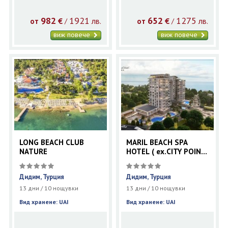
982
1921
652
1275
€
лв.
€
лв.
/
/
от
от
виж повече
виж повече
LONG BEACH CLUB
MARIL BEACH SPA
NATURE
HOTEL ( ex.CITY POINT
)
Дидим, Турция
Дидим, Турция
13 дни / 10 нощувки
13 дни / 10 нощувки
Вид хранене: UAI
Вид хранене: UAI