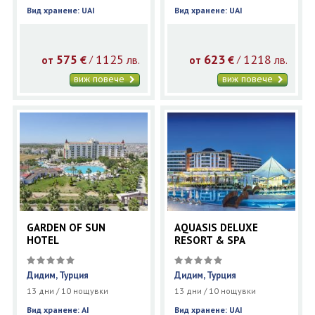
Вид хранене: UAI
Вид хранене: UAI
575
1125
623
1218
€
лв.
€
лв.
/
/
от
от
виж повече
виж повече
GARDEN OF SUN
AQUASIS DELUXE
HOTEL
RESORT & SPA
Дидим, Турция
Дидим, Турция
13 дни / 10 нощувки
13 дни / 10 нощувки
Вид хранене: AI
Вид хранене: UAI