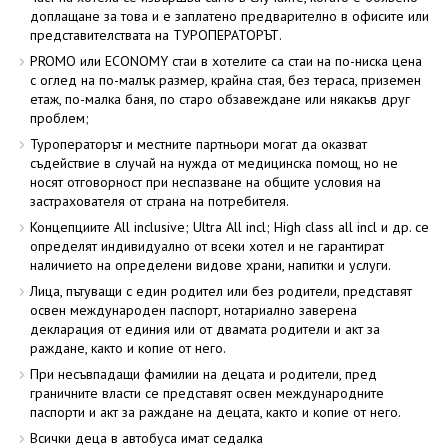
доплащане за това и е заплатено предварително в офисите или
представителствата на ТУРОПЕРАТОРЪТ.
PROMO или ECONOMY стаи в хотелите са стаи на по-ниска цена
с оглед на по-малък размер, крайна стая, без тераса, приземен
етаж, по-малка баня, по старо обзавеждане или някакъв друг
проблем;
Туроператорът и местните партньори могат да оказват
съдействие в случай на нужда от медицинска помощ, но не
носят отговорност при неспазване на общите условия на
застрахователя от страна на потребителя.
Концепциите All inclusive; Ultra All incl; High class all incl и др. се
определят индивидуално от всеки хотел и не гарантират
наличието на определени видове храни, напитки и услуги.
Лица, пътуващи с един родител или без родители, представят
освен международен паспорт, нотариално заверена
декларация от единия или от двамата родители и акт за
раждане, както и копие от него.
При несъвпадащи фамилии на децата и родители, пред
граничните власти се представят освен международните
паспорти и акт за раждане на децата, както и копие от него.
Всички деца в автобуса имат седалка