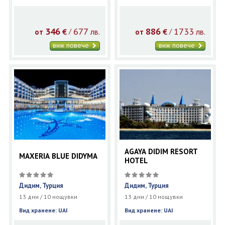
346
677
886
1733
€
лв.
€
лв.
/
/
от
от
виж повече
виж повече
AGAYA DIDIM RESORT
MAXERIA BLUE DIDYMA
HOTEL
Дидим, Турция
Дидим, Турция
13 дни / 10 нощувки
13 дни / 10 нощувки
Вид хранене: UAI
Вид хранене: UAI