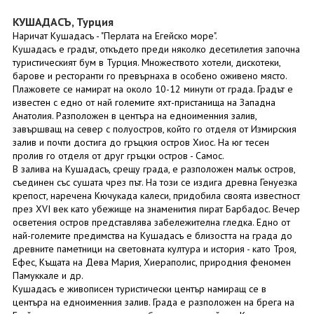
КУШАДАСЪ, Турция
Наричат Кушадасъ - "Перлата на Егейско море".
Кушадасъ е градът, откъдето преди няколко десетилетия започна
туристическият бум в Турция. Множеството хотели, дискотеки,
барове и ресторанти го превърнаха в особено оживено място.
Плажовете се намират на около 10-12 минути от града. Градът е
известен с едно от най големите яхт-пристанища на Западна
Анатолия. Разположен в центъра на едноименния залив,
завършващ на север с полуостров, който го отделя от Измирския
залив и почти достига до гръцкия остров Хиос. На юг тесен
пролив го отделя от друг гръцки остров - Самос.
В залива на Кушадасъ, срещу града, е разположен малък остров,
съединен със сушата чрез път. На този се издига древна Генуезка
крепост, наречена Кючукада калеси, придобила своята известност
през XVI век като убежище на знаменития пират Барбадос. Вечер
осветения остров представлява забележителна гледка. Едно от
най-големите предимства на Кушадасъ е близостта на града до
древните паметници на световната култура и история - като Троя,
Ефес, Къщата на Дева Мария, Хиераполис, природния феномен
Памуккале и др.
Кушадасъ е живописен туристически център намиращ се в
центъра на едноименния залив. Града е разположен на брега на