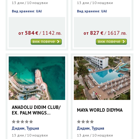
13 дни / 10 нощувки
13 дни / 10 нощувки
Вид хранене: UAI
Вид хранене: UAI
584
1142
827
1617
€
лв.
€
лв.
/
/
от
от
виж повече
виж повече
ANADOLU DIDIM CLUB/
MAYA WORLD DIDYMA
EX. PALM WINGS
BEACH RESORT DIDIM/
Дидим, Турция
Дидим, Турция
13 дни / 10 нощувки
13 дни / 10 нощувки