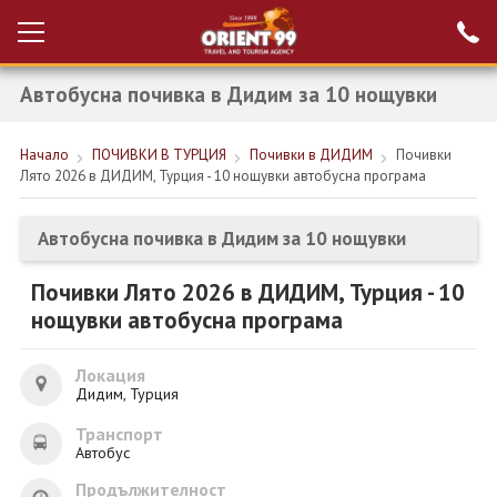
Автобусна почивка в Дидим за 10 нощувки
Проверка на
Вход за агенти
резервация
Начало
ПОЧИВКИ В ТУРЦИЯ
Почивки в ДИДИМ
Почивки
РАННИ ЗАПИСВАНИЯ ТУРЦИЯ
Лято 2026 в ДИДИМ, Турция - 10 нощувки автобусна програма
НОВА ГОДИНА ТУРЦИЯ
Автобусна почивка в Дидим за 10 нощувки
НОВА ГОДИНА
Почивки Лято 2026 в ДИДИМ, Турция - 10
ПОЧИВКИ
нощувки автобусна програма
КРУИЗИ
Локация
ЕКЗОТИКА
Дидим, Турция
Транспорт
ЕКСКУРЗИИ
Автобус
Продължителност