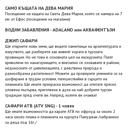
САМО КЪЩАТА НА ДЕВА МАРИЯ
Посещение на къщата на Света Дева Мария, която се намира на 7
км. от Ефес (посещение на магазини)
ВОДНИ ЗАБАВЛЕНИЯ - ADALAND или АКВАФЕНТЪЗИ
ДЖИП САФАРИ
Ще откриете нови земи, ще видите паметници на архитектурата и
изкуството, ще разберете как живеят хората в турската
провинция. Но не това е основната цел на екскурзията. Пътят
криволичи по нанагорнището, и внезапно се озовавате в райони,
недокоснати от цивилизацията, с девствена природа и
разнообразна растителност. Можете да проверите уменията си за
шофиране в трудни условия, пътешествайки в сърцето на
планината. Ще имате прекрасна възможност да опитате прясно
уловена пъстърва, приготвена в духа на най-добрите турски
традиции пред очите ви. Напред, колите ви очакват
САФАРИ АТВ (ATV SNG) - 1 човек
Ще имате възможността да карате АТВ по офроуд за около 2
часа около плажа и планината на курорта Памуджак /забранено
за деца под 16г./