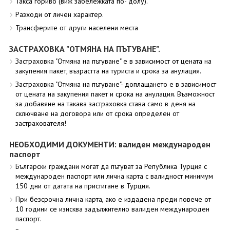
Такса гориво (виж забележката по- долу).
Разходи от личен характер.
Трансферите от други населени места
ЗАСТРАХОВКА "ОТМЯНА НА ПЪТУВАНЕ".
Застраховка "Отмяна на пътуване" е в зависимост от цената на
закупения пакет, възрастта на туриста и срока за анулация.
Застраховка "Отмяна на пътуване"- доплащането е в зависимост
от цената на закупения пакет и срока на анулация. Възможност
за добавяне на такава застраховка става само в деня на
сключване на договора или от срока определен от
застрахователя!
НЕОБХОДИМИ ДОКУМЕНТИ: валиден международен
паспорт
Български граждани могат да пътуват за Република Турция с
международен паспорт или лична карта с валидност минимум
150 дни от датата на пристигане в Турция.
При безсрочна лична карта, ако е издадена преди повече от
10 години се изисква задължително валиден международен
паспорт.