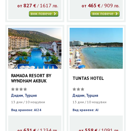
827
1617
465
909
€
лв.
€
лв.
/
/
от
от
виж повече
виж повече
RAMADA RESORT BY
TUNTAS HOTEL
WYNDHAM AKBUK
Дидим, Турция
Дидим, Турция
13 дни / 10 нощувки
13 дни / 10 нощувки
Вид хранене: AI24
Вид хранене: AI
631
1234
558
1091
€
лв.
€
лв.
/
/
от
от