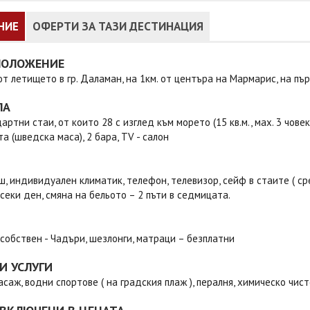
НИЕ
ОФЕРТИ ЗА ТАЗИ ДЕСТИНАЦИЯ
ПОЛОЖЕНИЕ
 от летището в гр. Даламан, на 1км. от центъра на Мармарис, на пър
ЛА
ртни стаи, от които 28 с изглед към морето (15 кв.м., маx. 3 човека )
а (шведска маса), 2 бара, TV - салон
ш, индивидуален климатик, телефон, телевизор, сейф в стаите ( ср
всеки ден, смяна на бельото – 2 пъти в седмицата.
 собствен - Чадъри, шезлонги, матраци – безплатни
И УСЛУГИ
асаж, водни спортове ( на градския плаж ), пералня, химическо чист