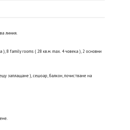
ва линия.
, 8 family rooms ( 28 кв.м. max. 4 човека ), 2 основни
ещу заплащане ), сешоар, балкон, почистване на
ене.