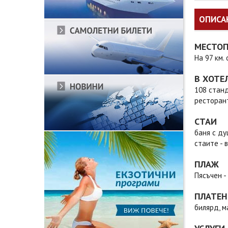
ОПИСА
МЕСТО
На 97 км.
В ХОТЕ
108 станда
ресторант
СТАИ
баня с ду
стаите - 
ПЛАЖ
Пясъчен -
ПЛАТЕН
билярд, м