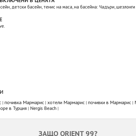
 ВКЛЮЧЕНИ В ЦЕНАТА
сейн, детски басейн, тенис на маса, на басейна: Чадъри, шезлонги
Е
ve.
И
с
почивка Мармарис
хотели Мармарис
почивки в Мармарис
|
|
|
|
оре в Турция
Nergis Beach
|
|
ЗАЩО ORIENT 99?