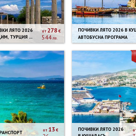
278
ПОЧИВКИ ЛЯТО 2026 В КУШАДАСЪ, ТУРЦИЯ - 7 НОЩУВКИ
И ЛЯТО 2026
€
от
544
ДИМ, ТУРЦИЯ -
АВТОБУСНА ПРОГРАМА
лв.
ОЩУВКИ
БУСНА
РАМА
13
ПОЧИВКИ ЛЯТО 2026
€
от
о
 ТРАНСПОРТ
В КУШАДАСЪ,