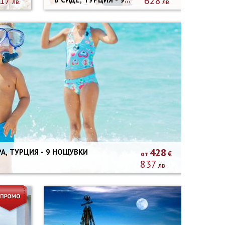
17
628
лв.
лв.
НОЩУВКИ
АВТОБУСНА
ПРОГРАМА ОТ
СОФИЯ И ПЛОВДИВ
428
€
от
837
лв.