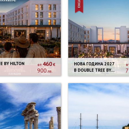
460
E BY HILTON
НОВА ГОДИНА 2027
€
от
о
900
7
В DOUBLE TREE BY
лв.
HILTON ЧАНАККАЛЕ-
СОБСТВЕН
ТРАНСПОРТ - 3
НОЩУВКИ