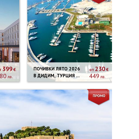
399
230
ПОЧИВКИ ЛЯТО 2026
€
€
т
от
80
449
В ДИДИМ, ТУРЦИЯ -
лв.
лв.
9 НОЩУВКИ
АВТОБУСНА
ПРОГРАМА