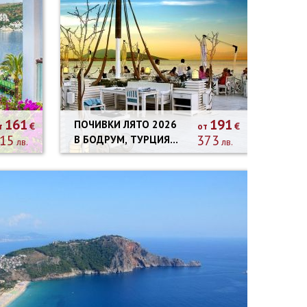
161
191
ПОЧИВКИ ЛЯТО 2026
€
€
т
от
15
373
В БОДРУМ, ТУРЦИЯ -
лв.
лв.
9 НОЩУВКИ
АВТОБУСНА
ПРОГРАМА