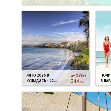
176
ЛЯТО 2026 В
ПОЧИВК
€
от
344
КУШАДАСЪ - 12
В ЛАРА, ТУРЦИЯ - 7
лв.
НОЩУВКИ
НОЩУ
АВТО
ПРОГ
СОФИ