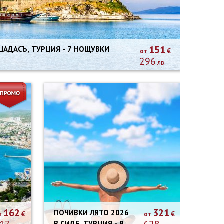
151
€
от
296
лв.
162
321
ПОЧИВКИ ЛЯТО 2026
€
€
т
от
В СИДЕ, ТУРЦИЯ - 9