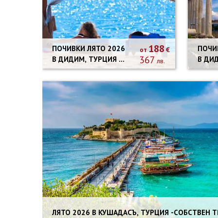
188
ПОЧИВКИ ЛЯТО 2026
ПОЧИВК
€
от
367
В ДИДИМ, ТУРЦИЯ -
В ДИ
лв.
5 НОЩУВКИ
10 Н
АВТОБУСНА
АВТО
ПРОГРАМА
ПРОГ
ЛЯТО 2026 В КУШАДАСЪ, ТУРЦИЯ -СОБСТВЕН