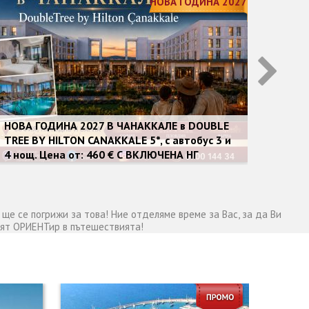
НОВА ГОДИНА 2027
НОВА ГОДИНА 2027 В ЧАНАККАЛЕ в DOUBLE
ТОП О
TREE BY HILTON CANAKKALE 5*, с автобус 3 и
чартъ
4 нощ. Цена от: 460 € С ВКЛЮЧЕНА НГ
ВЕЧЕРЯ!
ще се погрижи за това! Ние отделяме време за Вас, за да Ви
ият ОРИЕНТир в пътешествията!