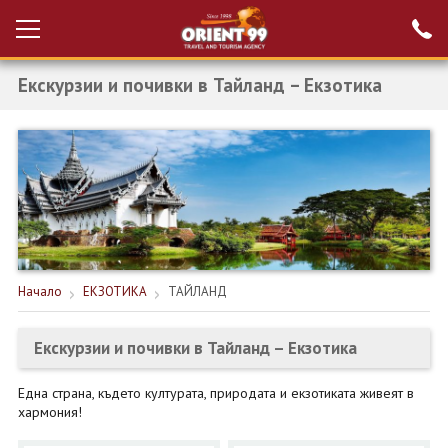
Екскурзии и почивки в Тайланд – Екзотика
Проверка на
Вход за агенти
резервация
РАННИ ЗАПИСВАНИЯ ТУРЦИЯ
НОВА ГОДИНА ТУРЦИЯ
НОВА ГОДИНА
ПОЧИВКИ
Начало
ЕКЗОТИКА
ТАЙЛАНД
КРУИЗИ
Екскурзии и почивки в Тайланд – Екзотика
ЕКЗОТИКА
ЕКСКУРЗИИ
Една страна, където културата, природата и екзотиката живеят в
хармония!