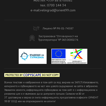
моб.тел: +359 88 8700082
тел.: 0700 144 34
e-mail:velingrad@orient99.com
Лиценз № РК-01-74587
Застраховка "Отговорност на
Туроператора" № 0650000276
Всички текстове и изображения в този сайт са под закрила на ЗАПСП.Използването,
копирането и публикуването на част или цялото съдържание на сайта е забранено.
Уважаеми клиенти, информацията публикувана на този сайт е с информационна и
рекламна цел и е възможно да са допуснати грешки. Съгласно чл.80 от
ЗТ достоверна и вярна се счита информацията, предоставена в офисите ОРИЕНТ
99 БГ ООД или на оторизираните ни агенти!