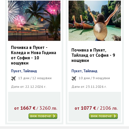
ОЩЕ
ЗА НАС
КОНТАКТИ
ФИРМЕНИ ДОКУМЕНТИ
0700 144 34
Запитване
Почивка в Пукет -
Почивка в Пукет,
Коледа и Нова Година
Тайланд от София - 9
ПОСЛЕДВАЙТЕ НИ
от София - 10
нощувки
нощувки
Пукет, Тайланд
Пукет, Тайланд
13 дни / 12 нощувки
10 дни / 9 нощувки
Дати от: 22.12.2026 г.
Дати от: 23.11.2026 г.
1667
3260
1077
2106
€
лв.
€
лв.
/
/
от
от
виж повече
виж повече