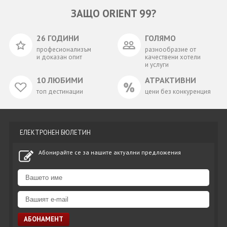
ЗАЩО ORIENT 99?
26 ГОДИНИ
ГОЛЯМО
професионализъм
разнообразие от
и доказан опит
качествени хотели
и услуги
10 ЛЮБИМИ
АТРАКТИВНИ
топ дестинации
цени без конкуренция
ЕЛЕКТРОНЕН БЮЛЕТИН
Абонирайте се за нашите актуални предложения