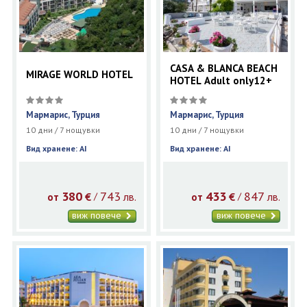
CASA & BLANCA BEACH
MIRAGE WORLD HOTEL
HOTEL Adult only12+
Мармарис, Турция
Мармарис, Турция
10 дни / 7 нощувки
10 дни / 7 нощувки
Вид хранене: AI
Вид хранене: AI
380
743
433
847
€
лв.
€
лв.
/
/
от
от
виж повече
виж повече