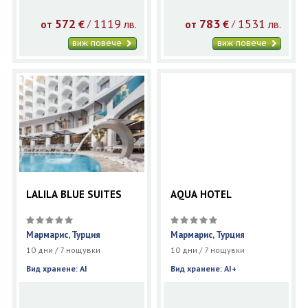
572
1119
783
1531
€
лв.
€
лв.
/
/
от
от
виж повече
виж повече
LALILA BLUE SUITES
AQUA HOTEL
Мармарис, Турция
Мармарис, Турция
10 дни / 7 нощувки
10 дни / 7 нощувки
Вид хранене: AI
Вид хранене: AI+