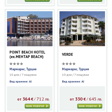
POINT BEACH HOTEL
VERDE
(ex.MEHTAP BEACH)
Мармарис, Турция
Мармарис, Турция
10 дни / 7 нощувки
10 дни / 7 нощувки
Вид хранене: AI
Вид хранене: AI
364
712
330
645
€
лв.
€
лв.
/
/
от
от
виж повече
виж повече