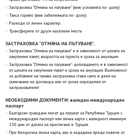
Застраховка "Отмяна на пътуване" (виж условията по- долу)
Такса гориво (виж забележката по- долу).
Разходи от личен характер.
Трансферите от други населени места
ЗАСТРАХОВКА "ОТМЯНА НА ПЪТУВАНЕ".
Застраховка "Отмяна на пътуване" е в зависимост от цената на
закупения пакет, възрастта на туриста и срока за анулация.
Застраховка "Отмяна на пътуване"- доплащането е в зависимост
от цената на закупения пакет и срока на анулация. Възможност
за добавяне на такава застраховка става само в деня на
сключване на договора или от срока определен от
застрахователя!
НЕОБХОДИМИ ДОКУМЕНТИ: валиден международен
паспорт
Български граждани могат да пътуват за Република Турция с
международен паспорт или лична карта с валидност минимум
150 дни от датата на пристигане в Турция.
При безсрочна лична карта, ако е издадена преди повече от