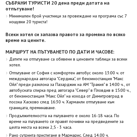
СЪБРАНИ ТУРИСТИ 20 дена преди датата на
отпътуване!
Минимален брой участници за провеждане на програма със 7
нощувки 20 туриста!
Всеки хотел си запазва правото за промяна по всяко
време на цените.
МАРШРУТ НА ПЪТУВАНЕТО ПО ДАТИ И ЧАСОВЕ:
Датите на отпътуване са обявени в ценовите таблици за всеки
хотел.
Отпътуване от София с комфортен автобус около 13:00 ч. от
международна автогара "Сердика", от бензиностанция "Макс
Ойл" преди разклона за Пазарджик на АМ "Тракия" в 14:00 ч., от
автобусната спирка пред автогара "Север" в Пловдив в 15:00 ч.,
от бензиностанция "Макс Ойл" на изхода от Димитровград в
посока Хасково след 16:30 ч. Харманли отпътуване към
границата, преминаване.
Продължителността на пътуването е около 16-18 часа. По
време на пътуването се правят почивки на предвидените за
целта места на всеки 2,5 - 3 часа.
Рано сутринта пристигане в Мармарис. След 14.00 ч.