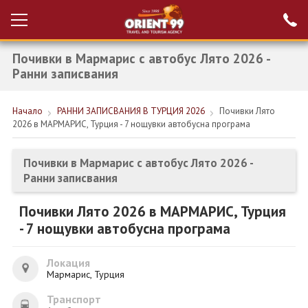
Почивки в Мармарис с автобус Лято 2026 -
Проверка на
Вход за агенти
резервация
Ранни записвания
РАННИ ЗАПИСВАНИЯ ТУРЦИЯ
Начало
РАННИ ЗАПИСВАНИЯ В ТУРЦИЯ 2026
Почивки Лято
2026 в МАРМАРИС, Турция - 7 нощувки автобусна програма
НОВА ГОДИНА ТУРЦИЯ
НОВА ГОДИНА
Почивки в Мармарис с автобус Лято 2026 -
Ранни записвания
ПОЧИВКИ
Почивки Лято 2026 в МАРМАРИС, Турция
КРУИЗИ
- 7 нощувки автобусна програма
ЕКЗОТИКА
Локация
ЕКСКУРЗИИ
Мармарис, Турция
Транспорт