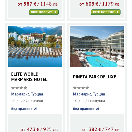
587
1148
603
1179
€
лв.
€
лв.
/
/
от
от
виж повече
виж повече
ELITE WORLD
PINETA PARK DELUXE
MARMARIS HOTEL
Мармарис, Турция
Мармарис, Турция
10 дни / 7 нощувки
10 дни / 7 нощувки
Вид хранене: AI
Вид хранене: AI
473
925
382
747
€
лв.
€
лв.
/
/
от
от