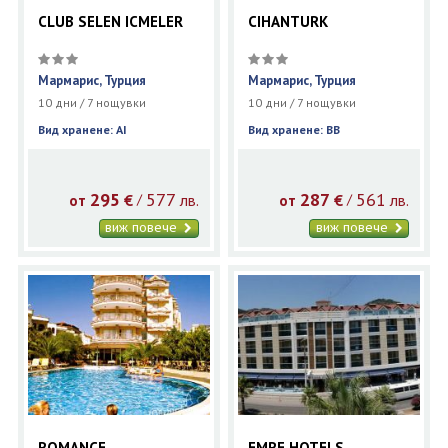
CLUB SELEN ICMELER
CIHANTURK
Мармарис, Турция
Мармарис, Турция
10 дни / 7 нощувки
10 дни / 7 нощувки
Вид хранене: AI
Вид хранене: BB
295
577
287
561
€
лв.
€
лв.
/
/
от
от
виж повече
виж повече
ROMANCE
EMRE HOTELS