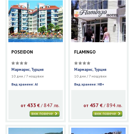
POSEIDON
FLAMINGO
Мармарис, Турция
Мармарис, Турция
10 дни / 7 нощувки
10 дни / 7 нощувки
Вид хранене: AI
Вид хранене: HB+
433
847
457
894
€
лв.
€
лв.
/
/
от
от
виж повече
виж повече