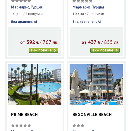
Мармарис, Турция
Мармарис, Турция
10 дни / 7 нощувки
10 дни / 7 нощувки
Вид хранене: AI
Вид хранене: UAI
392
767
437
855
€
лв.
€
лв.
/
/
от
от
виж повече
виж повече
PRIME BEACH
BEGONVILLE BEACH