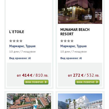
MUNAMAR BEACH
L`ETOILE
RESORT
Мармарис, Турция
Мармарис, Турция
10 дни / 7 нощувки
10 дни / 7 нощувки
Вид хранене: AI
Вид хранене: AI
414
810
272
532
€
лв.
€
лв.
/
/
от
от
виж повече
виж повече