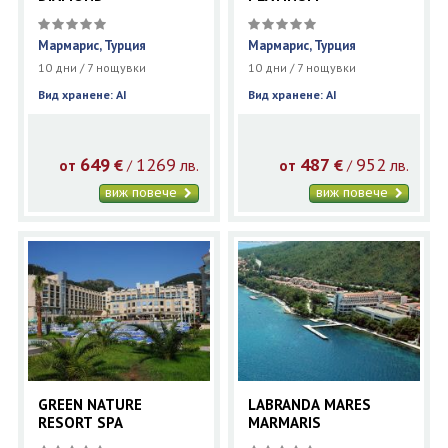
Мармарис, Турция
Мармарис, Турция
10 дни / 7 нощувки
10 дни / 7 нощувки
Вид хранене: AI
Вид хранене: AI
649
1269
487
952
€
лв.
€
лв.
/
/
от
от
виж повече
виж повече
GREEN NATURE
LABRANDA MARES
RESORT SPA
MARMARIS