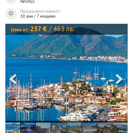
ОЩЕ
Автобус
Продължителност
ЗА НАС
КОНТАКТИ
10 дни / 7 нощувки
ФИРМЕНИ ДОКУМЕНТИ
237
€
/
463
лв.
Цена от:
0700 144 34
Запитване
ПОСЛЕДВАЙТЕ НИ