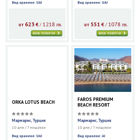
Вид хранене: UAI
Вид хранене: UAI
623
1218
551
1078
€
лв.
€
лв.
/
/
от
от
виж повече
виж повече
FAROS PREMIUM
ORKA LOTUS BEACH
BEACH RESORT
Мармарис, Турция
Мармарис, Турция
10 дни / 7 нощувки
10 дни / 7 нощувки
Вид хранене: UAI
Вид хранене: AI