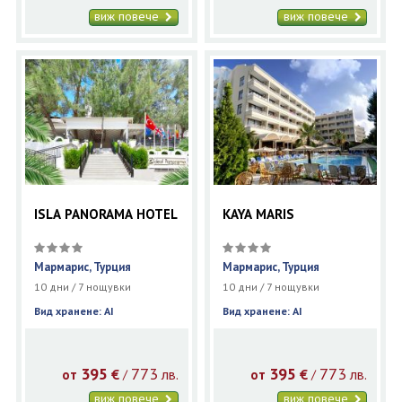
виж повече
виж повече
ISLA PANORAMA HOTEL
KAYA MARIS
Мармарис, Турция
Мармарис, Турция
10 дни / 7 нощувки
10 дни / 7 нощувки
Вид хранене: AI
Вид хранене: AI
395
773
395
773
€
лв.
€
лв.
/
/
от
от
виж повече
виж повече