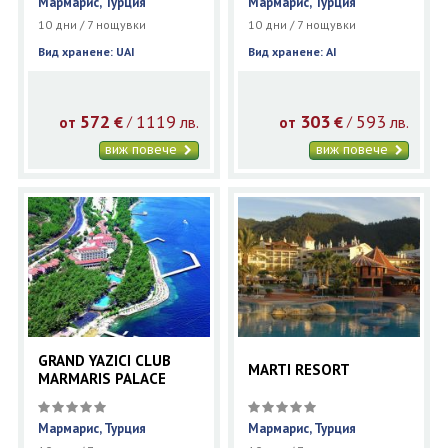
Мармарис, Турция
Мармарис, Турция
10 дни / 7 нощувки
10 дни / 7 нощувки
Вид хранене: UAI
Вид хранене: AI
572
1119
303
593
€
лв.
€
лв.
/
/
от
от
виж повече
виж повече
GRAND YAZICI CLUB
MARTI RESORT
MARMARIS PALACE
Мармарис, Турция
Мармарис, Турция