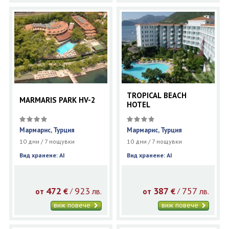
TROPICAL BEACH
MARMARIS PARK HV-2
HOTEL
Мармарис, Турция
Мармарис, Турция
10 дни / 7 нощувки
10 дни / 7 нощувки
Вид хранене: AI
Вид хранене: AI
472
923
387
757
€
лв.
€
лв.
/
/
от
от
виж повече
виж повече