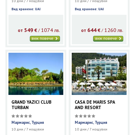
10 дни / 7 нощувки
10 дни / 7 нощувки
Вид хранене: UAI
Вид хранене: UAI
549
1074
644
1260
€
лв.
€
лв.
/
/
от
от
виж повече
виж повече
GRAND YAZICI CLUB
CASA DE MARIS SPA
TURBAN
AND RESORT
Мармарис, Турция
Мармарис, Турция
10 дни / 7 нощувки
10 дни / 7 нощувки