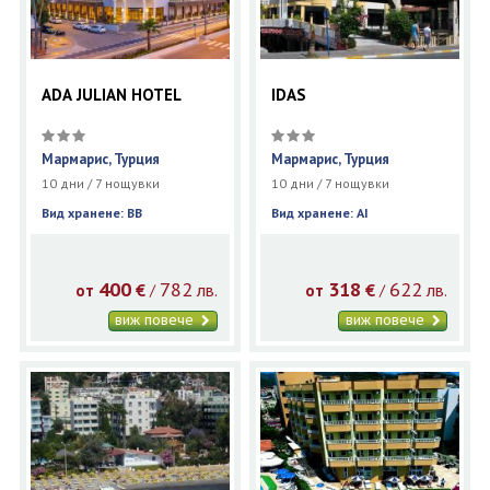
ADA JULIAN HOTEL
IDAS
Мармарис, Турция
Мармарис, Турция
10 дни / 7 нощувки
10 дни / 7 нощувки
Вид хранене: BB
Вид хранене: AI
400
782
318
622
€
лв.
€
лв.
/
/
от
от
виж повече
виж повече