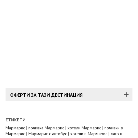
ОЩЕ
ЗА НАС
КОНТАКТИ
ФИРМЕНИ ДОКУМЕНТИ
0700 144 34
Запитване
ПОСЛЕДВАЙТЕ НИ
ОФЕРТИ ЗА ТАЗИ ДЕСТИНАЦИЯ
ЕТИКЕТИ
Мармарис
|
почивка Мармарис
|
хотели Мармарис
|
почивки в
Мармарис
|
Мармарис с автобус
|
хотели в Мармарис
|
лято в