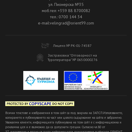
ул. Пионерска №35
моб.тел: +359 88 8700082
тел.: 0700 144 34
e-mail:velingrad@orient99.com
Лиценз № РК-01-74587
Застраховка "Отговорност на
Туроператора" № 0650000276
Всички текстове и изображения в този сайт са под закрила на ЗАПСП.Използването,
копирането и публикуването на част или цялото съдържание на сайта е забранено.
Уважаеми клиенти, информацията публикувана на този сайт е с информационна и
рекламна цел и е възможно да са допуснати грешки. Съгласно чл.80 от
ЗТ достоверна и вярна се счита информацията, предоставена в офисите ОРИЕНТ