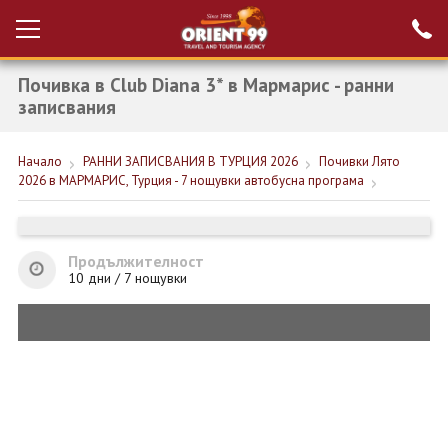
Почивка в Club Diana 3* в Мармарис - ранни
Проверка на
Вход за агенти
резервация
записвания
РАННИ ЗАПИСВАНИЯ ТУРЦИЯ
Начало
РАННИ ЗАПИСВАНИЯ В ТУРЦИЯ 2026
Почивки Лято
2026 в МАРМАРИС, Турция - 7 нощувки автобусна програма
НОВА ГОДИНА ТУРЦИЯ
НОВА ГОДИНА
Продължителност
ПОЧИВКИ
10 дни / 7 нощувки
КРУИЗИ
ЕКЗОТИКА
ЕКСКУРЗИИ