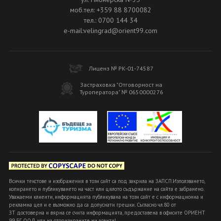
моб.тел: +359 88 8700082
тел.: 0700 144 34
e-mail:velingrad@orient99.com
Лиценз № РК-01-74587
Застраховка "Отговорност на
Туроператора" № 0650000276
Всички текстове и изображения в този сайт са под закрила на ЗАПСП.Използването,
копирането и публикуването на част или цялото съдържание на сайта е забранено.
Уважаеми клиенти, информацията публикувана на този сайт е с информационна и
рекламна цел и е възможно да са допуснати грешки. Съгласно чл.80 от
ЗТ достоверна и вярна се счита информацията, предоставена в офисите ОРИЕНТ
99 БГ ООД или на оторизираните ни агенти!