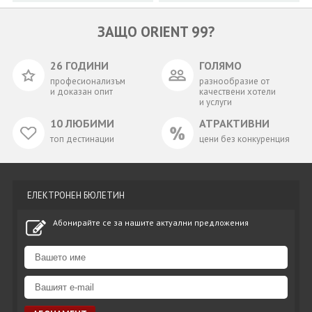
ЗАЩО ORIENT 99?
26 ГОДИНИ
ГОЛЯМО
професионализъм
разнообразие от
и доказан опит
качествени хотели
и услуги
10 ЛЮБИМИ
АТРАКТИВНИ
топ дестинации
цени без конкуренция
ЕЛЕКТРОНЕН БЮЛЕТИН
Абонирайте се за нашите актуални предложения