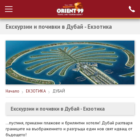
Екскурзии и почивки в Дубай - Екзотика
Проверка на
Вход за агенти
резервация
РАННИ ЗАПИСВАНИЯ ТУРЦИЯ
НОВА ГОДИНА ТУРЦИЯ
НОВА ГОДИНА
ПОЧИВКИ
Начало
ЕКЗОТИКА
ДУБАЙ
КРУИЗИ
Екскурзии и почивки в Дубай - Екзотика
ЕКЗОТИКА
ЕКСКУРЗИИ
...пустиня, приказни плажове и брилянтни хотели! Дубай разтваря
границите на въображението и разгръща един нов свят идващ от
бъдещето!