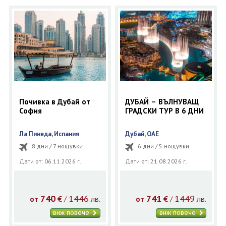
ОЩЕ
ЗА НАС
КОНТАКТИ
ФИРМЕНИ ДОКУМЕНТИ
0700 144 34
Запитване
ПОСЛЕДВАЙТЕ НИ
Почивка в Дубай от
ДУБАЙ – ВЪЛНУВАЩ
София
ГРАДСКИ ТУР В 6 ДНИ
Ла Пинеда, Испания
Дубай, ОАЕ
8 дни / 7 нощувки
6 дни / 5 нощувки
Дати от: 06.11.2026 г.
Дати от: 21.08.2026 г.
740
1446
741
1449
€
лв.
€
лв.
/
/
от
от
виж повече
виж повече