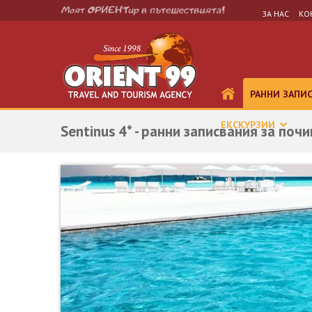
ЗА НАС
КО
РАННИ ЗАПИ
ЕКСКУРЗИИ
Sentinus 4* - ранни записвания за поч