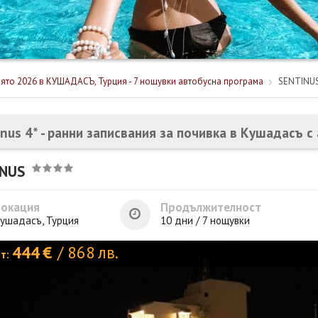
ято 2026 в КУШАДАСЪ, Турция - 7 нощувки автобусна програма
SENTINU
inus 4* - ранни записвания за почивка в Кушадасъ с
INUS
Локация
Продължителност
ушадасъ, Турция
10 дни / 7 нощувки
444
€
/
868
лв.
от: