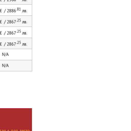
.81
€ / 2886
лв.
.25
€ / 2867
лв.
.25
€ / 2867
лв.
.25
€ / 2867
лв.
N/A
N/A
ая + доп. легло