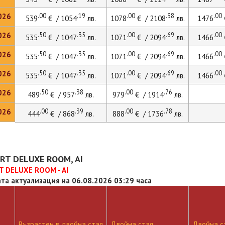
026
.00
.19
.00
.38
.00
539
€ / 1054
лв.
1078
€ / 2108
лв.
1476
026
.50
.35
.00
.69
.00
535
€ / 1047
лв.
1071
€ / 2094
лв.
1466
026
.50
.35
.00
.69
.00
535
€ / 1047
лв.
1071
€ / 2094
лв.
1466
026
.50
.35
.00
.69
.00
535
€ / 1047
лв.
1071
€ / 2094
лв.
1466
026
.50
.38
.00
.76
489
€ / 957
лв.
979
€ / 1914
лв.
026
.00
.39
.00
.78
444
€ / 868
лв.
888
€ / 1736
лв.
RT DELUXE ROOM, AI
 DELUXE ROOM - AI
та актуализация на 06.08.2026 03:29 часа
Възрастен в двойна стая
Двойна стая
Двойна ст