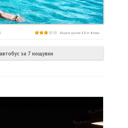
S
Вашата оценка
3.3
от
4
гласа
 автобус за 7 нощувки