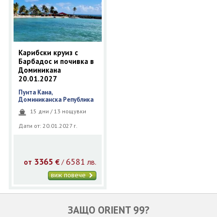
ОЩЕ
ЗА НАС
КОНТАКТИ
ФИРМЕНИ ДОКУМЕНТИ
Карибски круиз с
Барбадос и почивка в
0700 144 34
Запитване
Доминикана
20.01.2027
Пунта Кана,
ПОСЛЕДВАЙТЕ НИ
Доминиканска Република
15 дни / 13 нощувки
Дати от: 20.01.2027 г.
3365
6581
€
лв.
/
от
виж повече
ЗАЩО ORIENT 99?