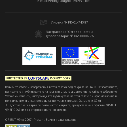
e-mail:velingrad@orient99.com
Лиценз № РК-01-74587
Застраховка "Отговорност на
Туроператора" № 0650000276
Всички текстове и изображения в този сайт са под закрила на ЗАПСП.Използването,
копирането и публикуването на част или цялото съдържание на сайта е забранено.
Уважаеми клиенти, информацията публикувана на този сайт е с информационна и
рекламна цел и е възможно да са допуснати грешки. Съгласно чл.80 от
ЗТ достоверна и вярна се счита информацията, предоставена в офисите ОРИЕНТ
99 БГ ООД или на оторизираните ни агенти!
ORIENT 99 © 2007 - Present. Всички права запазени