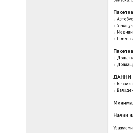
Пакетна
Автобус
5 нощув
Медици
Предста
Пакетна
Допълни
Доплаща
ДАННИ 
Безвизо
Валиден
Минимал
Начин н
Уважаеми 