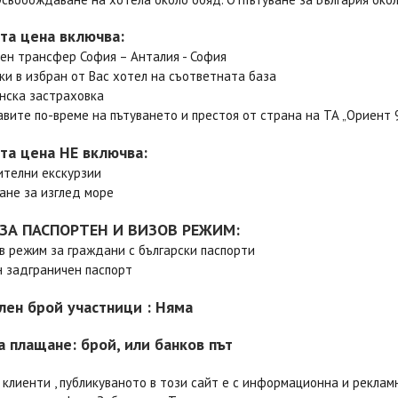
та цена включва:
ен трансфер София – Анталия - София
ки в избран от Вас хотел на съответната база
нска застраховка
вите по-време на пътуването и престоя от страна на ТА „Ориент 
та цена НЕ включва:
телни екскурзии
не за изглед море
ЗА ПАСПОРТЕН И ВИЗОВ РЕЖИМ:
в режим за граждани с български паспорти
 задграничен паспорт
ен брой участници : Няма
а плащане: брой, или банков път
клиенти , публикуваното в този сайт е с информационна и рекламна