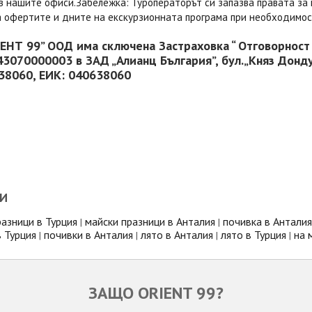
в нашите офиси.Забележка: Туроператорът си запазва правата за 
а офертите и дните на екскурзионната програма при необходимо
ЕНТ 99” ООД има сключена Застраховка “ Отговорност
3070000003 в ЗАД „Алианц България”, бул.„Княз Дон
8060, ЕИК: 040638060
И
разници в Турция
майски празници в Анталия
почивка в Анталия
|
|
в Турция
почивки в Анталия
лято в Анталия
лято в Турция
на 
|
|
|
|
ЗАЩО ORIENT 99?