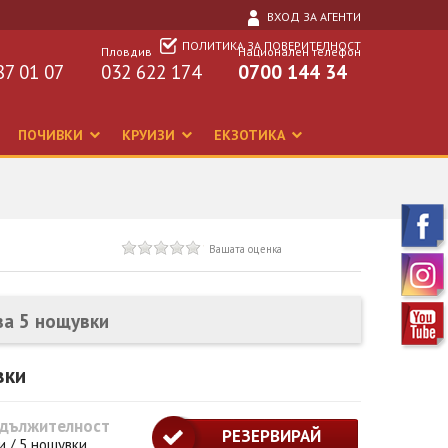
ВХОД ЗА АГЕНТИ
ПОЛИТИКА ЗА ПОВЕРИТЕЛНОСТ
Пловдив
Национален телефон
87 01 07
032 622 174
0700 144 34
ПОЧИВКИ
КРУИЗИ
ЕКЗОТИКА
Вашата оценка
за 5 нощувки
вки
дължителност
РЕЗЕРВИРАЙ
и / 5 нощувки