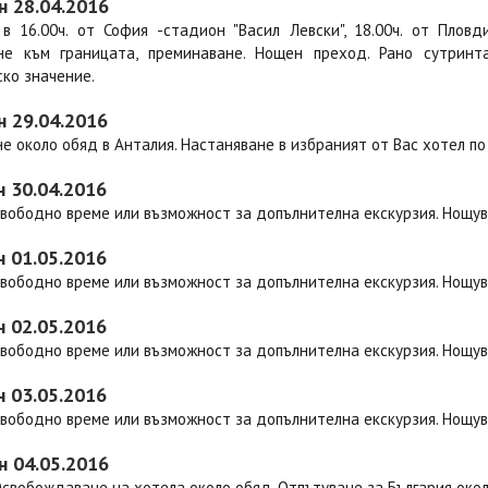
н 28.04.2016
 в 16.00ч. от София -стадион "Васил Левски", 18.00ч. от Пловд
не към границата, преминаване. Нощен преход. Рано сутрин
ко значение.
н 29.04.2016
е около обяд в Анталия. Настаняване в избраният от Вас хотел по
н 30.04.2016
Свободно време или възможност за допълнителна екскурзия. Нощу
н 01.05.2016
Свободно време или възможност за допълнителна екскурзия. Нощу
н 02.05.2016
Свободно време или възможност за допълнителна екскурзия. Нощу
н 03.05.2016
Свободно време или възможност за допълнителна екскурзия. Нощу
н 04.05.2016
Освобождаване на хотела около обяд. Отпътуване за България окол