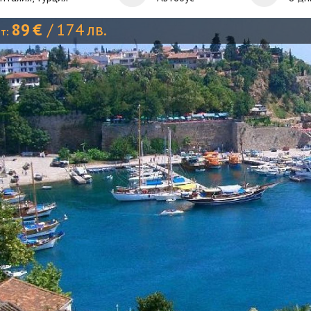
89
€
/
174
лв.
от: