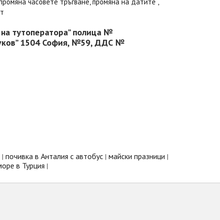
промяна часовете тръгване, промяна на датите ,
ст
 на тутоператора” полица №
дуков” 1504 София, №59, ДДС №
почивка в Анталия с автобус
майски празници
|
|
|
море в Турция
|