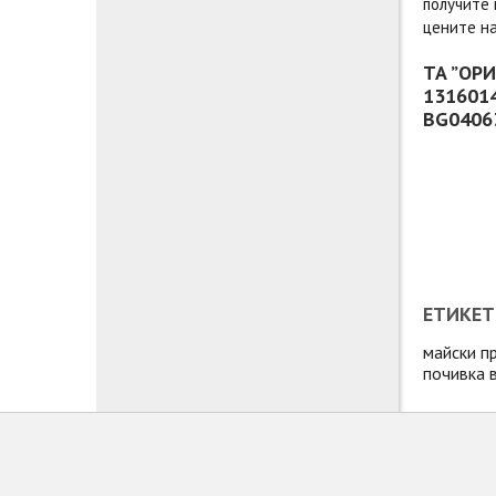
получите 
цените н
ТА ”ОРИ
1316014
BG04063
ЕТИКЕТ
майски п
почивка 