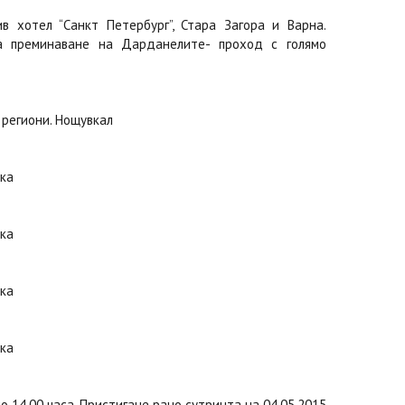
ив хотел “Санкт Петербург”, Стара Загора и Варна.
та преминаване на Дарданелите- проход с голямо
 региони. Нощувкал
вка
вка
вка
вка
о 14.00 часа. Пристигане рано сутринта на 04.05.2015