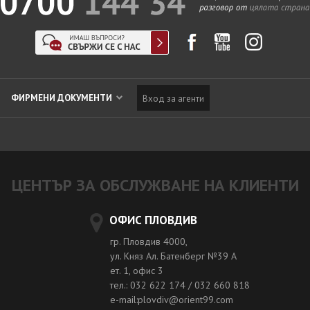
ФИРМЕНИ ДОКУМЕНТИ
Вход за агенти
ЦЕНТЪР ЗА ОБСЛУЖВАНЕ НА КЛИЕНТИ
ОФИС ПЛОВДИВ
гр. Пловдив 4000,
ул. Княз Ал. Батенберг №39 A
ет. 1, офис 3
тел.: 032 622 174 / 032 660 818
e-mail:plovdiv@orient99.com