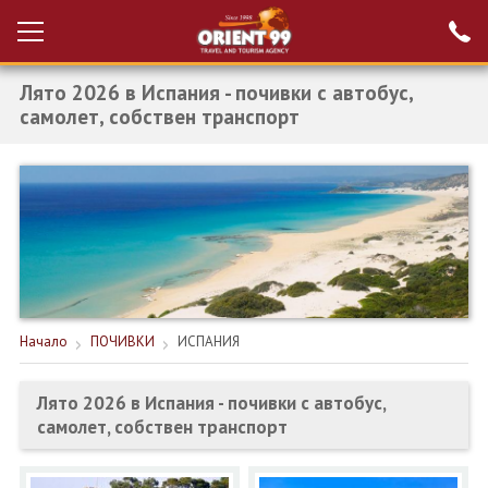
Лято 2026 в Испания - почивки с автобус,
Проверка на
Вход за агенти
резервация
самолет, собствен транспорт
РАННИ ЗАПИСВАНИЯ ТУРЦИЯ
НОВА ГОДИНА ТУРЦИЯ
НОВА ГОДИНА
ПОЧИВКИ
КРУИЗИ
Начало
ПОЧИВКИ
ИСПАНИЯ
ЕКЗОТИКА
Лято 2026 в Испания - почивки с автобус,
самолет, собствен транспорт
ЕКСКУРЗИИ