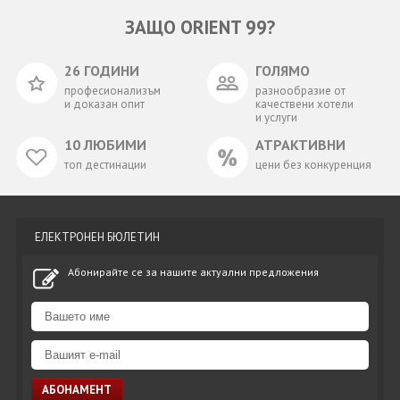
ЗАЩО ORIENT 99?
26 ГОДИНИ
ГОЛЯМО
професионализъм
разнообразие от
и доказан опит
качествени хотели
и услуги
10 ЛЮБИМИ
АТРАКТИВНИ
топ дестинации
цени без конкуренция
ЕЛЕКТРОНЕН БЮЛЕТИН
Абонирайте се за нашите актуални предложения