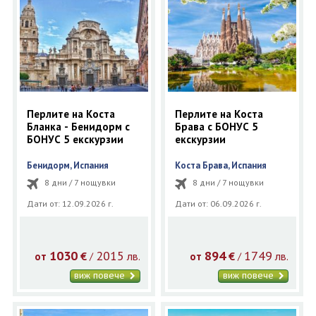
Перлите на Коста
Перлите на Коста
Бланка - Бенидорм с
Брава с БОНУС 5
БОНУС 5 екскурзии
екскурзии
Бенидорм, Испания
Коста Брава, Испания
8 дни / 7 нощувки
8 дни / 7 нощувки
Дати от: 12.09.2026 г.
Дати от: 06.09.2026 г.
1030
2015
894
1749
€
лв.
€
лв.
/
/
от
от
виж повече
виж повече