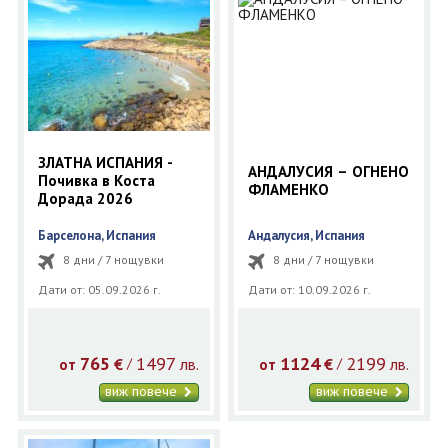
ЗЛАТНА ИСПАНИЯ -
АНДАЛУСИЯ – ОГНЕНО
Почивка в Коста
ФЛАМЕНКО
Дорада 2026
Барселона, Испания
Андалусия, Испания
8 дни / 7 нощувки
8 дни / 7 нощувки
Дати от: 05.09.2026 г.
Дати от: 10.09.2026 г.
765
1497
1124
2199
€
лв.
€
лв.
/
/
от
от
виж повече
виж повече