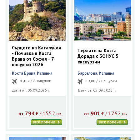
ОЩЕ
ЗА НАС
КОНТАКТИ
ФИРМЕНИ ДОКУМЕНТИ
0700 144 34
Запитване
Сърцето на Каталуния
Перлите на Коста
- Почивка в Коста
Дорада с БОНУС 5
Брава от София - 7
ПОСЛЕДВАЙТЕ НИ
екскурзии
нощувки 2026
Коста Брава, Испания
Барселона, Испания
8 дни / 7 нощувки
8 дни / 7 нощувки
Дати от: 06.09.2026 г.
Дати от: 05.09.2026 г.
794
1552
901
1762
€
лв.
€
лв.
/
/
от
от
виж повече
виж повече