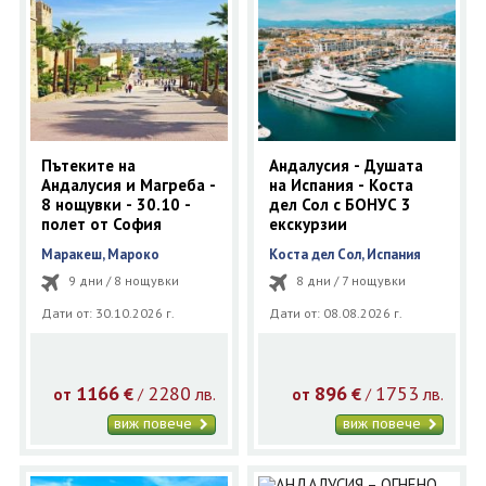
Пътеките на
Андалусия - Душата
Андалусия и Магреба -
на Испания - Коста
8 нощувки - 30.10 -
дел Сол с БОНУС 3
полет от София
екскурзии
Маракеш, Мароко
Коста дел Сол, Испания
9 дни / 8 нощувки
8 дни / 7 нощувки
Дати от: 30.10.2026 г.
Дати от: 08.08.2026 г.
1166
2280
896
1753
€
лв.
€
лв.
/
/
от
от
виж повече
виж повече