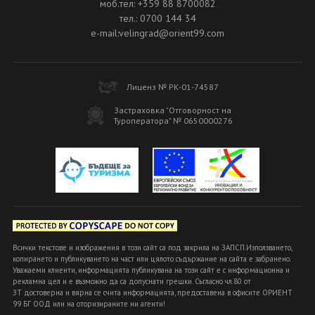
моб.тел: +359 88 8700082
тел.: 0700 144 34
e-mail:velingrad@orient99.com
Лиценз № РК-01-74587
Застраховка "Отговорност на
Туроператора" № 0650000276
Всички текстове и изображения в този сайт са под закрила на ЗАПСП.Използването,
копирането и публикуването на част или цялото съдържание на сайта е забранено.
Уважаеми клиенти, информацията публикувана на този сайт е с информационна и
рекламна цел и е възможно да са допуснати грешки. Съгласно чл.80 от
ЗТ достоверна и вярна се счита информацията, предоставена в офисите ОРИЕНТ
99 БГ ООД или на оторизираните ни агенти!