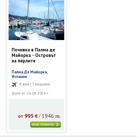
Почивка в Палма де
Майорка - Островът
на перлите
Палма Де Майорка,
Испания
8 дни / 7 нощувки
Дати от: 26.09.2026 г.
995
1946
€
лв.
/
от
виж повече