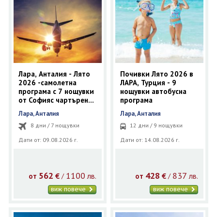
Лара, Анталия - Лято
Почивки Лято 2026 в
2026 -самолетна
ЛАРА, Турция - 9
програма с 7 нощувки
нощувки автобусна
от Софияс чартърен
програма
полет
Лара, Анталия
Лара, Анталия
8 дни / 7 нощувки
12 дни / 9 нощувки
Дати от: 09.08.2026 г.
Дати от: 14.08.2026 г.
562
1100
428
837
€
лв.
€
лв.
/
/
от
от
виж повече
виж повече