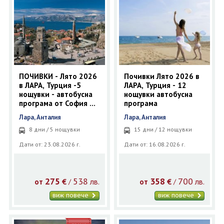
ПОЧИВКИ - Лято 2026
Почивки Лято 2026 в
в ЛАРА, Турция -5
ЛАРА, Турция - 12
нощувки - автобусна
нощувки автобусна
програма от София и
програма
Пловдив
Лара, Анталия
Лара, Анталия
8 дни / 5 нощувки
15 дни / 12 нощувки
Дати от: 23.08.2026 г.
Дати от: 16.08.2026 г.
275
538
358
700
€
лв.
€
лв.
/
/
от
от
виж повече
виж повече