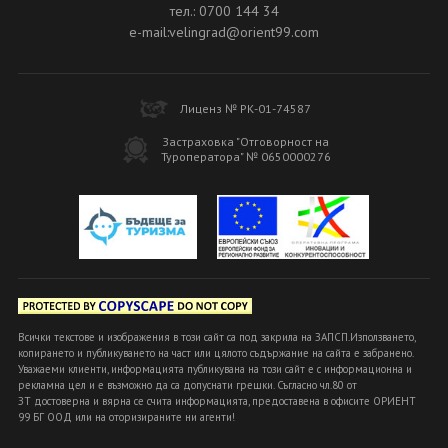
тел.: 0700 144 34
e-mail:velingrad@orient99.com
Лиценз № РК-01-74587
Застраховка "Отговорност на
Туроператора" № 0650000276
Всички текстове и изображения в този сайт са под закрила на ЗАПСП.Използването,
копирането и публикуването на част или цялото съдържание на сайта е забранено.
Уважаеми клиенти, информацията публикувана на този сайт е с информационна и
рекламна цел и е възможно да са допуснати грешки. Съгласно чл.80 от
ЗТ достоверна и вярна се счита информацията, предоставена в офисите ОРИЕНТ
99 БГ ООД или на оторизираните ни агенти!