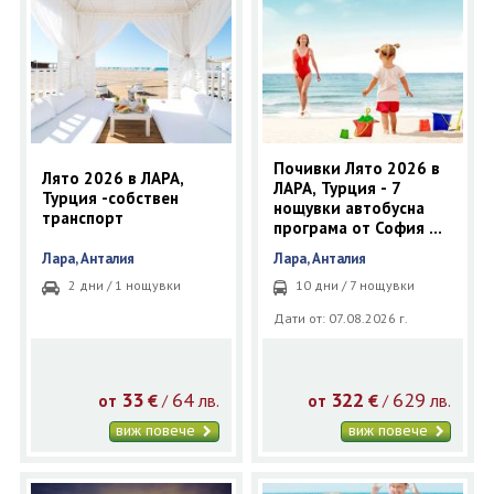
ОЩЕ
ЗА НАС
КОНТАКТИ
ФИРМЕНИ ДОКУМЕНТИ
0700 144 34
Запитване
Почивки Лято 2026 в
Лято 2026 в ЛАРА,
ЛАРА, Турция - 7
Турция -собствен
нощувки автобусна
ПОСЛЕДВАЙТЕ НИ
транспорт
програма от София и
Пловдив
Лара, Анталия
Лара, Анталия
2 дни / 1 нощувки
10 дни / 7 нощувки
Дати от: 07.08.2026 г.
33
64
322
629
€
лв.
€
лв.
/
/
от
от
виж повече
виж повече