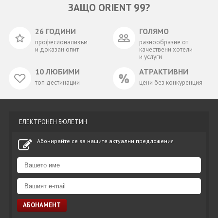
ЗАЩО ORIENT 99?
26 ГОДИНИ
ГОЛЯМО
професионализъм
разнообразие от
и доказан опит
качествени хотели
и услуги
10 ЛЮБИМИ
АТРАКТИВНИ
топ дестинации
цени без конкуренция
ЕЛЕКТРОНЕН БЮЛЕТИН
Абонирайте се за нашите актуални предложения