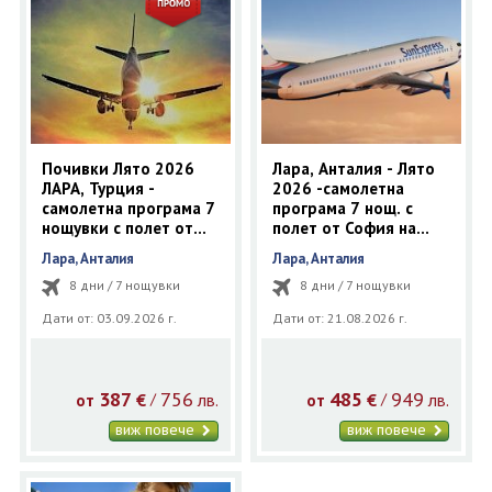
Почивки Лято 2026
Лара, Анталия - Лято
ЛАРА, Турция -
2026 -самолетна
самолетна програма 7
програма 7 нощ. с
нощувки с полет от
полет от София на
Пловдив
SunExpress
Лара, Анталия
Лара, Анталия
8 дни / 7 нощувки
8 дни / 7 нощувки
Дати от: 03.09.2026 г.
Дати от: 21.08.2026 г.
387
756
485
949
€
лв.
€
лв.
/
/
от
от
виж повече
виж повече