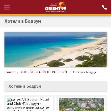
Хотели в Бодрум
Проверка на
Вход за агенти
резервация
РАННИ ЗАПИСВАНИЯ ТУРЦИЯ
НОВА ГОДИНА ТУРЦИЯ
НОВА ГОДИНА
ПОЧИВКИ
Начало
ХОТЕЛИ СОБСТВЕН ТРАНСПОРТ
Хотели в Бодрум
КРУИЗИ
Хотели в Бодрум
ЕКЗОТИКА
ЕКСКУРЗИИ