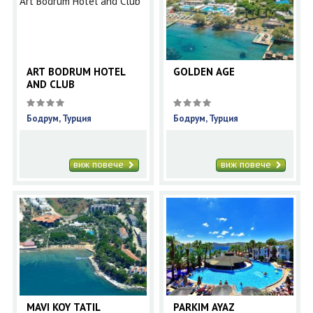
ОЩЕ
ЗА НАС
КОНТАКТИ
ФИРМЕНИ ДОКУМЕНТИ
ART BODRUM HOTEL
GOLDEN AGE
AND CLUB
0700 144 34
Запитване
Бодрум, Турция
Бодрум, Турция
ПОСЛЕДВАЙТЕ НИ
виж повече
виж повече
MAVI KOY TATIL
PARKIM AYAZ