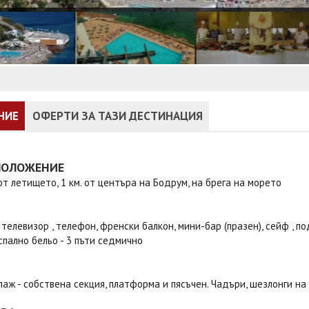
НИЕ
ОФЕРТИ ЗА ТАЗИ ДЕСТИНАЦИЯ
ПОЛОЖЕНИЕ
 от летището, 1 км. от центъра на Бодрум, на брега на морето
 телевизор , телефон, френски балкон, мини-бар (празен), сейф , по
спално бельо - 3 пъти седмично
лаж - собствена секция, платформа и пясъчен. Чадъри, шезлонги на 