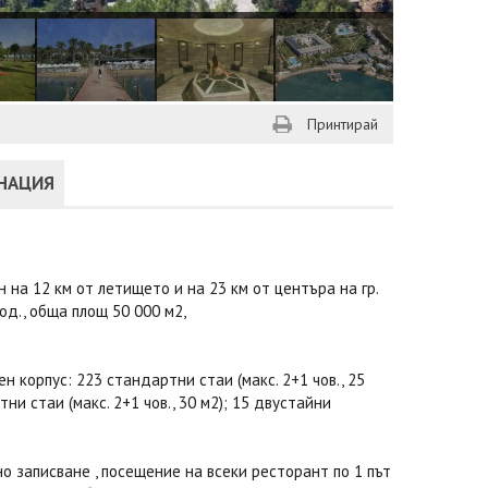
Принтирай
ИНАЦИЯ
на 12 км от летището и на 23 км от центъра на гр.
од., обща площ 50 000 м2,
н корпус: 223 стандартни стаи (макс. 2+1 чов., 25
ртни стаи (макс. 2+1 чов., 30 м2); 15 двустайни
о записване , посещение на всеки ресторант по 1 път