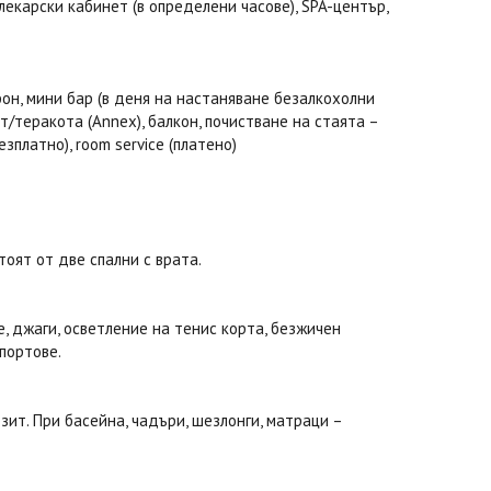
, лекарски кабинет (в определени часове), SPA-център,
он, мини бар (в деня на настаняване безалкохолни
нат/теракота (Annex), балкон, почистване на стаята –
зплатно), room service (платено)
тоят от две спални с врата.
е, джаги, осветление на тенис корта, безжичен
портове.
зит. При басейна, чадъри, шезлонги, матраци –