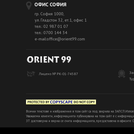
ОФИС СОФИЯ
гр. София 1000,
ул. Гладстон 32, ет.1, офис 1
тел.: 02 987 01 07
тел.: 0700 144 34
e-mail:office@orient99.com
За
Лиценз № РК-01-74587
Ту
Всички текстове и изображения в този сайт са под закрила на ЗАПСП.Изпол
Уважаеми клиенти, информацията публикувана на този сайт е с информацио
ЗТ достоверна и вярна се счита информацията, предоставена в офисите