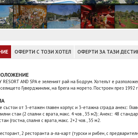
НИЕ
ОФЕРТИ С ТОЗИ ХОТЕЛ
ОФЕРТИ ЗА ТАЗИ ДЕСТ
ПОЛОЖЕНИЕ
 RESORT AND SPA е зеленият рай на Бодрум. Хотелът е разположен 
 селището Гуверджинлик, на брега на морето. Построен през 1992 г
ЛА
е състои от 3-етажен главен корпус и 3-етажна сграда анекс: Главе
илни стаи (2 спални с врата, макс. 4 чов., 35 м2); Анекс: 48 станда
аи (гостна, спалня с врата, макс. 2+2 чов., 35 м2.
есторант, 2 ресторанта а-ла-карт (турски и рибен, с предварителн