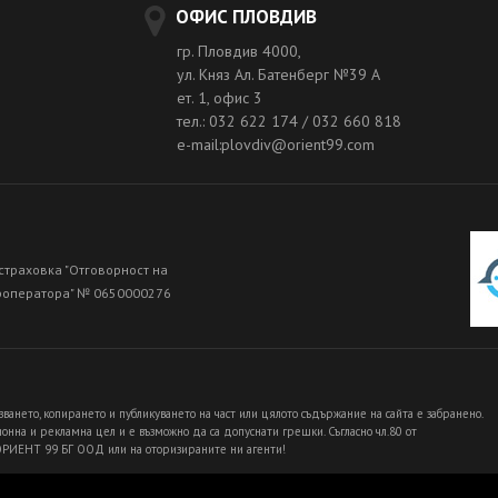
ОФИС ПЛОВДИВ
гр. Пловдив 4000,
ул. Княз Ал. Батенберг №39 A
ет. 1, офис 3
тел.: 032 622 174 / 032 660 818
e-mail:plovdiv@orient99.com
страховка "Отговорност на
роператора" № 0650000276
зването, копирането и публикуването на част или цялото съдържание на сайта е забранено.
нна и рекламна цел и е възможно да са допуснати грешки. Съгласно чл.80 от
 ОРИЕНТ 99 БГ ООД или на оторизираните ни агенти!