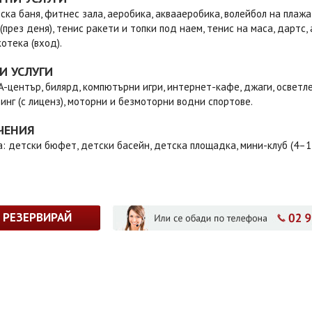
рска баня, фитнес зала, аеробика, аквааеробика, волейбол на плажа
(през деня), тенис ракети и топки под наем, тенис на маса, дартс
котека (вход).
И УСЛУГИ
A-център, билярд, компютърни игри, интернет-кафе, джаги, осветле
нг (с лиценз), моторни и безмоторни водни спортове.
ЧЕНИЯ
: детски бюфет, детски басейн, детска площадка, мини-клуб (4–12 
РЕЗЕРВИРАЙ