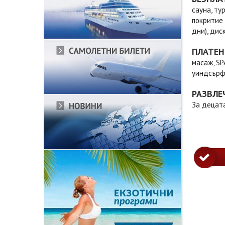
сауна, ту
покритие 
дни), дис
ПЛАТЕН
масаж, SP
уиндсърфи
РАЗВЛЕ
За децата