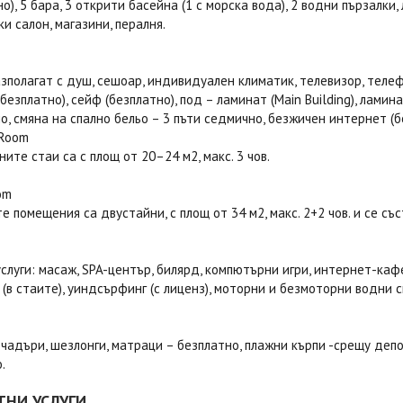
но), 5 бара, 3 открити басейна (1 с морска вода), 2 водни пързалки
и салон, магазини, пералня.
зполагат с душ, сешоар, индивидуален климатик, телевизор, телеф
 безплатно), сейф (безплатно), под – ламинат (Main Building), лами
, смяна на спално бельо – 3 пъти седмично, безжичен интернет (бе
 Room
ите стаи са с площ от 20–24 м2, макс. 3 чов.
om
 помещения са двустайни, с площ от 34 м2, макс. 2+2 чов. и се със
слуги: масаж, SPA-център, билярд, компютърни игри, интернет-каф
(в стаите), уиндсърфинг (с лиценз), моторни и безмоторни водни с
 чадъри, шезлонги, матраци – безплатно, плажни кърпи -срещу депо
.
ТНИ УСЛУГИ