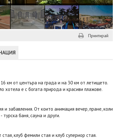
Принтирай
ИНАЦИЯ
16 км от центъра на града и на 30 км от летището.
о хотела е с богата природа и красиви плажове.
я и забавления. От които анимация вечер, пране, коли
 турска баня, сауна и други.
 стая, клуб фемили стая и клуб супериор стая.