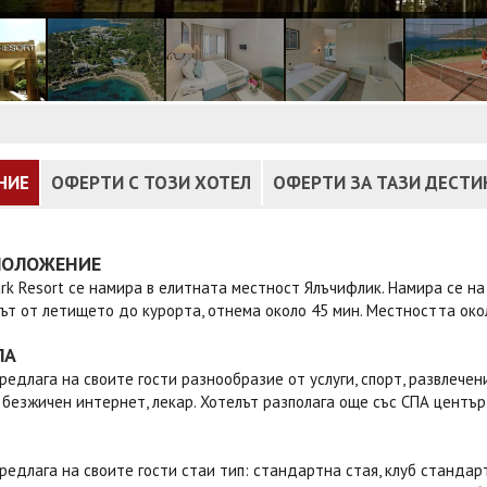
НИЕ
ОФЕРТИ С ТОЗИ ХОТЕЛ
ОФЕРТИ ЗА ТАЗИ ДЕСТ
ПОЛОЖЕНИЕ
rk Resort се намира в елитната местност Ялъчифлик. Намира се на 
т от летището до курорта, отнема около 45 мин. Местността окол
ЛА
редлага на своите гости разнообразие от услуги, спорт, развлечени
 безжичен интернет, лекар. Хотелът разполага още със СПА център -
редлага на своите гости стаи тип: стандартна стая, клуб стандарт