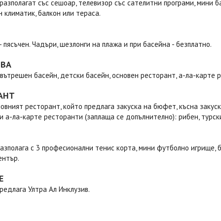
разполагат със сешоар, телевизор със сателитни програми, мини ба
 климатик, балкон или тераса.
- пясъчен. Чадъри, шезлонги на плажа и при басейна - безплатно.
ТВА
вътрешен басейн, детски басейн, основен ресторант, а-ла-карте р
АНТ
овният ресторант, който предлага закуска на бюфет, късна закуска,
и а-ла-карте ресторанти (заплаща се допълнително): рибен, турс
азполага с 3 професионални тенис корта, мини футболно игрище, б
ентър.
Е
редлага Ултра Ал Инклузив.