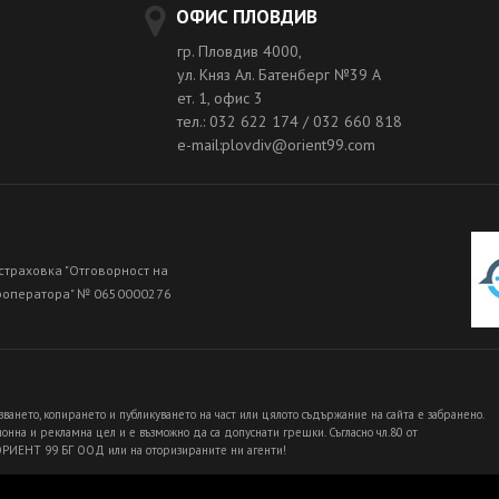
ОФИС ПЛОВДИВ
гр. Пловдив 4000,
ул. Княз Ал. Батенберг №39 A
ет. 1, офис 3
тел.: 032 622 174 / 032 660 818
e-mail:plovdiv@orient99.com
страховка "Отговорност на
роператора" № 0650000276
зването, копирането и публикуването на част или цялото съдържание на сайта е забранено.
нна и рекламна цел и е възможно да са допуснати грешки. Съгласно чл.80 от
 ОРИЕНТ 99 БГ ООД или на оторизираните ни агенти!