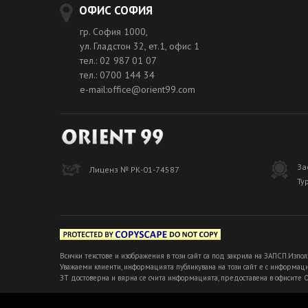
ОФИС СОФИЯ
гр. София 1000,
ул. Гладстон 32, ет.1, офис 1
тел.: 02 987 01 07
тел.: 0700 144 34
e-mail:office@orient99.com
За
Лиценз № РК-01-74587
Ту
Всички текстове и изображения в този сайт са под закрила на ЗАПСП.Изпол
Уважаеми клиенти, информацията публикувана на този сайт е с информацио
ЗТ достоверна и вярна се счита информацията, предоставена в офисите