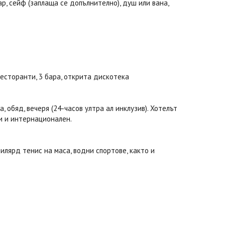
р, сейф (заплаща се допълнително), душ или вана,
есторанти, 3 бара, открита дискотека
 обяд, вечеря (24-часов ултра ал инклузив). Хотелът
ки и интернационален.
илярд тенис на маса, водни спортове, както и