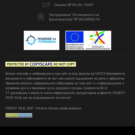
Лиценз № РК-01-74587
Застраховка "Отговорност на
Туроператора" № 0650000276
Всички текстове и изображения в този сайт са под закрила на ЗАПСП.Използването,
копирането и публикуването на част или цялото съдържание на сайта е забранено.
Уважаеми клиенти, информацията публикувана на този сайт е с информационна и
рекламна цел и е възможно да са допуснати грешки. Съгласно чл.80 от
ЗТ достоверна и вярна се счита информацията, предоставена в офисите ОРИЕНТ
99 БГ ООД или на оторизираните ни агенти!
ORIENT 99 © 2007 - Present. Всички права запазени