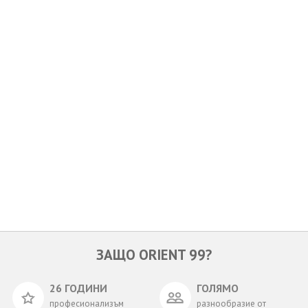
ОЩЕ
ЗА НАС
КОНТАКТИ
ФИРМЕНИ ДОКУМЕНТИ
0700 144 34
Запитване
ПОСЛЕДВАЙТЕ НИ
ЗАЩО ORIENT 99?
26 ГОДИНИ
ГОЛЯМО
професионализъм
разнообразие от