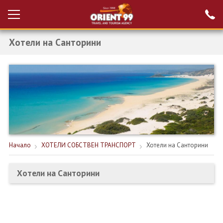
Хотели на Санторини
Проверка на
Вход за агенти
резервация
РАННИ ЗАПИСВАНИЯ ТУРЦИЯ
НОВА ГОДИНА ТУРЦИЯ
НОВА ГОДИНА
ПОЧИВКИ
Начало
ХОТЕЛИ СОБСТВЕН ТРАНСПОРТ
Хотели на Санторини
КРУИЗИ
Хотели на Санторини
ЕКЗОТИКА
ЕКСКУРЗИИ