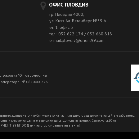
ОФИС ПЛОВДИВ
гр. Пловдив 4000,
ул. Княз Ал. Батенберг №39 A
ет. 1, офис 3
тел.: 032 622 174 / 032 660 818
e-mail:plovdiv@orient99.com
страховка "Отговорност на
роператора" № 0650000276
зването, копирането и публикуването на част или цялото съдържание на сайта е забранено.
нна и рекламна цел и е възможно да са допуснати грешки. Съгласно чл.80 от
 ОРИЕНТ 99 БГ ООД или на оторизираните ни агенти!