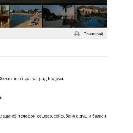
Принтирай
18км.от центъра на град Бодрум.
.
лащане), телефон, сешоар, сейф, баня с душ и балкон