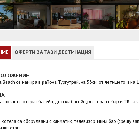
НИЕ
ОФЕРТИ ЗА ТАЗИ ДЕСТИНАЦИЯ
ПОЛОЖЕНИЕ
a Beach се намира в района Тургутрей, на 53км. от летището и на 
ЛА
азполага с открит басейн, детски басейн, ресторант, бар и ТВ зала
 хотела са оборудвани с климатик, телевизор, мини бар (срещу зап
ички стаи).