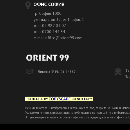
ОФИС СОФИЯ
гр. София 1000,
ул. Гладстон 32, ет.1, офис 1
тел.: 02 987 01 07
тел.: 0700 144 34
e-mail:office@orient99.com
За
Лиценз № РК-01-74587
Ту
Всички текстове и изображения в този сайт са под закрила на ЗАПСП.Изпол
Уважаеми клиенти, информацията публикувана на този сайт е с информацио
ЗТ достоверна и вярна се счита информацията, предоставена в офисите