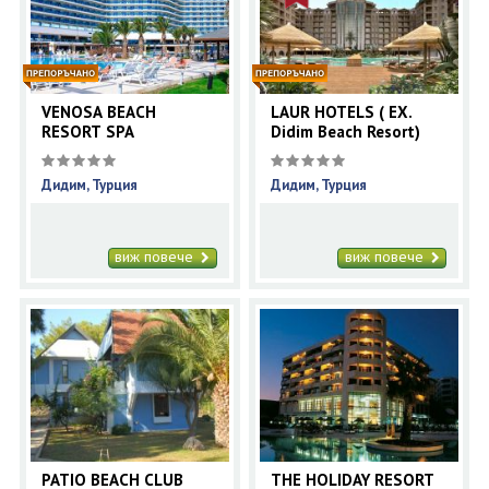
ОЩЕ
ЗА НАС
КОНТАКТИ
ФИРМЕНИ ДОКУМЕНТИ
VENOSA BEACH
LAUR HOTELS ( EX.
RESORT SPA
Didim Beach Resort)
0700 144 34
Запитване
Дидим, Турция
Дидим, Турция
ПОСЛЕДВАЙТЕ НИ
виж повече
виж повече
PATIO BEACH CLUB
THE HOLIDAY RESORT