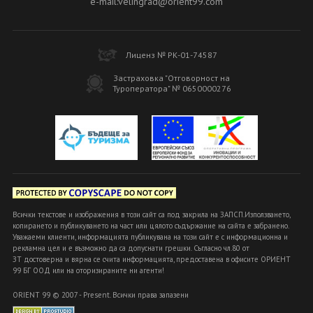
e-mail:velingrad@orient99.com
Лиценз № РК-01-74587
Застраховка "Отговорност на
Туроператора" № 0650000276
Всички текстове и изображения в този сайт са под закрила на ЗАПСП.Използването,
копирането и публикуването на част или цялото съдържание на сайта е забранено.
Уважаеми клиенти, информацията публикувана на този сайт е с информационна и
рекламна цел и е възможно да са допуснати грешки. Съгласно чл.80 от
ЗТ достоверна и вярна се счита информацията, предоставена в офисите ОРИЕНТ
99 БГ ООД или на оторизираните ни агенти!
ORIENT 99 © 2007 - Present. Всички права запазени