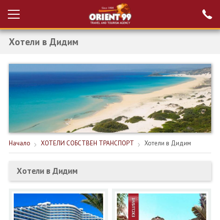
Хотели в Дидим
Проверка на
Вход за агенти
резервация
РАННИ ЗАПИСВАНИЯ ТУРЦИЯ
НОВА ГОДИНА ТУРЦИЯ
НОВА ГОДИНА
ПОЧИВКИ
Начало
ХОТЕЛИ СОБСТВЕН ТРАНСПОРТ
Хотели в Дидим
КРУИЗИ
Хотели в Дидим
ЕКЗОТИКА
ЕКСКУРЗИИ