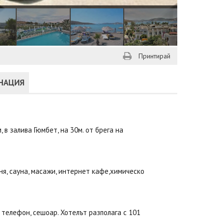
Принтирай
ИНАЦИЯ
 в залива Гюмбет, на 30м. от брега на
аня, сауна, масажи, интернет кафе,химическо
, телефон, сешоар. Хотелът разполага с 101