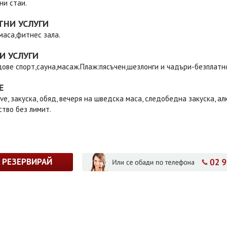
ни стаи.
ТНИ УСЛУГИ
маса,фитнес зала.
И УСЛУГИ
дове спорт,сауна,масаж.Плаж:пясъчен,шезлонги и чадъри-безплат
Е
sive, закуска, обяд, вечеря на шведска маса, следобедна закуска, 
тво без лимит.
РЕЗЕРВИРАЙ