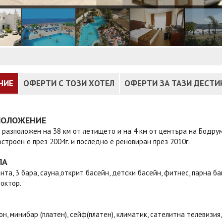
НИЕ
ОФЕРТИ С ТОЗИ ХОТЕЛ
ОФЕРТИ ЗА ТАЗИ ДЕСТ
ПОЛОЖЕНИЕ
 разположен на 38 км от летището и на 4 км от центъра на Бодрум,
строен е през 2004г. и последно е реновиран през 2010г.
ЛА
нта, 3 бара, сауна,открит басейн, детски басейн, фитнес, парна б
октор.
он, минибар (платен), сейф(платен), климатик, сателитна телевизия