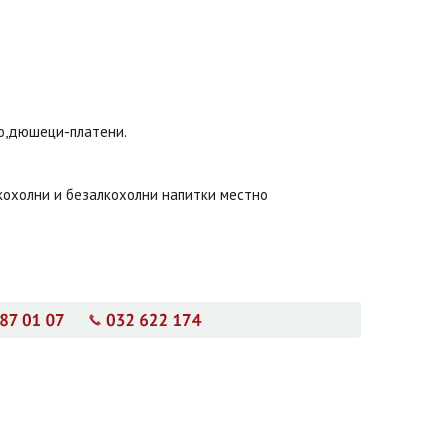
но,дюшеци-платени.
алкохолни и безалкохолни напитки местно