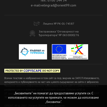
тел.: 0700 144 34
e-mail:velingrad@orient99.com
Лиценз № РК-01-74587
Застраховка "Отговорност на
Туроператора" № 0650000276
Всички текстове и изображения в този сайт са под закрила на ЗАПСП.Използването,
копирането и публикуването на част или цялото съдържание на сайта е забранено.
Уважаеми клиенти, информацията публикувана на този сайт е с информационна и
рекламна цел и е възможно да са допуснати грешки. Съгласно чл.80 от
„Бисквитките“ ни помагат да предоставяме услугите си. С
ЗТ достоверна и вярна се счита информацията, предоставена в офисите ОРИЕНТ
използването на услугите ни приемате, че можем да използваме
99 БГ ООД или на оторизираните ни агенти!
„бисквитки“.
ORIENT 99 © 2007 - Present. Всички права запазени