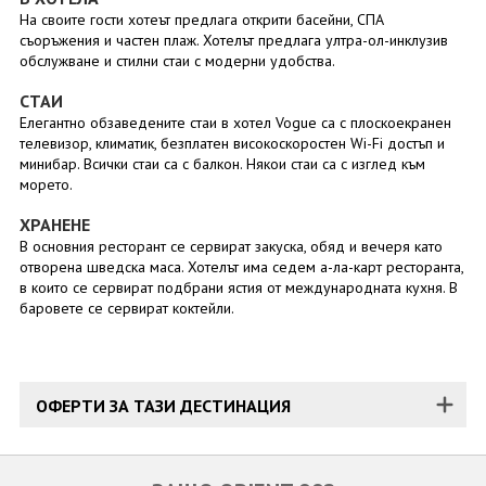
На своите гости хотеът предлага открити басейни, СПА
съоръжения и частен плаж. Хотелът предлага ултра-ол-инклузив
обслужване и стилни стаи с модерни удобства.
СТАИ
Елегантно обзаведените стаи в хотел Vogue са с плоскоекранен
телевизор, климатик, безплатен високоскоростен Wi-Fi достъп и
минибар. Всички стаи са с балкон. Някои стаи са с изглед към
морето.
ХРАНЕНЕ
В основния ресторант се сервират закуска, обяд и вечеря като
отворена шведска маса. Хотелът има седем а-ла-карт ресторанта,
в които се сервират подбрани ястия от международната кухня. В
баровете се сервират коктейли.
ОФЕРТИ ЗА ТАЗИ ДЕСТИНАЦИЯ