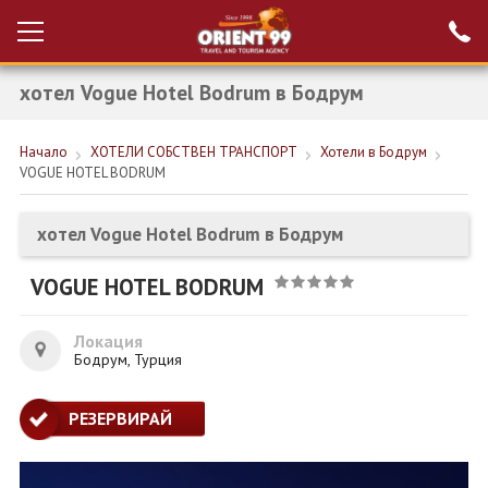
хотел Vogue Hotel Bodrum в Бодрум
Проверка на
Вход за агенти
резервация
Начало
ХОТЕЛИ СОБСТВЕН ТРАНСПОРТ
Хотели в Бодрум
РАННИ ЗАПИСВАНИЯ ТУРЦИЯ
VOGUE HOTEL BODRUM
НОВА ГОДИНА ТУРЦИЯ
хотел Vogue Hotel Bodrum в Бодрум
НОВА ГОДИНА
VOGUE HOTEL BODRUM
ПОЧИВКИ
КРУИЗИ
Локация
Бодрум, Турция
ЕКЗОТИКА
РЕЗЕРВИРАЙ
ЕКСКУРЗИИ