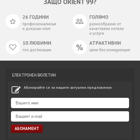
ЗАЩО ORIENT 99?
26 ГОДИНИ
ГОЛЯМО
професионализъм
разнообразие от
и доказан опит
качествени хотели
и услуги
10 ЛЮБИМИ
АТРАКТИВНИ
топ дестинации
цени без конкуренция
ЕЛЕКТРОНЕН БЮЛЕТИН
Абонирайте се за нашите актуални предложения