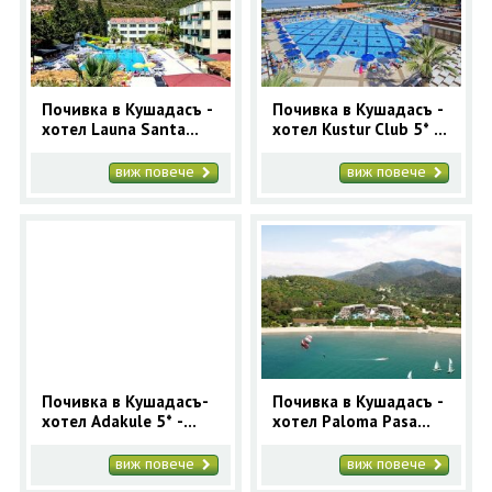
Почивка в Кушадасъ -
Почивка в Кушадасъ -
хотел Launa Santa
хотел Kustur Club 5* -
Maria 4* - ранни
ранни записвания
записвания
виж повече
виж повече
Почивка в Кушадасъ-
Почивка в Кушадасъ -
хотел Adakule 5* -
хотел Paloma Pasa
ранни записвания
Resort 5* - ранни
2025
записвания
виж повече
виж повече