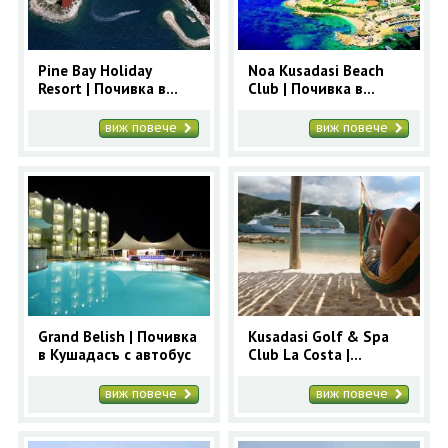
Pine Bay Holiday
Noa Kusadasi Beach
Resort | Почивка в
Club | Почивка в
Кушадасъ с автобус
Кушадасъ с автобус
виж повече
виж повече
Grand Belish | Почивка
Kusadasi Golf & Spa
в Кушадасъ с автобус
Club La Costa |
Почивка в Кушадасъ с
автобус
виж повече
виж повече