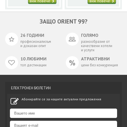
автобус май и юни
виж повече
виж повече
ЗАЩО ORIENT 99?
26 ГОДИНИ
ГОЛЯМО
професионализъм
разнообразие от
и доказан опит
качествени хотели
и услуги
10 ЛЮБИМИ
АТРАКТИВНИ
топ дестинации
цени без конкуренция
ЕЛЕКТРОНЕН БЮЛЕТИН
Абонирайте се за нашите актуални предложения