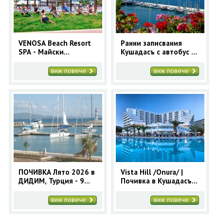
VENOSA Beach Resort
Ранни записвания
SPA - Майски
Кушадасъ с автобус за
празници в Дидим
9 нощувки | Почивка
Турция Лято 2026
виж повече
виж повече
ПОЧИВКА Лято 2026 в
Vista Hill /Onura/ |
ДИДИМ, Турция - 9
Почивка в Кушадасъ с
нощувки - автобусна
автобус
програма
виж повече
виж повече