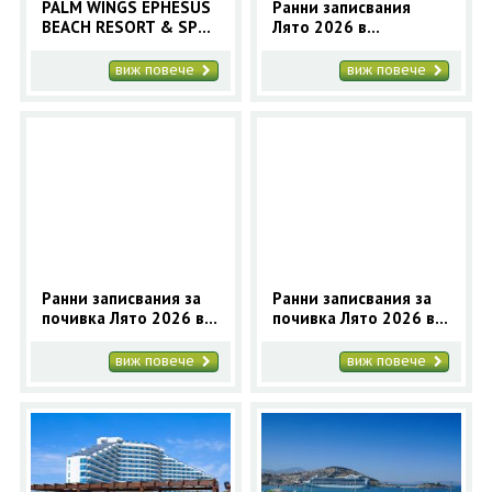
PALM WINGS EPHESUS
Ранни записвания
BEACH RESORT & SPA
Лято 2026 в
5* - Ранни записвания
Мармарис с автобус
2025 Кушадасъ с
за 7 нощувки
виж повече
виж повече
автобус - 7 нощувки
Ранни записвания за
Ранни записвания за
почивка Лято 2026 в
почивка Лято 2026 в
АЙВАЛЪК, Турция - 7
Бодрум с автобус за 7
нощувки с автобус
нощувки
виж повече
виж повече