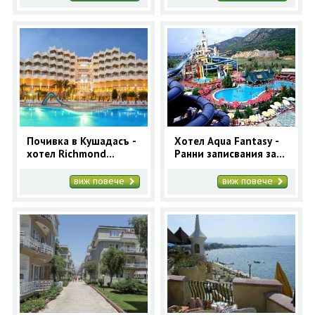
Почивка в Кушадасъ -
Хотел Aqua Fantasy -
хотел Richmond
Ранни записвания за
Ephesus 5* - ранни
Кушадасъ с автобус за
записвания
7 нощувки
виж повече
виж повече