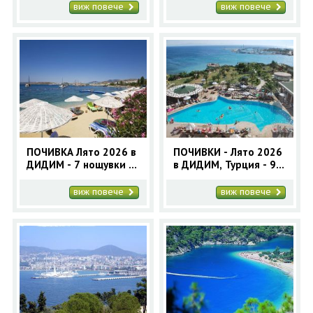
автобусна програма
нощувки -автобусна
виж повече
виж повече
програма - Orient 99
ПОЧИВКА Лято 2026 в
ПОЧИВКИ - Лято 2026
ДИДИМ - 7 нощувки с
в ДИДИМ, Турция - 9
автобус
нощувки с автобус |
Почивки в Дидим
виж повече
виж повече
2025