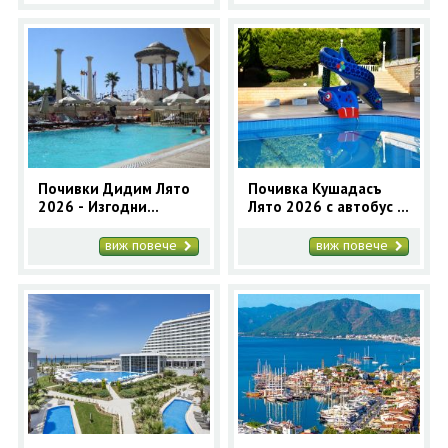
Почивки Дидим Лято
Почивка Кушадасъ
2026 - Изгодни
Лято 2026 с автобус -
оферти за почивка в
7 нощувки
Дидим
виж повече
виж повече