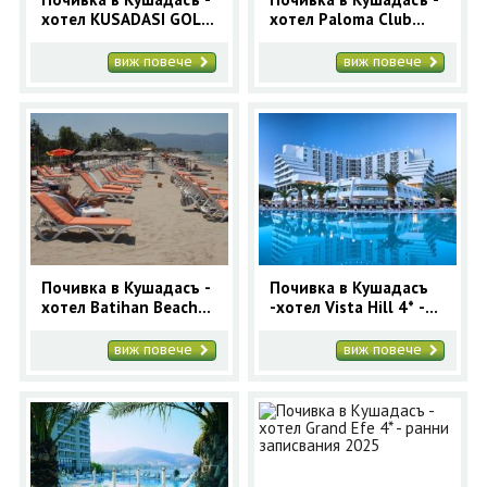
хотел KUSADASI GOLF
хотел Paloma Club
& SPA 5* - ранни
Sultan 4* - ранни
записвания
записвания 2025
виж повече
виж повече
Почивка в Кушадасъ -
Почивка в Кушадасъ
хотел Batihan Beach
-хотел Vista Hill 4* -
Resort 4* - ранни
ранни записвания
записвания 2025
2025
виж повече
виж повече