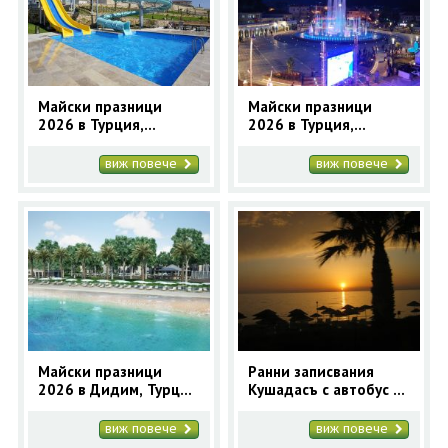
ОЩЕ
ЗА НАС
КОНТАКТИ
ФИРМЕНИ ДОКУМЕНТИ
Майски празници
Майски празници
2026 в Турция,
2026 в Турция,
0700 144 34
Запитване
КУШАДАСЪ - 5
МАРМАРИС - 4
нощувки
нощувки
виж повече
виж повече
ПОСЛЕДВАЙТЕ НИ
Майски празници
Ранни записвания
2026 в Дидим, Турция
Кушадасъ с автобус -
с автобус
7 нощувки - Почивки
Лято в Турция
виж повече
виж повече