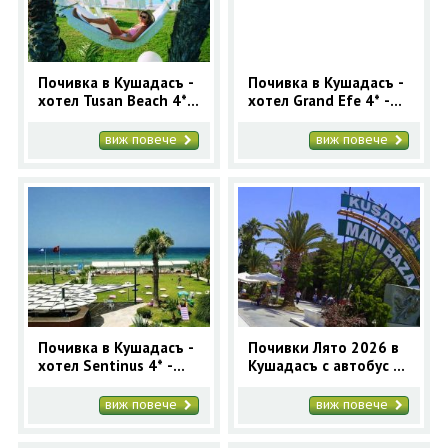
Почивка в Кушадасъ -
Почивка в Кушадасъ -
хотел Tusan Beach 4* -
хотел Grand Efe 4* -
ранни записвания
ранни записвания
2025
2025
виж повече
виж повече
Почивка в Кушадасъ -
Почивки Лято 2026 в
хотел Sentinus 4* -
Кушадасъ с автобус -
ранни записвания
5 нощувки
2025
виж повече
виж повече