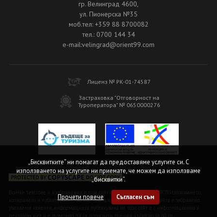
гр. Велинград 4600,
ул. Пионерска №35
моб.тел: +359 88 8700082
тел.: 0700 144 34
e-mail:velingrad@orient99.com
Лиценз № РК-01-74587
Застраховка "Отговорност на
Туроператора" № 0650000276
„Бисквитките“ ни помагат да предоставяме услугите си. С
използването на услугите ни приемате, че можем да използваме
„бисквитки“.
Всички текстове и изображения в този сайт са под закрила на ЗАПСП.Използването,
Прочети повече
Съгласен съм
копирането и публикуването на част или цялото съдържание на сайта е забранено.
Уважаеми клиенти, информацията публикувана на този сайт е с информационна и
рекламна цел и е възможно да са допуснати грешки. Съгласно чл.80 от