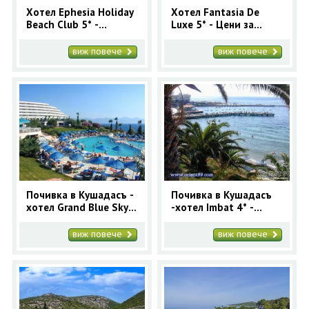
Хотел Ephesia Holiday
Хотел Fantasia De
Beach Club 5* -
Luxe 5* - Цени за
почивка в Кушадасъ с
ранни записвания
автобус ранни
Кушадасъ
виж повече
виж повече
записвания
Почивка в Кушадасъ -
Почивка в Кушадасъ
хотел Grand Blue Sky
-хотел Imbat 4* -
4* - ранни записвания
ранни записвания
виж повече
виж повече