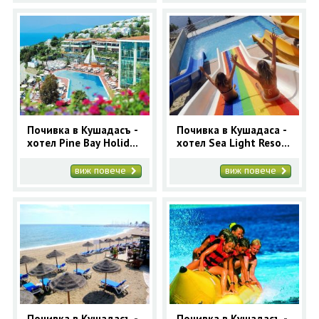
Почивка в Кушадасъ -
Почивка в Кушадаса -
хотел Pine Bay Holiday
хотел Sea Light Resort
Resort 5* - ранни
5* - ранни записвания
записвания
виж повече
виж повече
Почивка в Кушадасъ -
Почивка в Кушадасъ -