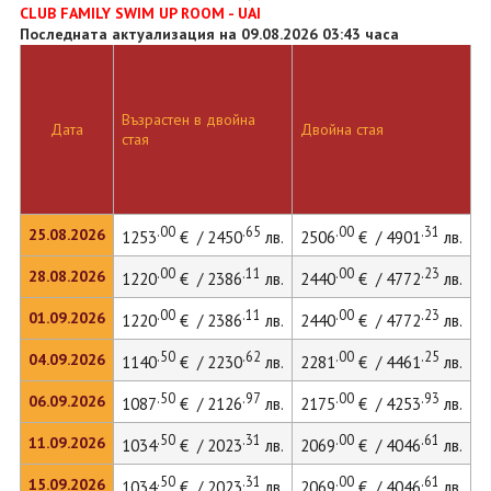
CLUB FAMILY SWIM UP ROOM - UAI
Последната актуализация на 09.08.2026 03:43 часа
Възрастен в двойна
Д
Дата
Двойна стая
стая
л
.00
.65
.00
.31
25.08.2026
1253
€ / 2450
лв.
2506
€ / 4901
лв.
.00
.11
.00
.23
28.08.2026
1220
€ / 2386
лв.
2440
€ / 4772
лв.
.00
.11
.00
.23
01.09.2026
1220
€ / 2386
лв.
2440
€ / 4772
лв.
.50
.62
.00
.25
04.09.2026
1140
€ / 2230
лв.
2281
€ / 4461
лв.
.50
.97
.00
.93
06.09.2026
1087
€ / 2126
лв.
2175
€ / 4253
лв.
.50
.31
.00
.61
11.09.2026
1034
€ / 2023
лв.
2069
€ / 4046
лв.
.50
.31
.00
.61
15.09.2026
1034
€ / 2023
лв.
2069
€ / 4046
лв.
2