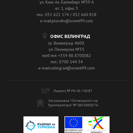
ул. Княз Ал. Батенберг №39 A
ет. 1, офис 3
тел.: 032 622 174 / 032 660 818
e-mail:plovdiv@orient99.com
ОФИС ВЕЛИНГРАД
гр. Велинград 4600,
ул. Пионерска №35
моб.тел: +359 88 8700082
тел.: 0700 144 34
e-mail:velingrad@orient99.com
Лиценз № РК-01-74587
Застраховка "Отговорност на
Туроператора" № 0650000276