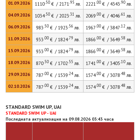
.50
.95
.00
.90
01.09.2026
1110
€ / 2171
лв.
2221
€ / 4343
лв.
.50
.31
.00
.61
04.09.2026
1034
€ / 2023
лв.
2069
€ / 4046
лв.
.50
.56
.00
.12
06.09.2026
983
€ / 1923
лв.
1967
€ / 3847
лв.
.00
.79
.00
.58
11.09.2026
933
€ / 1824
лв.
1866
€ / 3649
лв.
.00
.79
.00
.58
15.09.2026
933
€ / 1824
лв.
1866
€ / 3649
лв.
1
.50
.55
.00
.10
18.09.2026
870
€ / 1702
лв.
1741
€ / 3405
лв.
.00
.24
.00
.48
29.09.2026
787
€ / 1539
лв.
1574
€ / 3078
лв.
.00
.24
.00
.48
02.10.2026
787
€ / 1539
лв.
1574
€ / 3078
лв.
STANDARD SWIM UP, UAI
STANDARD SWIM UP - UAI
Последната актуализация на 09.08.2026 03:43 часа