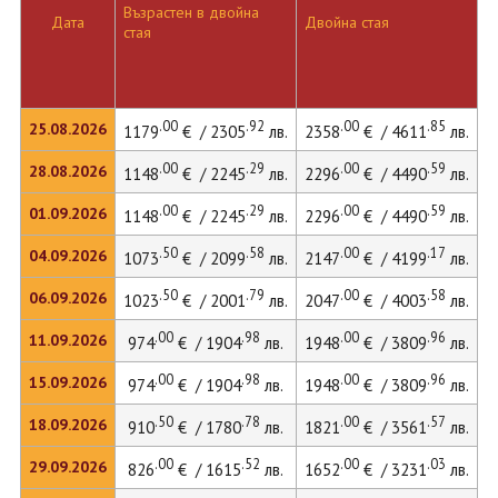
Възрастен в двойна
Д
Дата
Двойна стая
стая
л
.00
.92
.00
.85
25.08.2026
1179
€ / 2305
лв.
2358
€ / 4611
лв.
.00
.29
.00
.59
28.08.2026
1148
€ / 2245
лв.
2296
€ / 4490
лв.
.00
.29
.00
.59
01.09.2026
1148
€ / 2245
лв.
2296
€ / 4490
лв.
.50
.58
.00
.17
04.09.2026
1073
€ / 2099
лв.
2147
€ / 4199
лв.
.50
.79
.00
.58
06.09.2026
1023
€ / 2001
лв.
2047
€ / 4003
лв.
.00
.98
.00
.96
11.09.2026
974
€ / 1904
лв.
1948
€ / 3809
лв.
.00
.98
.00
.96
15.09.2026
974
€ / 1904
лв.
1948
€ / 3809
лв.
2
.50
.78
.00
.57
18.09.2026
910
€ / 1780
лв.
1821
€ / 3561
лв.
.00
.52
.00
.03
29.09.2026
826
€ / 1615
лв.
1652
€ / 3231
лв.