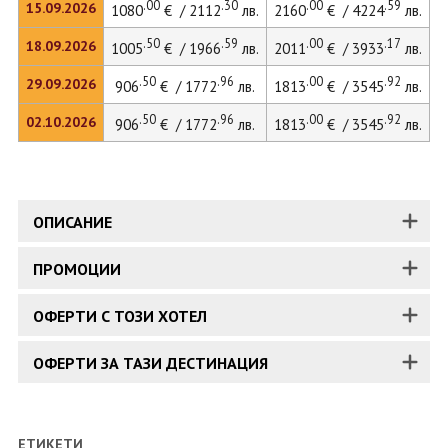
.00
.30
.00
.59
15.09.2026
1080
€ / 2112
лв.
2160
€ / 4224
лв.
2
.50
.59
.00
.17
18.09.2026
1005
€ / 1966
лв.
2011
€ / 3933
лв.
.50
.96
.00
.92
29.09.2026
906
€ / 1772
лв.
1813
€ / 3545
лв.
.50
.96
.00
.92
02.10.2026
906
€ / 1772
лв.
1813
€ / 3545
лв.
ОПИСАНИЕ
ПРОМОЦИИ
ОФЕРТИ С ТОЗИ ХОТЕЛ
ОФЕРТИ ЗА ТАЗИ ДЕСТИНАЦИЯ
ЕТИКЕТИ