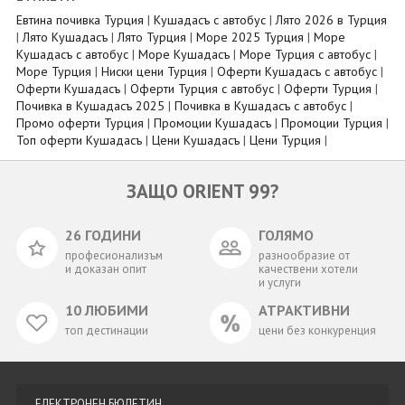
Евтина почивка Турция
|
Кушадасъ с автобус
|
Лято 2026 в Турция
|
Лято Кушадасъ
|
Лято Турция
|
Море 2025 Турция
|
Море
Кушадасъ с автобус
|
Море Кушадасъ
|
Море Турция с автобус
|
Море Турция
|
Ниски цени Турция
|
Оферти Кушадасъ с автобус
|
Оферти Кушадасъ
|
Оферти Турция с автобус
|
Оферти Турция
|
Почивка в Кушадасъ 2025
|
Почивка в Кушадасъ с автобус
|
Промо оферти Турция
|
Промоции Кушадасъ
|
Промоции Турция
|
Топ оферти Кушадасъ
|
Цени Кушадасъ
|
Цени Турция
|
ЗАЩО ORIENT 99?
26 ГОДИНИ
ГОЛЯМО
професионализъм
разнообразие от
и доказан опит
качествени хотели
и услуги
10 ЛЮБИМИ
АТРАКТИВНИ
топ дестинации
цени без конкуренция
ЕЛЕКТРОНЕН БЮЛЕТИН