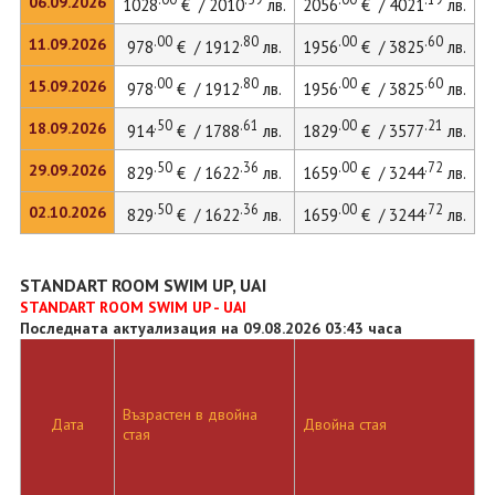
06.09.2026
1028
€ / 2010
лв.
2056
€ / 4021
лв.
.00
.80
.00
.60
11.09.2026
978
€ / 1912
лв.
1956
€ / 3825
лв.
.00
.80
.00
.60
15.09.2026
978
€ / 1912
лв.
1956
€ / 3825
лв.
2
.50
.61
.00
.21
18.09.2026
914
€ / 1788
лв.
1829
€ / 3577
лв.
.50
.36
.00
.72
29.09.2026
829
€ / 1622
лв.
1659
€ / 3244
лв.
.50
.36
.00
.72
02.10.2026
829
€ / 1622
лв.
1659
€ / 3244
лв.
STANDART ROOM SWIM UP, UAI
STANDART ROOM SWIM UP - UAI
Последната актуализация на 09.08.2026 03:43 часа
Възрастен в двойна
Д
Дата
Двойна стая
стая
л