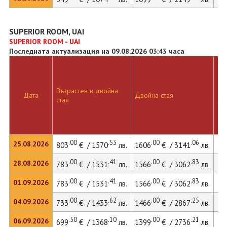
SUPERIOR ROOM, UAI
SUPERIOR ROOM - UAI
Последната актуализация на 09.08.2026 03:43 часа
Възрастен в двойна
Дв
Дата
Двойна стая
стая
ле
.00
.53
.00
.06
25.08.2026
803
€ / 1570
лв.
1606
€ / 3141
лв.
.00
.41
.00
.83
28.08.2026
783
€ / 1531
лв.
1566
€ / 3062
лв.
.00
.41
.00
.83
01.09.2026
783
€ / 1531
лв.
1566
€ / 3062
лв.
.00
.62
.00
.25
04.09.2026
733
€ / 1433
лв.
1466
€ / 2867
лв.
.50
.10
.00
.21
06.09.2026
699
€ / 1368
лв.
1399
€ / 2736
лв.