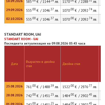
.00
.16
.00
.32
18.09.2026
585
€ / 1144
лв.
1170
€ / 2288
лв.
.00
.37
.00
.74
29.09.2026
535
€ / 1046
лв.
1070
€ / 2092
лв.
.00
.37
.00
.74
02.10.2026
535
€ / 1046
лв.
1070
€ / 2092
лв.
STANDART ROOM, UAI
STANDART ROOM - UAI
Последната актуализация на 09.08.2026 03:43 часа
Възрастен в двойна
Дв
Дата
Двойна стая
стая
ле
.00
.39
.00
.77
25.08.2026
761
€ / 1488
лв.
1522
€ / 2976
лв.
.00
.23
.00
.45
28.08.2026
742
€ / 1451
лв.
1484
€ / 2902
лв.
.00
.23
.00
.45
01.09.2026
742
€ / 1451
лв.
1484
€ / 2902
лв.