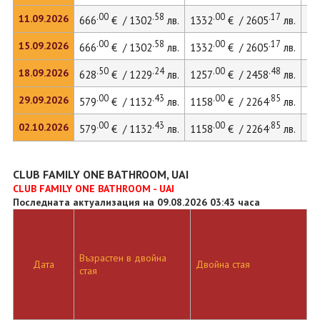
.00
.58
.00
.17
11.09.2026
666
€ / 1302
лв.
1332
€ / 2605
лв.
.00
.58
.00
.17
15.09.2026
666
€ / 1302
лв.
1332
€ / 2605
лв.
18
.50
.24
.00
.48
18.09.2026
628
€ / 1229
лв.
1257
€ / 2458
лв.
.00
.43
.00
.85
29.09.2026
579
€ / 1132
лв.
1158
€ / 2264
лв.
.00
.43
.00
.85
02.10.2026
579
€ / 1132
лв.
1158
€ / 2264
лв.
CLUB FAMILY ONE BATHROOM, UAI
CLUB FAMILY ONE BATHROOM - UAI
Последната актуализация на 09.08.2026 03:43 часа
Възрастен в двойна
Д
Дата
Двойна стая
стая
л