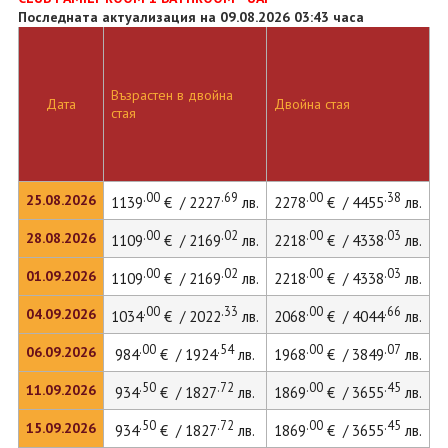
Последната актуализация на 09.08.2026 03:43 часа
Възрастен в двойна
Д
Дата
Двойна стая
стая
л
.00
.69
.00
.38
25.08.2026
1139
€ / 2227
лв.
2278
€ / 4455
лв.
.00
.02
.00
.03
28.08.2026
1109
€ / 2169
лв.
2218
€ / 4338
лв.
.00
.02
.00
.03
01.09.2026
1109
€ / 2169
лв.
2218
€ / 4338
лв.
.00
.33
.00
.66
04.09.2026
1034
€ / 2022
лв.
2068
€ / 4044
лв.
.00
.54
.00
.07
06.09.2026
984
€ / 1924
лв.
1968
€ / 3849
лв.
.50
.72
.00
.45
11.09.2026
934
€ / 1827
лв.
1869
€ / 3655
лв.
.50
.72
.00
.45
15.09.2026
934
€ / 1827
лв.
1869
€ / 3655
лв.
1