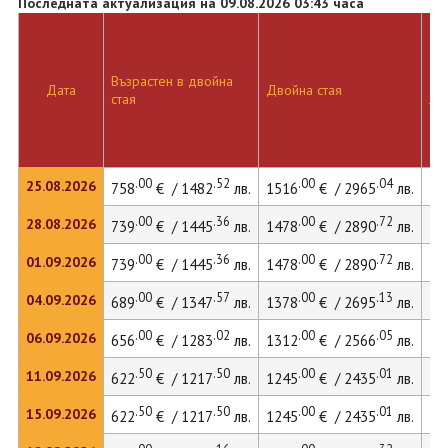
Последната актуализация на 09.08.2026 03:43 часа
Възрастен в двойна
Дв
Дата
Двойна стая
стая
ле
.00
.52
.00
.04
25.08.2026
758
€ / 1482
лв.
1516
€ / 2965
лв.
.00
.36
.00
.72
28.08.2026
739
€ / 1445
лв.
1478
€ / 2890
лв.
.00
.36
.00
.72
01.09.2026
739
€ / 1445
лв.
1478
€ / 2890
лв.
.00
.57
.00
.13
04.09.2026
689
€ / 1347
лв.
1378
€ / 2695
лв.
.00
.02
.00
.05
06.09.2026
656
€ / 1283
лв.
1312
€ / 2566
лв.
.50
.50
.00
.01
11.09.2026
622
€ / 1217
лв.
1245
€ / 2435
лв.
.50
.50
.00
.01
15.09.2026
622
€ / 1217
лв.
1245
€ / 2435
лв.
17