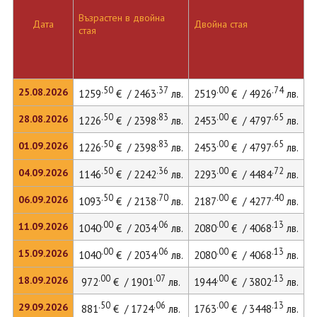
Възрастен в двойна
Д
Дата
Двойна стая
стая
л
.50
.37
.00
.74
25.08.2026
1259
€ / 2463
лв.
2519
€ / 4926
лв.
.50
.83
.00
.65
28.08.2026
1226
€ / 2398
лв.
2453
€ / 4797
лв.
.50
.83
.00
.65
01.09.2026
1226
€ / 2398
лв.
2453
€ / 4797
лв.
.50
.36
.00
.72
04.09.2026
1146
€ / 2242
лв.
2293
€ / 4484
лв.
.50
.70
.00
.40
06.09.2026
1093
€ / 2138
лв.
2187
€ / 4277
лв.
.00
.06
.00
.13
11.09.2026
1040
€ / 2034
лв.
2080
€ / 4068
лв.
.00
.06
.00
.13
15.09.2026
1040
€ / 2034
лв.
2080
€ / 4068
лв.
2
.00
.07
.00
.13
18.09.2026
972
€ / 1901
лв.
1944
€ / 3802
лв.
.50
.06
.00
.13
29.09.2026
881
€ / 1724
лв.
1763
€ / 3448
лв.