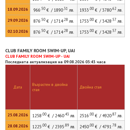
.50
.31
.00
.62
18.09.2026
966
€ / 1890
лв.
1933
€ / 3780
лв.
.50
.28
.00
.57
29.09.2026
876
€ / 1714
лв.
1753
€ / 3428
лв.
.50
.28
.00
.57
02.10.2026
876
€ / 1714
лв.
1753
€ / 3428
лв.
CLUB FAMILY ROOM SWIM-UP, UAI
CLUB FAMILY ROOM SWIM-UP - UAI
Последната актуализация на 09.08.2026 03:43 часа
Възрастен в двойна
Д
Дата
Двойна стая
стая
л
.00
.43
.00
.87
25.08.2026
1258
€ / 2460
лв.
2516
€ / 4920
лв.
.00
.89
.00
.78
28.08.2026
1225
€ / 2395
лв.
2450
€ / 4791
лв.