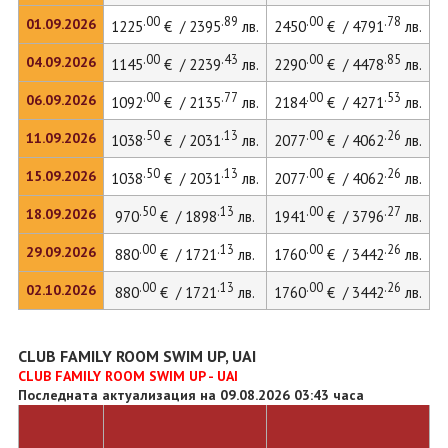
.00
.89
.00
.78
01.09.2026
1225
€ / 2395
лв.
2450
€ / 4791
лв.
.00
.43
.00
.85
04.09.2026
1145
€ / 2239
лв.
2290
€ / 4478
лв.
.00
.77
.00
.53
06.09.2026
1092
€ / 2135
лв.
2184
€ / 4271
лв.
.50
.13
.00
.26
11.09.2026
1038
€ / 2031
лв.
2077
€ / 4062
лв.
.50
.13
.00
.26
15.09.2026
1038
€ / 2031
лв.
2077
€ / 4062
лв.
2
.50
.13
.00
.27
18.09.2026
970
€ / 1898
лв.
1941
€ / 3796
лв.
.00
.13
.00
.26
29.09.2026
880
€ / 1721
лв.
1760
€ / 3442
лв.
.00
.13
.00
.26
02.10.2026
880
€ / 1721
лв.
1760
€ / 3442
лв.
CLUB FAMILY ROOM SWIM UP, UAI
CLUB FAMILY ROOM SWIM UP - UAI
Последната актуализация на 09.08.2026 03:43 часа