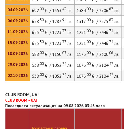
.00
.43
.00
.87
04.09.2026
692
€ / 1353
лв.
1384
€ / 2706
лв.
.50
.91
.00
.83
06.09.2026
658
€ / 1287
лв.
1317
€ / 2575
лв.
.50
.37
.00
.74
11.09.2026
625
€ / 1223
лв.
1251
€ / 2446
лв.
.50
.37
.00
.74
15.09.2026
625
€ / 1223
лв.
1251
€ / 2446
лв.
17
.00
.03
.00
.06
18.09.2026
588
€ / 1150
лв.
1176
€ / 2300
лв.
.00
.24
.00
.47
29.09.2026
538
€ / 1052
лв.
1076
€ / 2104
лв.
.00
.24
.00
.47
02.10.2026
538
€ / 1052
лв.
1076
€ / 2104
лв.
CLUB ROOM, UAI
CLUB ROOM - UAI
Последната актуализация на 09.08.2026 03:43 часа
Възрастен в двойна
Дв