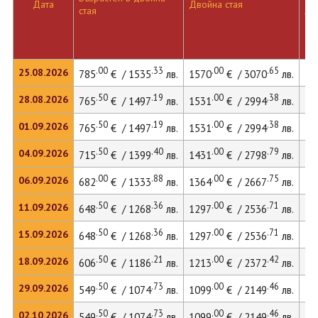
Дата
Двойна стая
стая
ле
.00
.33
.00
.65
25.08.2026
785
€ / 1535
лв.
1570
€ / 3070
лв.
.50
.19
.00
.38
28.08.2026
765
€ / 1497
лв.
1531
€ / 2994
лв.
.50
.19
.00
.38
01.09.2026
765
€ / 1497
лв.
1531
€ / 2994
лв.
.50
.40
.00
.79
04.09.2026
715
€ / 1399
лв.
1431
€ / 2798
лв.
.00
.88
.00
.75
06.09.2026
682
€ / 1333
лв.
1364
€ / 2667
лв.
.50
.36
.00
.71
11.09.2026
648
€ / 1268
лв.
1297
€ / 2536
лв.
.50
.36
.00
.71
15.09.2026
648
€ / 1268
лв.
1297
€ / 2536
лв.
17
.50
.21
.00
.42
18.09.2026
606
€ / 1186
лв.
1213
€ / 2372
лв.
.50
.73
.00
.46
29.09.2026
549
€ / 1074
лв.
1099
€ / 2149
лв.
.50
.73
.00
.46
02.10.2026
549
€ / 1074
лв.
1099
€ / 2149
лв.