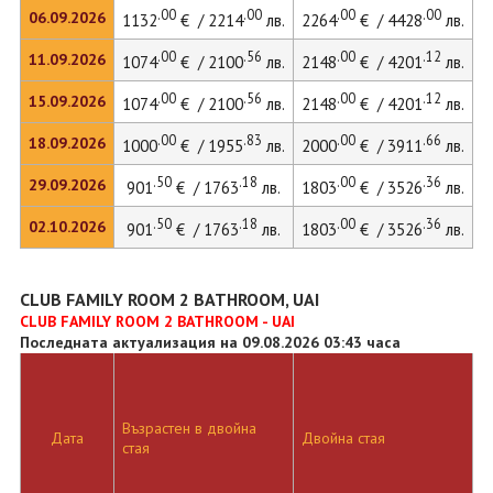
.00
.00
.00
.00
06.09.2026
1132
€ / 2214
лв.
2264
€ / 4428
лв.
.00
.56
.00
.12
11.09.2026
1074
€ / 2100
лв.
2148
€ / 4201
лв.
.00
.56
.00
.12
15.09.2026
1074
€ / 2100
лв.
2148
€ / 4201
лв.
2
.00
.83
.00
.66
18.09.2026
1000
€ / 1955
лв.
2000
€ / 3911
лв.
.50
.18
.00
.36
29.09.2026
901
€ / 1763
лв.
1803
€ / 3526
лв.
.50
.18
.00
.36
02.10.2026
901
€ / 1763
лв.
1803
€ / 3526
лв.
CLUB FAMILY ROOM 2 BATHROOM, UAI
CLUB FAMILY ROOM 2 BATHROOM - UAI
Последната актуализация на 09.08.2026 03:43 часа
Възрастен в двойна
Д
Дата
Двойна стая
стая
л