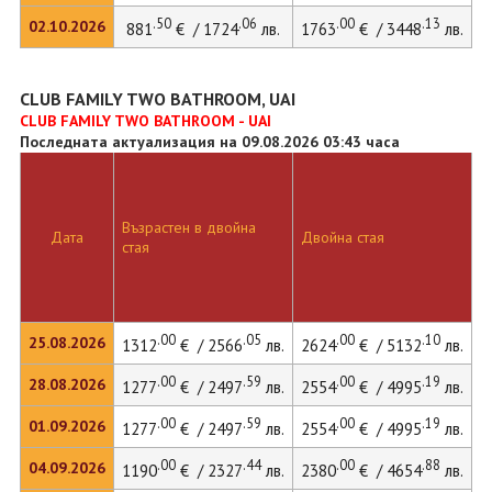
.50
.06
.00
.13
02.10.2026
881
€ / 1724
лв.
1763
€ / 3448
лв.
CLUB FAMILY TWO BATHROOM, UAI
CLUB FAMILY TWO BATHROOM - UAI
Последната актуализация на 09.08.2026 03:43 часа
Възрастен в двойна
Д
Дата
Двойна стая
стая
л
.00
.05
.00
.10
25.08.2026
1312
€ / 2566
лв.
2624
€ / 5132
лв.
.00
.59
.00
.19
28.08.2026
1277
€ / 2497
лв.
2554
€ / 4995
лв.
.00
.59
.00
.19
01.09.2026
1277
€ / 2497
лв.
2554
€ / 4995
лв.
.00
.44
.00
.88
04.09.2026
1190
€ / 2327
лв.
2380
€ / 4654
лв.