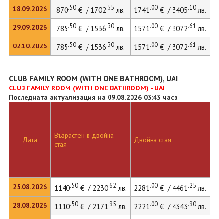
.50
.55
.00
.10
18.09.2026
870
€ / 1702
лв.
1741
€ / 3405
лв.
.50
.30
.00
.61
29.09.2026
785
€ / 1536
лв.
1571
€ / 3072
лв.
.50
.30
.00
.61
02.10.2026
785
€ / 1536
лв.
1571
€ / 3072
лв.
CLUB FAMILY ROOM (WITH ONE BATHROOM), UAI
CLUB FAMILY ROOM (WITH ONE BATHROOM) - UAI
Последната актуализация на 09.08.2026 03:43 часа
Възрастен в двойна
Д
Дата
Двойна стая
стая
л
.50
.62
.00
.25
25.08.2026
1140
€ / 2230
лв.
2281
€ / 4461
лв.
.50
.95
.00
.90
28.08.2026
1110
€ / 2171
лв.
2221
€ / 4343
лв.