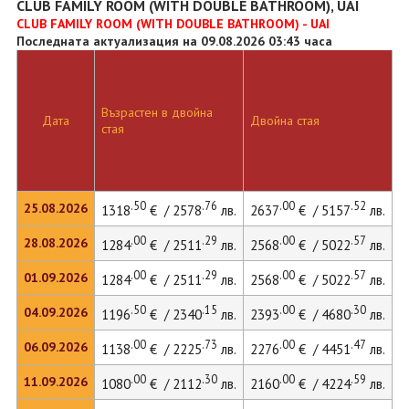
CLUB FAMILY ROOM (WITH DOUBLE BATHROOM), UAI
CLUB FAMILY ROOM (WITH DOUBLE BATHROOM) - UAI
Последната актуализация на 09.08.2026 03:43 часа
Възрастен в двойна
Д
Дата
Двойна стая
стая
л
.50
.76
.00
.52
25.08.2026
1318
€ / 2578
лв.
2637
€ / 5157
лв.
.00
.29
.00
.57
28.08.2026
1284
€ / 2511
лв.
2568
€ / 5022
лв.
.00
.29
.00
.57
01.09.2026
1284
€ / 2511
лв.
2568
€ / 5022
лв.
.50
.15
.00
.30
04.09.2026
1196
€ / 2340
лв.
2393
€ / 4680
лв.
.00
.73
.00
.47
06.09.2026
1138
€ / 2225
лв.
2276
€ / 4451
лв.
.00
.30
.00
.59
11.09.2026
1080
€ / 2112
лв.
2160
€ / 4224
лв.