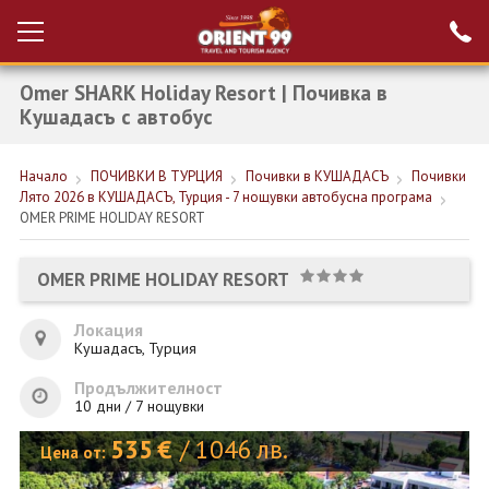
Omer SHARK Holiday Resort | Почивка в
Проверка на
Вход за агенти
резервация
Кушадасъ с автобус
РАННИ ЗАПИСВАНИЯ ТУРЦИЯ
Начало
ПОЧИВКИ В ТУРЦИЯ
Почивки в КУШАДАСЪ
Почивки
Лято 2026 в КУШАДАСЪ, Турция - 7 нощувки автобусна програма
НОВА ГОДИНА ТУРЦИЯ
OMER PRIME HOLIDAY RESORT
НОВА ГОДИНА
OMER PRIME HOLIDAY RESORT
ПОЧИВКИ
Локация
КРУИЗИ
Кушадасъ, Турция
ЕКЗОТИКА
Продължителност
10 дни / 7 нощувки
ЕКСКУРЗИИ
535
€
/
1046
лв.
Цена от: