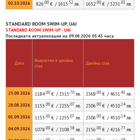
.00
.52
.00
.03
02.10.2026
826
€ / 1615
лв.
1652
€ / 3231
лв.
STANDARD ROOM SWIM-UP, UAI
STANDARD ROOM SWIM-UP - UAI
Последната актуализация на 09.08.2026 03:43 часа
Възрастен в двойна
Д
Дата
Двойна стая
стая
л
.00
.70
.00
.41
25.08.2026
1184
€ / 2315
лв.
2368
€ / 4631
лв.
.00
.07
.00
.14
28.08.2026
1153
€ / 2255
лв.
2306
€ / 4510
лв.
.00
.07
.00
.14
01.09.2026
1153
€ / 2255
лв.
2306
€ / 4510
лв.
.00
.38
.00
.77
04.09.2026
1078
€ / 2108
лв.
2156
€ / 4216
лв.
.00
.59
.00
.19