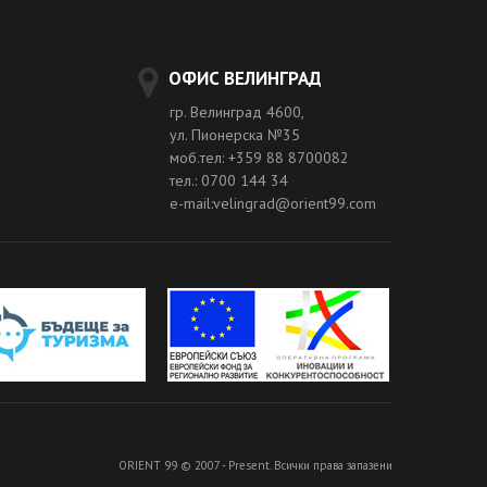
ОФИС ВЕЛИНГРАД
гр. Велинград 4600,
ул. Пионерска №35
моб.тел: +359 88 8700082
тел.: 0700 144 34
e-mail:velingrad@orient99.com
ORIENT 99 © 2007 - Present. Всички права запазени