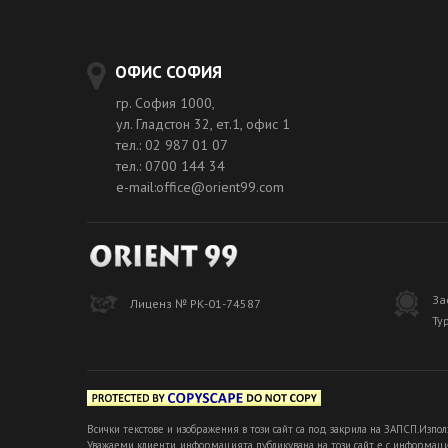
ОФИС СОФИЯ
гр. София 1000,
ул. Гладстон 32, ет.1, офис 1
тел.: 02 987 01 07
тел.: 0700 144 34
e-mail:office@orient99.com
За
Лиценз № РК-01-74587
Ту
Всички текстове и изображения в този сайт са под закрила на ЗАПСП.Изпол
Уважаеми клиенти, информацията публикувана на този сайт е с информацио