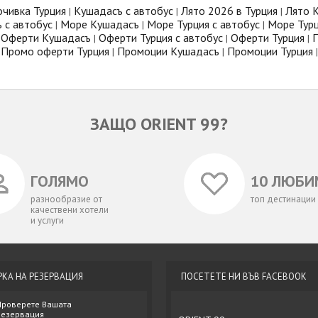
очивка Турция
Кушадасъ с автобус
Лято 2026 в Турция
Лято 
|
|
|
 с автобус
Море Кушадасъ
Море Турция с автобус
Море Тур
|
|
|
Оферти Кушадасъ
Оферти Турция с автобус
Оферти Турция
П
|
|
|
Промо оферти Турция
Промоции Кушадасъ
Промоции Турция
|
|
|
ЗАЩО ORIENT 99?
ГОЛЯМО
10 ЛЮБИ
разнообразие от
топ дестинации
качествени хотели
и услуги
РКА НА РЕЗЕРВАЦИЯ
ПОСЕТЕТЕ НИ ВЪВ FACEBOOK
Проверете Вашата
резервация