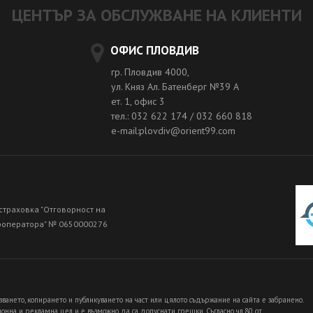
ЦЕНТЪР ЗА ОБСЛУЖВАНЕ НА КЛИЕНТИ
ОФИС ПЛОВДИВ
гр. Пловдив 4000,
ул. Княз Ал. Батенберг №39 A
ет. 1, офис 3
тел.: 032 622 174 / 032 660 818
e-mail:plovdiv@orient99.com
страховка "Отговорност на
роператора" № 0650000276
зването, копирането и публикуването на част или цялото съдържание на сайта е забранено.
нна и рекламна цел и е възможно да са допуснати грешки. Съгласно чл.80 от