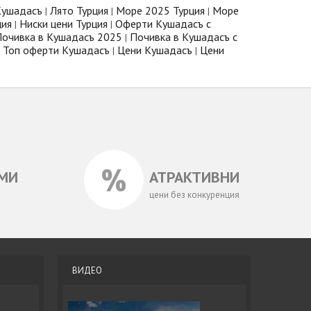
Кушадасъ
Лято Турция
Море 2025 Турция
Море
|
|
|
ция
Ниски цени Турция
Оферти Кушадасъ с
|
|
очивка в Кушадасъ 2025
Почивка в Кушадасъ с
|
Топ оферти Кушадасъ
Цени Кушадасъ
Цени
|
|
МИ
АТРАКТИВНИ
цени без конкуренция
ВИДЕО