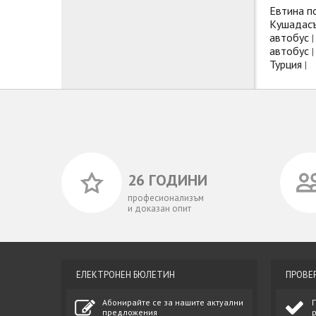
Евтина п
Кушадасъ
автобус
|
автобус
|
Турция
|
26 ГОДИНИ
професионализъм
и доказан опит
ЕЛЕКТРОНЕН БЮЛЕТИН
ПРОВЕ
Абонирайте се за нашите актуални
предложения