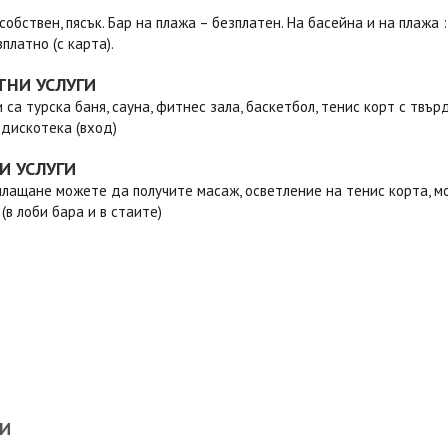
собствен, пясък. Бар на плажа – безплатен. На басейна и на плажа 
зплатно (с карта).
ТНИ УСЛУГИ
 са турска баня, сауна, фитнес зала, баскетбол, тенис корт с твъ
 дискотека (вход)
И УСЛУГИ
лащане можете да получите масаж, осветление на тенис корта, м
(в лоби бара и в стаите)
И