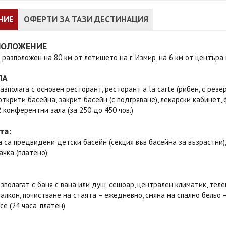
НИЕ
ОФЕРТИ ЗА ТАЗИ ДЕСТИНАЦИЯ
ПОЛОЖЕНИЕ
 разположен на 80 км от летището на г. Измир, на 6 км от центъра 
ЛА
азполага с основен ресторант, ресторант a la carte (рибен, с резе
 открити басейна, закрит басейн (с подгряване), лекарски кабинет,
2 конферентни зала (за 250 до 450 чов.)
та:
 са предвидени детски басейн (секция във басейна за възрастни), 
чка (платено)
зполагат с баня с вана или душ, сешоар, централен климатик, телев
балкон, почистване на стаята – ежедневно, смяна на спално бельо 
ce (24 часа, платен)