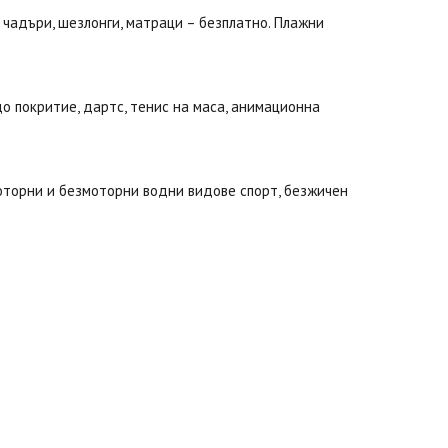
: чадъри, шезлонги, матраци – безплатно. Плажни
рдо покритие, дартс, тенис на маса, анимационна
оторни и безмоторни водни видове спорт, безжичен