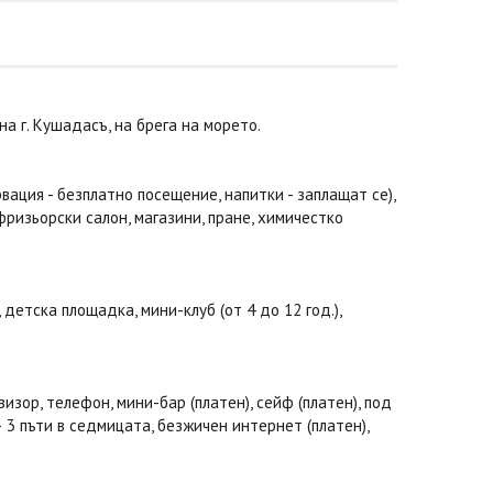
на г. Кушадасъ, на брега на морето.
рвация - безплатно посещение, напитки - заплащат се),
 фризьорски салон, магазини, пране, химичестко
детска площадка, мини-клуб (от 4 до 12 год.),
изор, телефон, мини-бар (платен), сейф (платен), под
– 3 пъти в седмицата, безжичен интернет (платен),