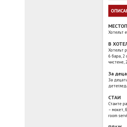
ОПИСА
МЕСТО
Хотелът е
В ХОТЕ
Хотелът р
6 бара, 2
чистене, 
За деца
За децата
детегледа
СТАИ
Стаите ра
– мокет, 
room servi