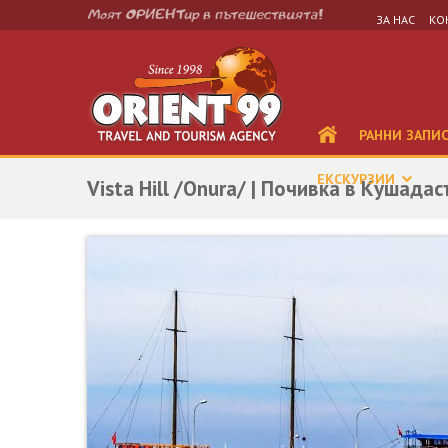
ЗА НАС
КО
РАННИ ЗАПИ
ЕКСКУРЗИИ
Vista Hill /Onura/ | Почивка в Кушадас