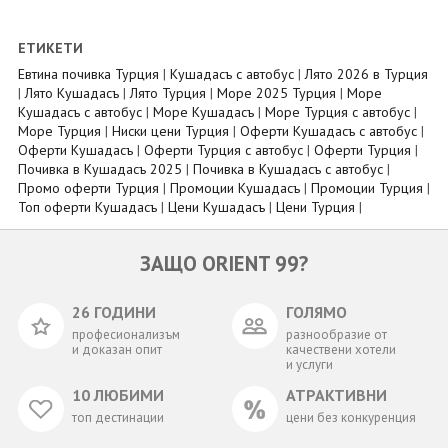
ЕТИКЕТИ
Евтина почивка Турция
|
Кушадасъ с автобус
|
Лято 2026 в Турция
|
Лято Кушадасъ
|
Лято Турция
|
Море 2025 Турция
|
Море
Кушадасъ с автобус
|
Море Кушадасъ
|
Море Турция с автобус
|
Море Турция
|
Ниски цени Турция
|
Оферти Кушадасъ с автобус
|
Оферти Кушадасъ
|
Оферти Турция с автобус
|
Оферти Турция
|
Почивка в Кушадасъ 2025
|
Почивка в Кушадасъ с автобус
|
Промо оферти Турция
|
Промоции Кушадасъ
|
Промоции Турция
|
Топ оферти Кушадасъ
|
Цени Кушадасъ
|
Цени Турция
|
ЗАЩО ORIENT 99?
26 ГОДИНИ
ГОЛЯМО
професионализъм
разнообразие от
и доказан опит
качествени хотели
и услуги
10 ЛЮБИМИ
АТРАКТИВНИ
топ дестинации
цени без конкуренция