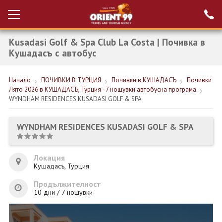
Kusadasi Golf & Spa Club La Costa | Почивка в
Проверка на
Вход за агенти
резервация
Кушадасъ с автобус
РАННИ ЗАПИСВАНИЯ ТУРЦИЯ
Начало
ПОЧИВКИ В ТУРЦИЯ
Почивки в КУШАДАСЪ
Почивки
Лято 2026 в КУШАДАСЪ, Турция - 7 нощувки автобусна програма
НОВА ГОДИНА ТУРЦИЯ
WYNDHAM RESIDENCES KUSADASI GOLF & SPA
НОВА ГОДИНА
WYNDHAM RESIDENCES KUSADASI GOLF & SPA
ПОЧИВКИ
КРУИЗИ
Локация
Кушадасъ, Турция
ЕКЗОТИКА
Продължителност
10 дни / 7 нощувки
ЕКСКУРЗИИ