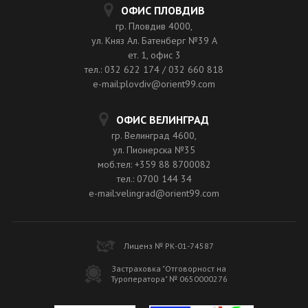
ОФИС ПЛОВДИВ
гр. Пловдив 4000,
ул. Княз Ал. Батенберг №39 A
ет. 1, офис 3
тел.: 032 622 174 / 032 660 818
e-mail:plovdiv@orient99.com
ОФИС ВЕЛИНГРАД
гр. Велинград 4600,
ул. Пионерска №35
моб.тел: +359 88 8700082
тел.: 0700 144 34
e-mail:velingrad@orient99.com
Лиценз № РК-01-74587
Застраховка "Отговорност на
Туроператора" № 0650000276