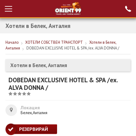
Хотели в Белек, Анталия
Проверка на
Вход за агенти
резервация
Начало
ХОТЕЛИ СОБСТВЕН ТРАНСПОРТ
Хотели в Белек,
РАННИ ЗАПИСВАНИЯ ТУРЦИЯ
Анталия
DOBEDAN EXCLUSIVE HOTEL & SPA /ex. ALVA DONNA /
НОВА ГОДИНА ТУРЦИЯ
Хотели в Белек, Анталия
НОВА ГОДИНА
DOBEDAN EXCLUSIVE HOTEL & SPA /ex.
ПОЧИВКИ
ALVA DONNA /
КРУИЗИ
ЕКЗОТИКА
Локация
Белек,Анталия
ЕКСКУРЗИИ
РЕЗЕРВИРАЙ