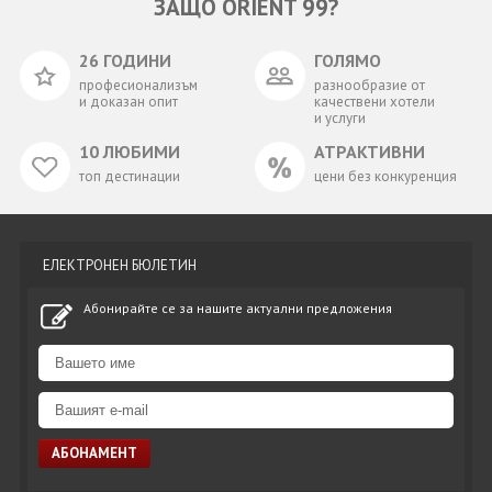
ЗАЩО ORIENT 99?
26 ГОДИНИ
ГОЛЯМО
професионализъм
разнообразие от
и доказан опит
качествени хотели
и услуги
10 ЛЮБИМИ
АТРАКТИВНИ
топ дестинации
цени без конкуренция
ЕЛЕКТРОНЕН БЮЛЕТИН
Абонирайте се за нашите актуални предложения