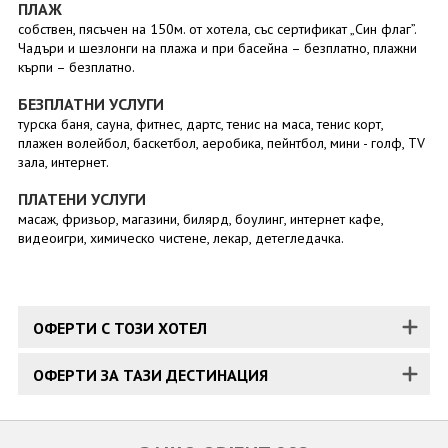
ПЛАЖ
собствен, пясъчен на 150м. от хотела, със сертификат „Син флаг”.
Чадъри и шезлонги на плажа и при басейна – безплатно, плажни
кърпи – безплатно.
БЕЗПЛАТНИ УСЛУГИ
турска баня, сауна, фитнес, дартс, тенис на маса, тенис корт,
плажен волейбол, баскетбол, аеробика, пейнтбол, мини - голф, TV
зала, интернет.
ПЛАТЕНИ УСЛУГИ
масаж, фризьор, магазини, билярд, боулинг, интернет кафе,
видеоигри, химическо чистене, лекар, детегледачка.
ОФЕРТИ С ТОЗИ ХОТЕЛ
ОФЕРТИ ЗА ТАЗИ ДЕСТИНАЦИЯ