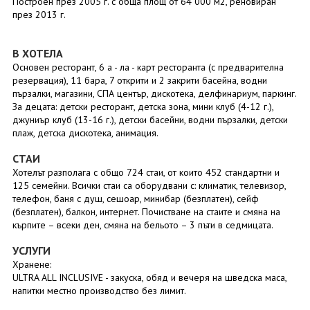
Построен през 2005 г. с обща площ от 64 000 м2, реновиран
през 2013 г.
В ХОТЕЛА
Основен ресторант, 6 а - ла - карт ресторанта (с предварителна
резервация), 11 бара, 7 открити и 2 закрити басейна, водни
пързалки, магазини, СПА център, дискотека, делфинариум, паркинг.
За децата: детски ресторант, детска зона, мини клуб (4-12 г.),
джуниър клуб (13-16 г.), детски басейни, водни пързалки, детски
плаж, детска дискотека, анимация.
СТАИ
Хотелът разполага с общо 724 стаи, от които 452 стандартни и
125 семейни. Всички стаи са оборудвани с: климатик, телевизор,
телефон, баня с душ, сешоар, минибар (безплатен), сейф
(безплатен), балкон, интернет. Почистване на стаите и смяна на
кърпите – всеки ден, смяна на бельото – 3 пъти в седмицата.
УСЛУГИ
Хранене:
ULTRA ALL INCLUSIVE - закуска, обяд и вечеря на шведска маса,
напитки местно производство без лимит.