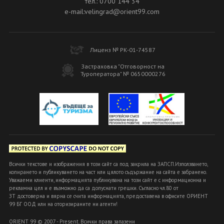
тел.: 0700 144 34
e-mail:velingrad@orient99.com
Лиценз № РК-01-74587
Застраховка "Отговорност на
Туроператора" № 0650000276
Всички текстове и изображения в този сайт са под закрила на ЗАПСП.Използването,
копирането и публикуването на част или цялото съдържание на сайта е забранено.
Уважаеми клиенти, информацията публикувана на този сайт е с информационна и
рекламна цел и е възможно да са допуснати грешки. Съгласно чл.80 от
ЗТ достоверна и вярна се счита информацията, предоставена в офисите ОРИЕНТ
99 БГ ООД или на оторизираните ни агенти!
ORIENT 99 © 2007 - Present. Всички права запазени