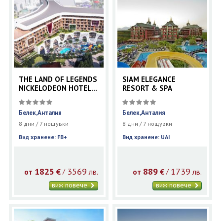
THE LAND OF LEGENDS
SIAM ELEGANCE
NICKELODEON HOTEL
RESORT & SPA
5* BELEK
Белек,Анталия
Белек,Анталия
8 дни / 7 нощувки
8 дни / 7 нощувки
Вид хранене: FB+
Вид хранене: UAI
1825
3569
889
1739
€
лв.
€
лв.
/
/
от
от
виж повече
виж повече