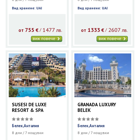
Вид хранене: UAI
Вид хранене: UAI
755
1477
1333
2607
€
лв.
€
лв.
/
/
от
от
виж повече
виж повече
SUSESI DE LUXE
GRANADA LUXURY
RESORT & SPA
BELEK
Белек,Анталия
Белек,Анталия
8 дни / 7 нощувки
8 дни / 7 нощувки