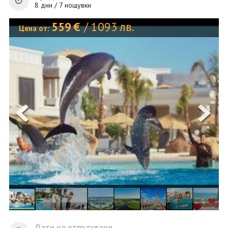
ОЩЕ
8 дни / 7 нощувки
ЗА НАС
КОНТАКТИ
559
€
/
1093
лв.
Цена от:
ФИРМЕНИ ДОКУМЕНТИ
0700 144 34
Запитване
ПОСЛЕДВАЙТЕ НИ
Дати на отпътуване