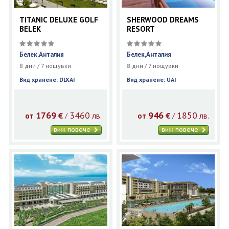
TITANIC DELUXE GOLF
SHERWOOD DREAMS
BELEK
RESORT
Белек,Анталия
Белек,Анталия
8 дни / 7 нощувки
8 дни / 7 нощувки
Вид хранене: DLXAI
Вид хранене: UAI
1769
3460
946
1850
€
лв.
€
лв.
/
/
от
от
виж повече
виж повече