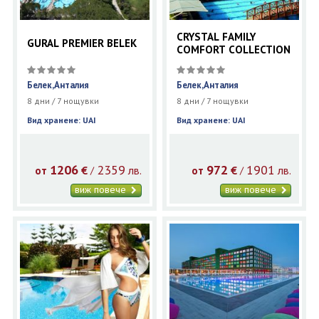
CRYSTAL FAMILY
GURAL PREMIER BELEK
COMFORT COLLECTION
Белек,Анталия
Белек,Анталия
8 дни / 7 нощувки
8 дни / 7 нощувки
Вид хранене: UAI
Вид хранене: UAI
1206
2359
972
1901
€
лв.
€
лв.
/
/
от
от
виж повече
виж повече