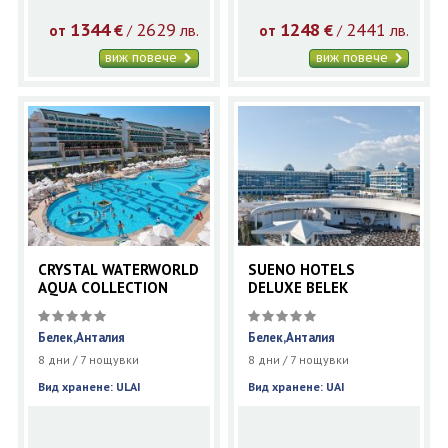
1344
2629
1248
2441
€
лв.
€
лв.
/
/
от
от
виж повече
виж повече
CRYSTAL WATERWORLD
SUENO HOTELS
AQUA COLLECTION
DELUXE BELEK
Белек,Анталия
Белек,Анталия
8 дни / 7 нощувки
8 дни / 7 нощувки
Вид хранене: ULAI
Вид хранене: UAI