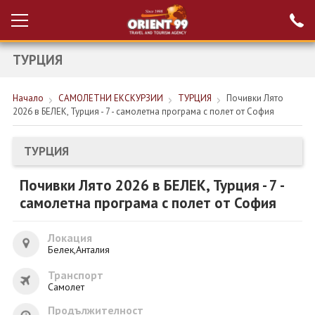
ТУРЦИЯ
Проверка на
Вход за агенти
резервация
Начало
САМОЛЕТНИ ЕКСКУРЗИИ
ТУРЦИЯ
Почивки Лято
РАННИ ЗАПИСВАНИЯ ТУРЦИЯ
2026 в БЕЛЕК, Турция - 7 - самолетна програма с полет от София
НОВА ГОДИНА ТУРЦИЯ
ТУРЦИЯ
НОВА ГОДИНА
Почивки Лято 2026 в БЕЛЕК, Турция - 7 -
ПОЧИВКИ
самолетна програма с полет от София
КРУИЗИ
Локация
ЕКЗОТИКА
Белек,Анталия
Транспорт
ЕКСКУРЗИИ
Самолет
Продължителност