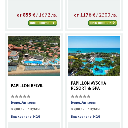
855
1672
1176
2300
€
лв.
€
лв.
/
/
от
от
виж повече
виж повече
PAPILLON AYSCHA
PAPILLON BELVIL
RESORT & SPA
Белек,Анталия
Белек,Анталия
8 дни / 7 нощувки
8 дни / 7 нощувки
Вид хранене: HCAI
Вид хранене: HCAI