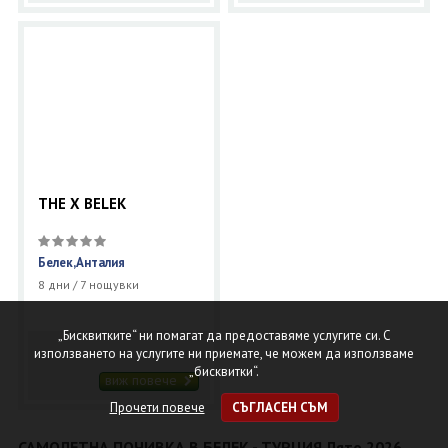
THE X BELEK
Белек,Анталия
8 дни / 7 нощувки
„Бисквитките“ ни помагат да предоставяме услугите си. С
използването на услугите ни приемате, че можем да използваме
„бисквитки“.
виж повече
Прочети повече
СЪГЛАСЕН СЪМ
САМОЛЕТНА ПОЧИВКА В БЕЛЕК - ТУРЦИЯ Лято 2026