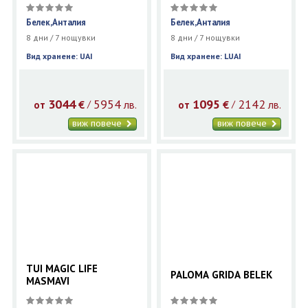
RESORT)
Белек,Анталия
Белек,Анталия
8 дни / 7 нощувки
8 дни / 7 нощувки
Вид хранене: UAI
Вид хранене: LUAI
3044
5954
1095
2142
€
лв.
€
лв.
/
/
от
от
виж повече
виж повече
TUI MAGIC LIFE
PALOMA GRIDA BELEK
MASMAVI