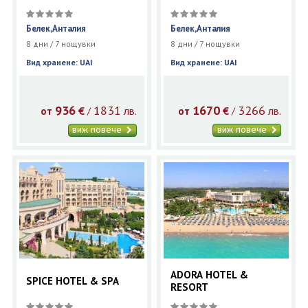
Белек,Анталия
Белек,Анталия
8 дни / 7 нощувки
8 дни / 7 нощувки
Вид хранене: UAI
Вид хранене: UAI
936
1831
1670
3266
€
лв.
€
лв.
/
/
от
от
виж повече
виж повече
ADORA HOTEL &
SPICE HOTEL & SPA
RESORT