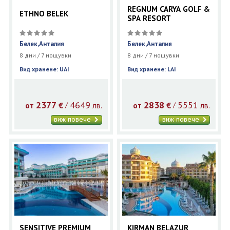
REGNUM CARYA GOLF &
ETHNO BELEK
SPA RESORT
Белек,Анталия
Белек,Анталия
8 дни / 7 нощувки
8 дни / 7 нощувки
Вид хранене: UAI
Вид хранене: LAI
2377
4649
2838
5551
€
лв.
€
лв.
/
/
от
от
виж повече
виж повече
SENSITIVE PREMIUM
KIRMAN BELAZUR