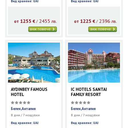
Вид хранене: UAI
Вид хранене: UAI
1255
2455
1225
2396
€
лв.
€
лв.
/
/
от
от
виж повече
виж повече
AYDINBEY FAMOUS
IC HOTELS SANTAI
HOTEL
FAMILY RESORT
Белек,Анталия
Белек,Анталия
8 дни / 7 нощувки
8 дни / 7 нощувки
Вид хранене: UAI
Вид хранене: UAI