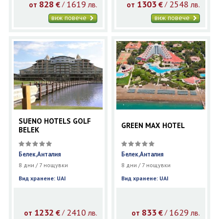
828
1619
1303
2548
€
лв.
€
лв.
/
/
от
от
виж повече
виж повече
SUENO HOTELS GOLF
GREEN MAX HOTEL
BELEK
Белек,Анталия
Белек,Анталия
8 дни / 7 нощувки
8 дни / 7 нощувки
Вид хранене: UAI
Вид хранене: UAI
1232
2410
833
1629
€
лв.
€
лв.
/
/
от
от