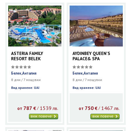
ASTERIA FAMILY
AYDINBEY QUEEN'S
RESORT BELEK
PALACE& SPA
Белек,Анталия
Белек,Анталия
8 дни / 7 нощувки
8 дни / 7 нощувки
Вид хранене: UAI
Вид хранене: UAI
787
1539
750
1467
€
лв.
€
лв.
/
/
от
от
виж повече
виж повече