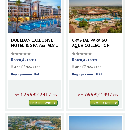
DOBEDAN EXCLUSIVE
CRYSTAL PARAISO
HOTEL & SPA /ex. ALVA
AQUA COLLECTION
DONNA /
Белек,Анталия
Белек,Анталия
8 дни / 7 нощувки
8 дни / 7 нощувки
Вид хранене: UAI
Вид хранене: ULAI
1233
2412
763
1492
€
лв.
€
лв.
/
/
от
от
виж повече
виж повече