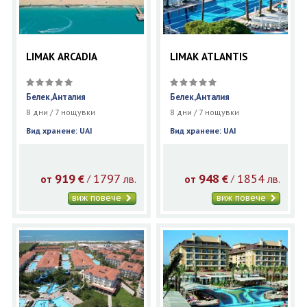
LIMAK ARCADIA
LIMAK ATLANTIS
Белек,Анталия
Белек,Анталия
8 дни / 7 нощувки
8 дни / 7 нощувки
Вид хранене: UAI
Вид хранене: UAI
919
1797
948
1854
€
лв.
€
лв.
/
/
от
от
виж повече
виж повече