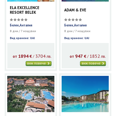
ELA EXCELLENCE
ADAM & EVE
RESORT BELEK
Белек,Анталия
Белек,Анталия
8 дни / 7 нощувки
8 дни / 7 нощувки
Вид хранене: UAI
Вид хранене: UAI
1894
3704
947
1852
€
лв.
€
лв.
/
/
от
от
виж повече
виж повече