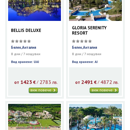
GLORIA SERENITY
BELLIS DELUXE
RESORT
Белек,Анталия
Белек,Анталия
8 дни / 7 нощувки
8 дни / 7 нощувки
Вид хранене: UAI
Вид хранене: AI
1423
2783
2491
4872
€
лв.
€
лв.
/
/
от
от
виж повече
виж повече