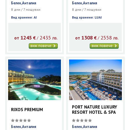
Белек,Анталия
Белек,Анталия
8 дни / 7 нощувки
8 дни / 7 нощувки
Вид хранене: AI
Вид хранене: LUAI
1245
2435
1308
2558
€
лв.
€
лв.
/
/
от
от
виж повече
виж повече
PORT NATURE LUXURY
RIXOS PREMIUM
RESORT HOTEL & SPA
Белек,Анталия
Белек,Анталия