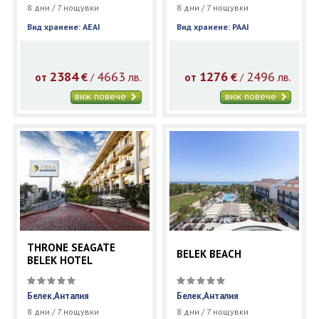
8 дни / 7 нощувки
8 дни / 7 нощувки
Вид хранене: AEAI
Вид хранене: PAAI
2384
4663
1276
2496
€
лв.
€
лв.
/
/
от
от
виж повече
виж повече
THRONE SEAGATE
BELEK BEACH
BELEK HOTEL
Белек,Анталия
Белек,Анталия
8 дни / 7 нощувки
8 дни / 7 нощувки