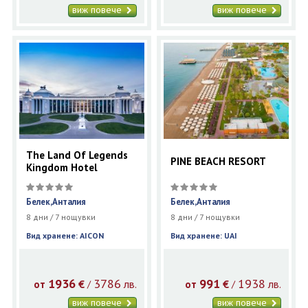
виж повече
виж повече
The Land Of Legends
PINE BEACH RESORT
Kingdom Hotel
Белек,Анталия
Белек,Анталия
8 дни / 7 нощувки
8 дни / 7 нощувки
Вид хранене: AICON
Вид хранене: UAI
1936
3786
991
1938
€
лв.
€
лв.
/
/
от
от
виж повече
виж повече