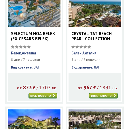
SELECTUM NOA BELEK
CRYSTAL TAT BEACH
(EX CESARS BELEK)
PEARL COLLECTION
Белек,Анталия
Белек,Анталия
8 дни / 7 нощувки
8 дни / 7 нощувки
Вид хранене: UAI
Вид хранене: UAI
873
1707
967
1891
€
лв.
€
лв.
/
/
от
от
виж повече
виж повече