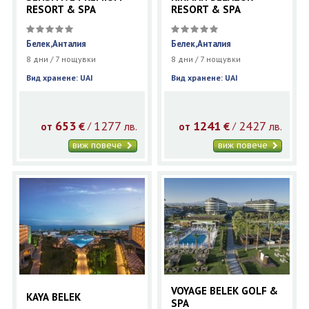
RESORT & SPA
RESORT & SPA
Белек,Анталия
Белек,Анталия
8 дни / 7 нощувки
8 дни / 7 нощувки
Вид хранене: UAI
Вид хранене: UAI
653
1277
1241
2427
€
лв.
€
лв.
/
/
от
от
виж повече
виж повече
VOYAGE BELEK GOLF &
KAYA BELEK
SPA