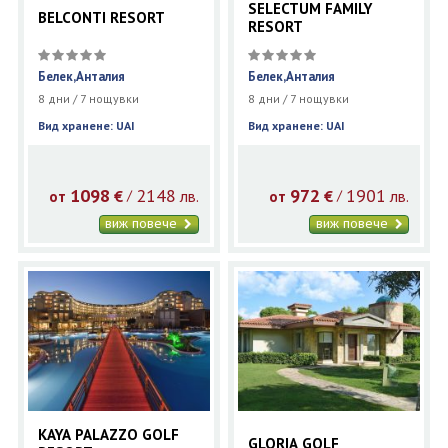
SELECTUM FAMILY
BELCONTI RESORT
RESORT
Белек,Анталия
Белек,Анталия
8 дни / 7 нощувки
8 дни / 7 нощувки
Вид хранене: UAI
Вид хранене: UAI
1098
2148
972
1901
€
лв.
€
лв.
/
/
от
от
виж повече
виж повече
KAYA PALAZZO GOLF
GLORIA GOLF