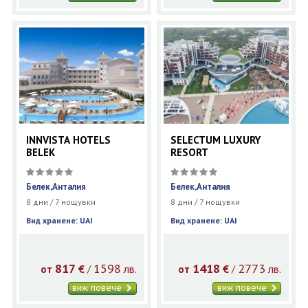
INNVISTA HOTELS
SELECTUM LUXURY
BELEK
RESORT
Белек,Анталия
Белек,Анталия
8 дни / 7 нощувки
8 дни / 7 нощувки
Вид хранене: UAI
Вид хранене: UAI
817
1598
1418
2773
€
лв.
€
лв.
/
/
от
от
виж повече
виж повече