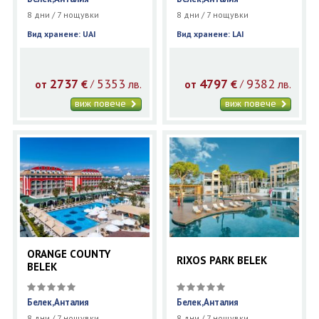
8 дни / 7 нощувки
8 дни / 7 нощувки
Вид хранене: UAI
Вид хранене: LAI
2737
5353
4797
9382
€
лв.
€
лв.
/
/
от
от
виж повече
виж повече
ORANGE COUNTY
RIXOS PARK BELEK
BELEK
Белек,Анталия
Белек,Анталия
8 дни / 7 нощувки
8 дни / 7 нощувки