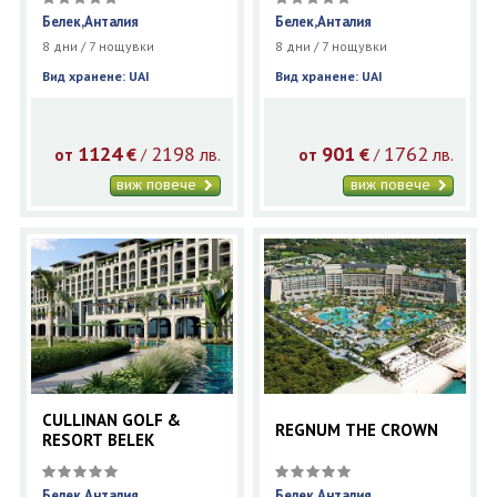
Белек,Анталия
Белек,Анталия
8 дни / 7 нощувки
8 дни / 7 нощувки
Вид хранене: UAI
Вид хранене: UAI
1124
2198
901
1762
€
лв.
€
лв.
/
/
от
от
виж повече
виж повече
CULLINAN GOLF &
REGNUM THE CROWN
RESORT BELEK
Белек,Анталия
Белек,Анталия