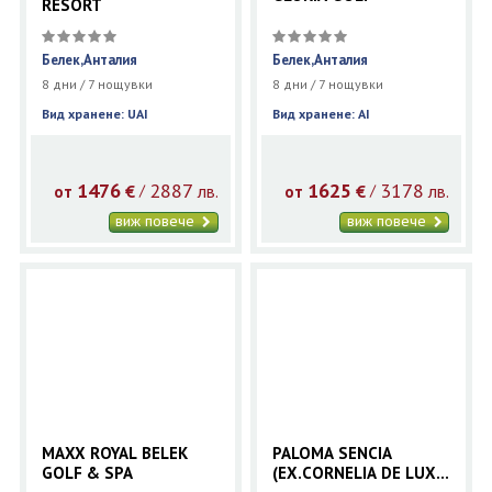
RESORT
Белек,Анталия
Белек,Анталия
8 дни / 7 нощувки
8 дни / 7 нощувки
Вид хранене: UAI
Вид хранене: AI
1476
2887
1625
3178
€
лв.
€
лв.
/
/
от
от
виж повече
виж повече
MAXX ROYAL BELEK
PALOMA SENCIA
GOLF & SPA
(EX.CORNELIA DE LUXE