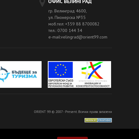
ОФИС ВЕЛИНГРАД
гр. Велинград 4600,
ул. Пионерска №35
моб.тел: +359 88 8700082
тел.: 0700 144 34
e-mail:velingrad@orient99.com
ORIENT 99 © 2007 - Present. Всички права запазени