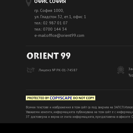
ОФИС СОФИЯ
гр. София 1000,
ул. Гладстон 32, ет.1, офис 1
тел.: 02 987 01 07
тел.: 0700 144 34
e-mail:office@orient99.com
За
Лиценз № РК-01-74587
Ту
Всички текстове и изображения в този сайт са под закрила на ЗАПСП.Изпол
Уважаеми клиенти, информацията публикувана на този сайт е с информацио
ЗТ достоверна и вярна се счита информацията, предоставена в офисите