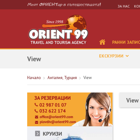
ЗА НАС
КО
РАННИ ЗАПИ
ЕКСКУРЗИИ
View
Начало
Анталия, Турция
View
View