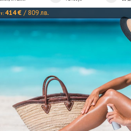
414
€
/
809
лв.
от: