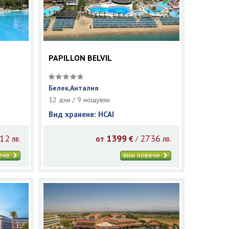
PAPILLON BELVIL
Белек,Анталия
12 дни / 9 нощувки
Вид хранене: HCAI
12
1399
2736
/
лв.
от
€
лв.
вече
виж повече