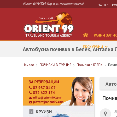
ЗА НАС
КО
РАННИ ЗАПИ
ЕКСКУРЗИИ
Автобусна почивка в Белек, Анталия 
Начало
ПОЧИВКИ В ТУРЦИЯ
Почивки в БЕЛЕК
Почив
Авто
Почив
Б