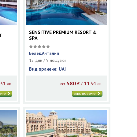
SENSITIVE PREMIUM RESORT &
T
SPA
Белек,Анталия
12 дни / 9 нощувки
Вид хранене: UAI
31
580
1134
/
лв.
от
€
лв.
вече
виж повече