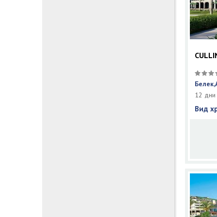
CULLI
Белек,
12 дни
Вид х