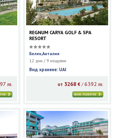
REGNUM CARYA GOLF & SPA
RESORT
Белек,Анталия
12 дни / 9 нощувки
Вид хранене: UAI
97
3268
6392
/
лв.
от
€
лв.
вече
виж повече