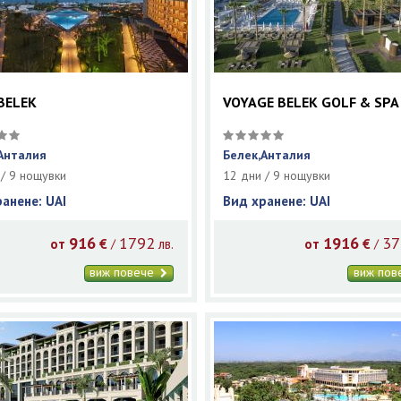
BELEK
VOYAGE BELEK GOLF & SPA
Анталия
Белек,Анталия
 / 9 нощувки
12 дни / 9 нощувки
ранене: UAI
Вид хранене: UAI
916
1792
1916
37
/
/
от
€
лв.
от
€
виж повече
виж по