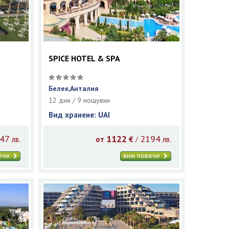
SPICE HOTEL & SPA
Белек,Анталия
12 дни / 9 нощувки
Вид хранене: UAI
47
1122
2194
/
лв.
от
€
лв.
вече
виж повече