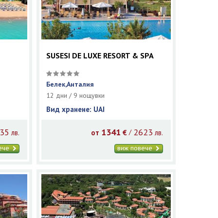
SUSESI DE LUXE RESORT & SPA
Белек,Анталия
12 дни / 9 нощувки
Вид хранене: UAI
35
1341
2623
/
лв.
от
€
лв.
вече
виж повече