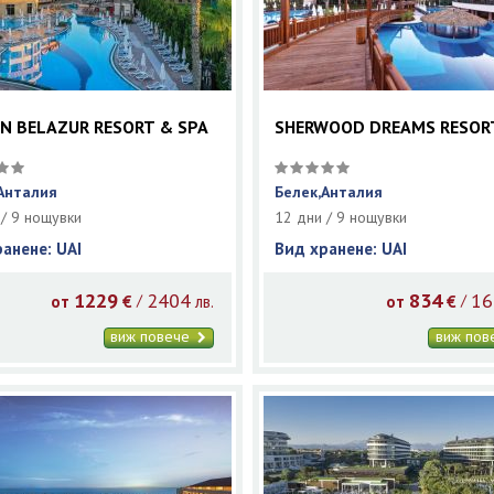
N BELAZUR RESORT & SPA
SHERWOOD DREAMS RESOR
Анталия
Белек,Анталия
 / 9 нощувки
12 дни / 9 нощувки
ранене: UAI
Вид хранене: UAI
1229
2404
834
16
/
/
от
€
лв.
от
€
виж повече
виж по