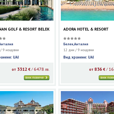
NAN GOLF & RESORT BELEK
ADORA HOTEL & RESORT
Анталия
Белек,Анталия
 / 9 нощувки
12 дни / 9 нощувки
ранене: UAI
Вид хранене: UAI
3312
6478
836
16
/
/
от
€
лв.
от
€
виж повече
виж по