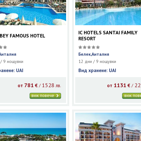
IC HOTELS SANTAI FAMILY
BEY FAMOUS HOTEL
RESORT
Анталия
Белек,Анталия
 / 9 нощувки
12 дни / 9 нощувки
ранене: UAI
Вид хранене: UAI
781
1528
1131
22
/
/
от
€
лв.
от
€
виж повече
виж по