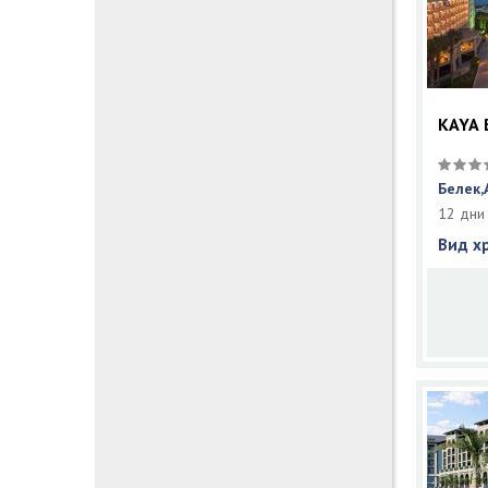
KAYA 
Белек,
12 дни
Вид х