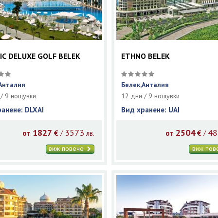
IC DELUXE GOLF BELEK
ETHNO BELEK
Анталия
Белек,Анталия
 / 9 нощувки
12 дни / 9 нощувки
ранене: DLXAI
Вид хранене: UAI
1827
3573
2504
48
/
/
от
€
лв.
от
€
виж повече
виж по