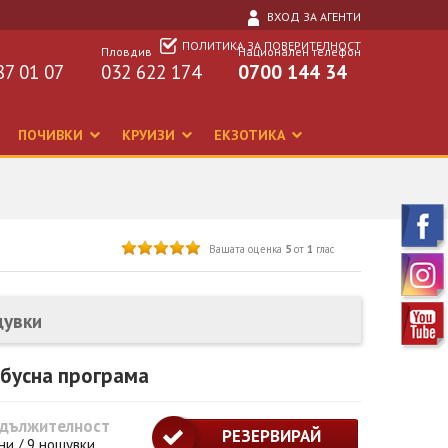
ВХОД ЗА АГЕНТИ
ПОЛИТИКА ЗА ПОВЕРИТЕЛНОСТ
Пловдив
Национален телефон
87 01 07
032 622 174
0700 144 34
ПОЧИВКИ
КРУИЗИ
ЕКЗОТИКА
Вашата оценка
5
от
1
глас
щувки
обусна програма
дължителност
РЕЗЕРВИРАЙ
ни / 9 нощувки