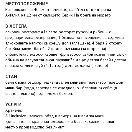
МЕСТОПОЛОЖЕНИЕ
Разположен на 40 км от летището, на 45 км от центъра на
Анталия, на 12 км от селището Серик. На брега на морето.
В ХОТЕЛА
основен ресторант a la carte ресторат (турски и рибен – с
предварителна резервация, 1 безплатно посещение за седмица,
алкохолните напитки са срещу доп.заплащане). 4 бара 2 открити
басейна закрит басейн 2 водни пързалки (за възрастни)
библиотека лекарски кабинет фризьорски салон козметичен салон
обмяна на валутаrent-a-car паркинг.За деца: детски басейн детска
площадка мини-клуб (4-12 год.) детегледачка (платено)
СТАИ
баня с вана сешоар индивидуален климатик телевизор телефон
мини-бар (вода, зарежда се ежедневно - безплатно) сейф (в
стаите - платено) под– мокет балкон.
УСЛУГИ
Хранене:
All inclusive - закуска, обяд и вечеря на шведска маса,
допълнителни хранения, алкохолни и безалкохолни напитки
местно производство без лимит.