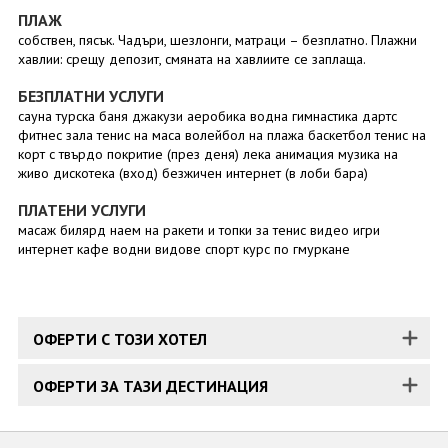
ПЛАЖ
собствен, пясък. Чадъри, шезлонги, матраци – безплатно. Плажни
хавлии: срещу депозит, смяната на хавлиите се заплаща.
БЕЗПЛАТНИ УСЛУГИ
сауна турска баня джакузи аеробика водна гимнастика дартс
фитнес зала тенис на маса волейбол на плажа баскетбол тенис на
корт с твърдо покритие (през деня) лека анимация музика на
живо дискотека (вход) безжичен интернет (в лоби бара)
ПЛАТЕНИ УСЛУГИ
масаж билярд наем на ракети и топки за тенис видео игри
интернет кафе водни видове спорт курс по гмуркане
ОФЕРТИ С ТОЗИ ХОТЕЛ
ОФЕРТИ ЗА ТАЗИ ДЕСТИНАЦИЯ