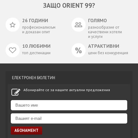
ЗАЩО ORIENT 99?
26 ГОДИНИ
ГОЛЯМО
професионализъм
разнообразие от
и доказан опит
качествени хотели
и услуги
10 ЛЮБИМИ
АТРАКТИВНИ
топ дестинации
цени без конкуренция
ЕЛЕКТРОНЕН БЮЛЕТИН
Абонирайте се за нашите актуални предложения