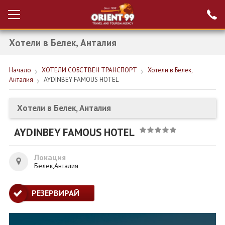
Хотели в Белек, Анталия
Проверка на
Вход за агенти
резервация
Начало
ХОТЕЛИ СОБСТВЕН ТРАНСПОРТ
Хотели в Белек,
РАННИ ЗАПИСВАНИЯ ТУРЦИЯ
Анталия
AYDINBEY FAMOUS HOTEL
НОВА ГОДИНА ТУРЦИЯ
Хотели в Белек, Анталия
НОВА ГОДИНА
AYDINBEY FAMOUS HOTEL
ПОЧИВКИ
КРУИЗИ
Локация
Белек,Анталия
ЕКЗОТИКА
РЕЗЕРВИРАЙ
ЕКСКУРЗИИ