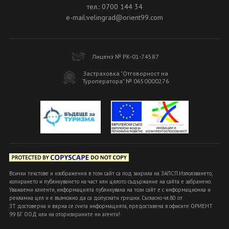
тел.: 0700 144 34
e-mail:velingrad@orient99.com
Лиценз № РК-01-74587
Застраховка "Отговорност на
Туроператора" № 0650000276
Всички текстове и изображения в този сайт са под закрила на ЗАПСП.Използването,
копирането и публикуването на част или цялото съдържание на сайта е забранено.
Уважаеми клиенти, информацията публикувана на този сайт е с информационна и
рекламна цел и е възможно да са допуснати грешки. Съгласно чл.80 от
ЗТ достоверна и вярна се счита информацията, предоставена в офисите ОРИЕНТ
99 БГ ООД или на оторизираните ни агенти!