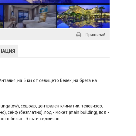
Принтирай
ИНАЦИЯ
нталия, на 5 км от селището Белек, на брега на
 bungalow), сешоар, централен климатик, телевизор,
 сейф (безплатно), под - мокет (main building), под -
ното бельо - 3 пъти седмично