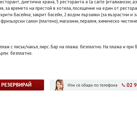
есторант, диетична храна, 5 ресторанта a la carte (италиански, аз
я, за времето на престой в хотела, посещение на един от ресторан
открити басейна, закрит басейн, 2 водни пързалки (за възрастни и 
, фризьорски салон (платено), магазини, пералня, химическо чистен
плаж с пясък/чакъл, пирс. Бар на плажа: безплатно. На плажа и при 
рпи: безплатно.
РЕЗЕРВИРАЙ