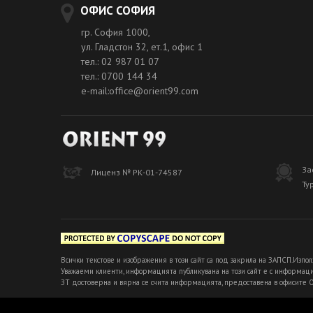
ОФИС СОФИЯ
гр. София 1000,
ул. Гладстон 32, ет.1, офис 1
тел.: 02 987 01 07
тел.: 0700 144 34
e-mail:office@orient99.com
За
Лиценз № РК-01-74587
Ту
Всички текстове и изображения в този сайт са под закрила на ЗАПСП.Изпол
Уважаеми клиенти, информацията публикувана на този сайт е с информацио
ЗТ достоверна и вярна се счита информацията, предоставена в офисите