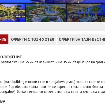
НИЕ
ОФЕРТИ С ТОЗИ ХОТЕЛ
ОФЕРТИ ЗА ТАЗИ ДЕСТ
ПОЛОЖЕНИЕ
 разположен на 35 км от летището и на 45 км от центъра на град А
на (main building и някои стаи в bungalow), душ (някои от стаите в
мини-бар (безалкохолни напитки се зареждат ежедневно, безплатно),
bungalow), балкон, ежедневно почистване на стаята, смяна на спал
ТВА