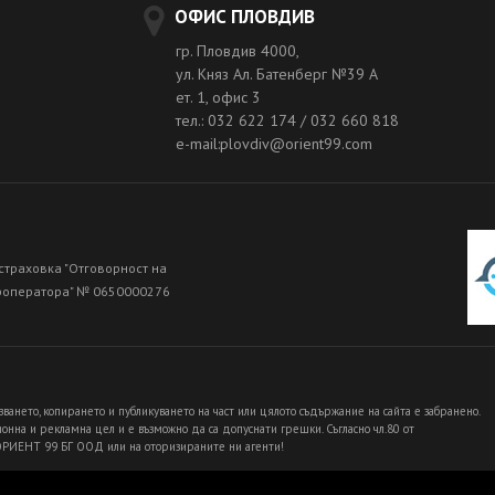
ОФИС ПЛОВДИВ
гр. Пловдив 4000,
ул. Княз Ал. Батенберг №39 A
ет. 1, офис 3
тел.: 032 622 174 / 032 660 818
e-mail:plovdiv@orient99.com
страховка "Отговорност на
роператора" № 0650000276
зването, копирането и публикуването на част или цялото съдържание на сайта е забранено.
нна и рекламна цел и е възможно да са допуснати грешки. Съгласно чл.80 от
 ОРИЕНТ 99 БГ ООД или на оторизираните ни агенти!