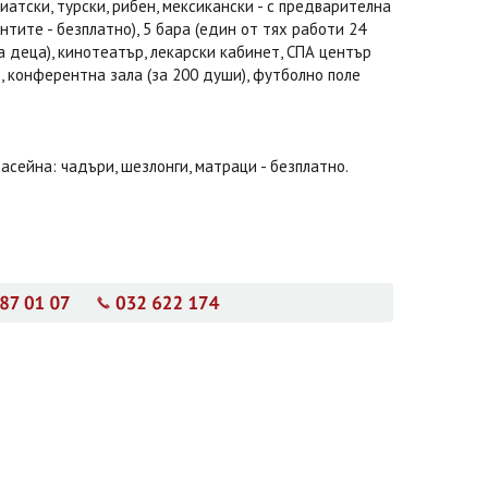
иатски, турски, рибен, мексикански - с предварителна
тите - безплатно), 5 бара (един от тях работи 24
за деца), кинотеатър, лекарски кабинет, СПА център
е, конферентна зала (за 200 души), футболно поле
басейна: чадъри, шезлонги, матраци - безплатно.