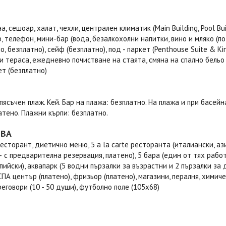
а, сешоар, халат, чехли, централен климатик (Main Building, Pool Buil
, телефон, мини-бар (вода, безалкохолни напитки, вино и мляко (п
, безплатно), сейф (безплатно), под - паркет (Penthouse Suite & King
и тераса, ежедневно почистване на стаята, смяна на спално бельо - 
ет (безплатно)
пясъчен плаж. Кей. Бар на плажа: безплатно. На плажа и при басейн
атено. Плажни кърпи: безплатно.
ТВА
есторант, диетично меню, 5 a la carte ресторанта (италиански, аз
 с предварителна резервация, платено), 5 бара (един от тях работ
пийски), аквапарк (5 водни пързалки за възрастни и 2 пързалки за 
СПА център (платено), фризьор (платено), магазини, пералня, химич
реговори (10 - 50 души), футболно поле (105x68)