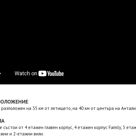
ПОЛОЖЕНИЕ
 разположен на 35 км от летището, на 40 км от центъра на Анталия
ЛА
е състои от 4 етажен главен корпус, 4 етажен корпус Family, 3 ет
жни и 2-етажни вили.