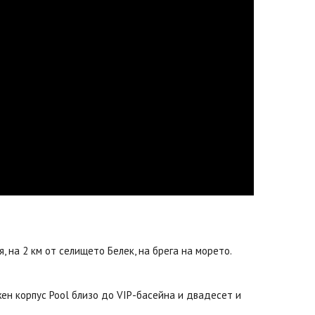
, на 2 км от селището Белек, на брега на морето.
ажен корпус Pool близо до VIP-басейна и двадесет и