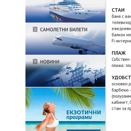
СТАИ
баня с ван
телевизор
ежедневно
балкон ил
Fi интерн
ПЛАЖ
Собствен 
плажа: пл
УДОБС
основен р
барбекю –
(полуолим
кабинет, 
стаи за п