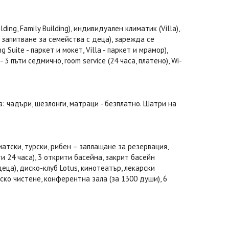
ding, Family Building), индивидуален климатик (Villa),
о запитване за семейства с деца), зарежда се
 Suite - паркет и мокет, Villa - паркет и мрамор),
3 пъти седмично, room service (24 часа, платено), Wi-
а: чадъри, шезлонги, матраци - безплатно. Шатри на
иатски, турски, рибен – заплащане за резервация,
и 24 часа), 3 открити басейна, закрит басейн
деца), диско-клуб Lotus, кинотеатър, лекарски
еско чистене, конферентна зала (за 1300 души), 6