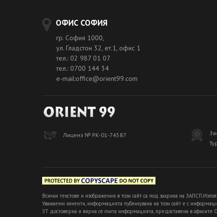
ОФИС СОФИЯ
гр. София 1000,
ул. Гладстон 32, ет.1, офис 1
тел.: 02 987 01 07
тел.: 0700 144 34
e-mail:office@orient99.com
За
Лиценз № РК-01-74587
Ту
Всички текстове и изображения в този сайт са под закрила на ЗАПСП.Изпол
Уважаеми клиенти, информацията публикувана на този сайт е с информацио
ЗТ достоверна и вярна се счита информацията, предоставена в офисите