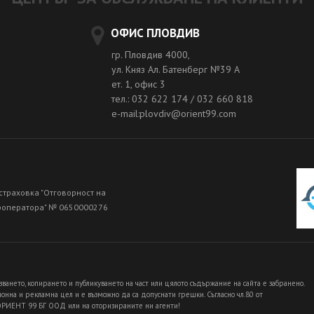
ОФИС ПЛОВДИВ
гр. Пловдив 4000,
ул. Княз Ал. Батенберг №39 A
ет. 1, офис 3
тел.: 032 622 174 / 032 660 818
e-mail:plovdiv@orient99.com
страховка "Отговорност на
роператора" № 0650000276
зването, копирането и публикуването на част или цялото съдържание на сайта е забранено.
нна и рекламна цел и е възможно да са допуснати грешки. Съгласно чл.80 от
 ОРИЕНТ 99 БГ ООД или на оторизираните ни агенти!