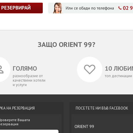
РЕЗЕРВИРАЙ
ЗАЩО ORIENT 99?
ГОЛЯМО
10 ЛЮБИ
разнообразие от
топ дестинации
качествени хотели
и услуги
РКА НА РЕЗЕРВАЦИЯ
ПОСЕТЕТЕ НИ ВЪВ FACEBOOK
Проверете Вашата
резервация
ORIENT 99