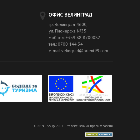
ОФИС ВЕЛИНГРАД
гр. Велинград 4600,
ул. Пионерска №35
моб.тел: +359 88 8700082
тел.: 0700 144 34
e-mail:velingrad@orient99.com
ORIENT 99 © 2007 - Present. Всички права запазени