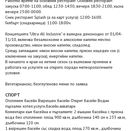
Работно време на основния ресторант: Основен ресторант:
закуска 07:00-11:00, обяд 12:30-14:30, вечеря 18:30-21:00, късна
вечеря 23:00-00:00.
Снек ресторант Splash (а ла карт услуга): 12:00-16:00.
Гилбърт (сладкарница): 11:00-18:00ч.
Концепцията "Ultra All Inclusive" е валидна денонощно от 01/04-
31/10, включва безалкохолни и алкохолни напитки местно
производство, някои вносни напитки, сладолед.
Срещу заплащане: някои вносни напитки, прясно изцеден сок (с
изключение на закуска), енергийни напитки.
В началото и края на летния сезон са възможни промени в
работата на услугите на открито поради метеорологичните
условия.
Вегетарианско, безглутеново меню по заявка.
СПОРТ
Отопляем басейн Вътрешен басейн Открит басейн Водни
пързалки хотел.услуги.басейн.аквапарк
Коментари към басейна и пързалките: 2 външни басейна с прясна
вода без отопление: площ 900 кв.м, дълбочина 140 см и 233 кв.м,
дълбочина 120 см.
1 вътрешен басейн със сладка вода, площ 270 кв.м., дълбочина