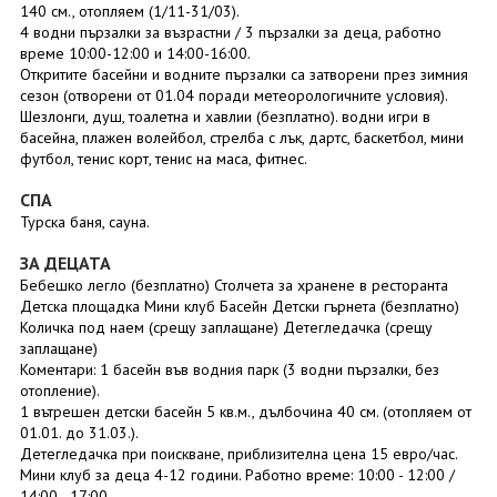
140 см., отопляем (1/11-31/03).
4 водни пързалки за възрастни / 3 пързалки за деца, работно
време 10:00-12:00 и 14:00-16:00.
Откритите басейни и водните пързалки са затворени през зимния
сезон (отворени от 01.04 поради метеорологичните условия).
Шезлонги, душ, тоалетна и хавлии (безплатно). водни игри в
басейна, плажен волейбол, стрелба с лък, дартс, баскетбол, мини
футбол, тенис корт, тенис на маса, фитнес.
СПА
Турска баня, сауна.
ЗА ДЕЦАТА
Бебешко легло (безплатно) Столчета за хранене в ресторанта
Детска площадка Мини клуб Басейн Детски гърнета (безплатно)
Количка под наем (срещу заплащане) Детегледачка (срещу
заплащане)
Коментари: 1 басейн във водния парк (3 водни пързалки, без
отопление).
1 вътрешен детски басейн 5 кв.м., дълбочина 40 см. (отопляем от
01.01. до 31.03.).
Детегледачка при поискване, приблизителна цена 15 евро/час.
Мини клуб за деца 4-12 години. Работно време: 10:00 - 12:00 /
14:00 - 17:00.