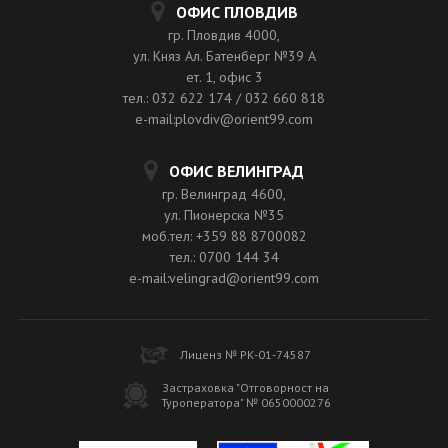
ОФИС ПЛОВДИВ
гр. Пловдив 4000,
ул. Княз Ал. Батенберг №39 A
ет. 1, офис 3
тел.: 032 622 174 / 032 660 818
e-mail:plovdiv@orient99.com
ОФИС ВЕЛИНГРАД
гр. Велинград 4600,
ул. Пионерска №35
моб.тел: +359 88 8700082
тел.: 0700 144 34
e-mail:velingrad@orient99.com
Лиценз № РК-01-74587
Застраховка "Отговорност на
Туроператора" № 0650000276