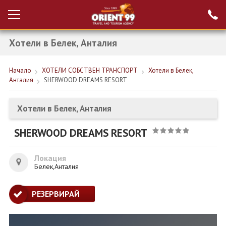
Хотели в Белек, Анталия
Проверка на
Вход за агенти
резервация
Начало
ХОТЕЛИ СОБСТВЕН ТРАНСПОРТ
Хотели в Белек,
РАННИ ЗАПИСВАНИЯ ТУРЦИЯ
Анталия
SHERWOOD DREAMS RESORT
НОВА ГОДИНА ТУРЦИЯ
Хотели в Белек, Анталия
НОВА ГОДИНА
SHERWOOD DREAMS RESORT
ПОЧИВКИ
КРУИЗИ
Локация
Белек,Анталия
ЕКЗОТИКА
РЕЗЕРВИРАЙ
ЕКСКУРЗИИ