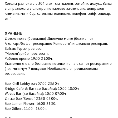
Хотелът разполага с 304 стаи - стандартни, семейни, делукс. Всяка
стая разполага с електронно картово заключване, централен
климатик, мини бар, сателитна телевизия, телефон, сейф, сешоар,
wi-fi.
ХРАНЕНЕ
Детско меню (безплатно) Диетично меню (безплатно)
А ла карт/бюфет ресторанти: "Pomodoro": италиански ресторант.
Safran: Турски ресторант.
"Морски": рибен ресторант.
Работно време 19:00-21:00ч.
Възможно е едно безплатно посещение на един от ресторантите
(при минимум 7 нощувки). Необходима е предварителна
резервация.
Бар: Chill Lobby bar: 07:00-23:30ч.
Bridge Cafe & Bar (до басейна): 10:00-18:00ч.
Waves Bar (до басейна): 10:00-07:00ч.
Диско бар "Sense": 23:30-02:00ч.
Бар Lemon Flower: 16:00-23:30.
Бар Gilbert 11:00 - 18:00ч.