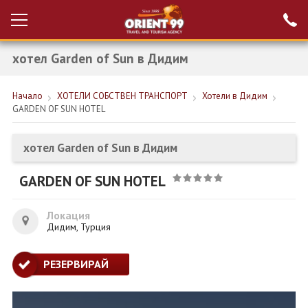
хотел Garden of Sun в Дидим
Проверка на
Вход за агенти
резервация
Начало
ХОТЕЛИ СОБСТВЕН ТРАНСПОРТ
Хотели в Дидим
РАННИ ЗАПИСВАНИЯ ТУРЦИЯ
GARDEN OF SUN HOTEL
НОВА ГОДИНА ТУРЦИЯ
хотел Garden of Sun в Дидим
НОВА ГОДИНА
GARDEN OF SUN HOTEL
ПОЧИВКИ
КРУИЗИ
Локация
Дидим, Турция
ЕКЗОТИКА
РЕЗЕРВИРАЙ
ЕКСКУРЗИИ