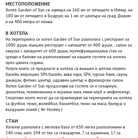
МЕСТОПОЛОЖЕНИЕ
Хотел Garden of Sun се намира на 160 км от летището в Измир, на
100 км от летището в Бодрум, на 1 км от центъра на град Дидим
и на 400 метра от плажа.
В ХОТЕЛА
На територията си хотел Garden of Sun разполага с ресторант за
1000 души, външен ресторант с капацитет от 400 души, , салон за
закуска с капацитет от 600 души, мултифункционална стая за
срещи и балове на разположение на нашите гостите на хотела
през цялата година.
Услуги които се предлагат в хотела са външен и детски плувен
басейн, вътрешен SPA басейн, аква парк, SPA, турска баня, сауна,
джакузи, фитнес център, здравен център и фризиорски салон.
Хотел Garden of Sun предоставя на гостите си и солариум,
дискотека, телевизионна и игрална зала, мини клуб и амфитеатър.
Спортове които могат да се практикуват на територията на хотела
са футбол, тенис, волейбол, баскетбол, тенис на маса, билярд и
въздушен хокей ( Air Hockey )
СТАИ
Хотелът разполага с леглова база от 650 легла разположени в
240 стаи, като 194 от тях са стандартни, 7 са единични, 17 са