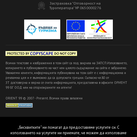
Застраховка "Отговорност на
Туроператора" № 0650000276
Всички текстове и изображения в този сайт са под закрила на ЗАПСП.Използването,
копирането и публикуването на част или цялото съдържание на сайта е забранено.
Уважаеми клиенти, информацията публикувана на този сайт е с информационна и
рекламна цел и е възможно да са допуснати грешки. Съгласно чл.80 от
ЗТ достоверна и вярна се счита информацията, предоставена в офисите ОРИЕНТ
99 БГ ООД или на оторизираните ни агенти!
ORIENT 99 © 2007 - Present. Всички права запазени
„Бисквитките“ ни помагат да предоставяме услугите си. С
използването на услугите ни приемате, че можем да използваме