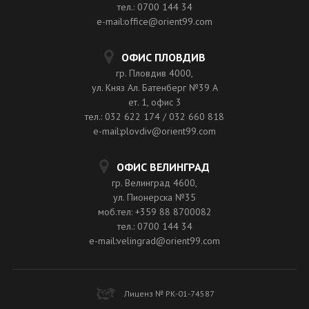
тел.: 0700 144 34
e-mail:office@orient99.com
ОФИС ПЛОВДИВ
гр. Пловдив 4000,
ул. Княз Ал. Батенберг №39 A
ет. 1, офис 3
тел.: 032 622 174 / 032 660 818
e-mail:plovdiv@orient99.com
ОФИС ВЕЛИНГРАД
гр. Велинград 4600,
ул. Пионерска №35
моб.тел: +359 88 8700082
тел.: 0700 144 34
e-mail:velingrad@orient99.com
Лиценз № РК-01-74587