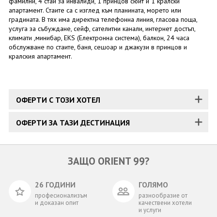
фамилни, 4 стаи за инвалиди, 1 принцов сюит и 1 кралски
апартамент. Стаите са с изглед към планината, морето или
градината. В тях има директна телефонна линия, гласова поща,
услуга за събуждане, сейф, сателитни канали, интернет достъп,
климати ,минибар, EKS (Електронна система), балкон, 24 часа
обслужване по стаите, баня, сешоар и джакузи в принцов и
кралския апартамент.
ОФЕРТИ С ТОЗИ ХОТЕЛ
ОФЕРТИ ЗА ТАЗИ ДЕСТИНАЦИЯ
ЗАЩО ORIENT 99?
26 ГОДИНИ
ГОЛЯМО
професионализъм
разнообразие от
и доказан опит
качествени хотели
и услуги