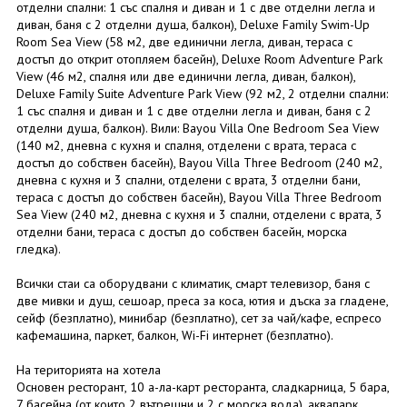
отделни спални: 1 със спалня и диван и 1 с две отделни легла и
диван, баня с 2 отделни душа, балкон), Deluxe Family Swim-Up
Room Sea View (58 м2, две единични легла, диван, тераса с
достъп до открит отопляем басейн), Deluxe Room Adventure Park
View (46 м2, спалня или две единични легла, диван, балкон),
Deluxe Family Suite Adventure Park View (92 м2, 2 отделни спални:
1 със спалня и диван и 1 с две отделни легла и диван, баня с 2
отделни душа, балкон). Вили: Bayou Villa One Bedroom Sea View
(140 м2, дневна с кухня и спалня, отделени с врата, тераса с
достъп до собствен басейн), Bayou Villa Three Bedroom (240 м2,
дневна с кухня и 3 спални, отделени с врата, 3 отделни бани,
тераса с достъп до собствен басейн), Bayou Villa Three Bedroom
Sea View (240 м2, дневна с кухня и 3 спални, отделени с врата, 3
отделни бани, тераса с достъп до собствен басейн, морска
гледка).
Всички стаи са оборудвани с климатик, смарт телевизор, баня с
две мивки и душ, сешоар, преса за коса, ютия и дъска за гладене,
сейф (безплатно), минибар (безплатно), сет за чай/кафе, еспресо
кафемашина, паркет, балкон, Wi-Fi интернет (безплатно).
На територията на хотела
Основен ресторант, 10 а-ла-карт ресторанта, сладкарница, 5 бара,
7 басейна (от които 2 вътрешни и 2 с морска вода), аквапарк,