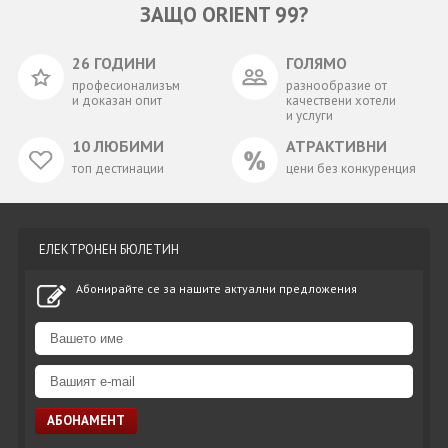
ЗАЩО ORIENT 99?
26 ГОДИНИ
ГОЛЯМО
професионализъм
разнообразие от
и доказан опит
качествени хотели
и услуги
10 ЛЮБИМИ
АТРАКТИВНИ
топ дестинации
цени без конкуренция
ЕЛЕКТРОНЕН БЮЛЕТИН
Абонирайте се за нашите актуални предложения