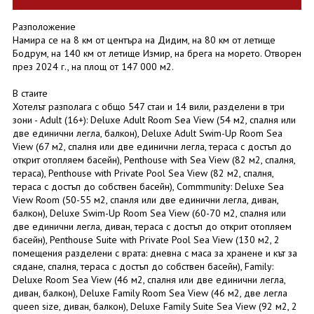
Разположение
Намира се на 8 км от центъра на Дидим, на 80 км от летище
Бодрум, на 140 км от летище Измир, на брега на морето. Отворен
през 2024 г., на площ от 147 000 м2.
В стаите
Хотелът разполага с общо 547 стаи и 14 вили, разделени в три
зони - Adult (16+): Deluxe Adult Room Sea View (54 м2, спалня или
две единични легла, балкон), Deluxe Adult Swim-Up Room Sea
View (67 м2, спалня или две единични легла, тераса с достъп до
открит отопляем басейн), Penthouse with Sea View (82 м2, спалня,
тераса), Penthouse with Private Pool Sea View (82 м2, спалня,
тераса с достъп до собствен басейн), Commmunity: Deluxe Sea
View Room (50-55 м2, спанля или две единични легла, диван,
балкон), Deluxe Swim-Up Room Sea View (60-70 м2, спалня или
две единични легла, диван, тераса с достъп до открит отопляем
басейн), Penthouse Suite with Private Pool Sea View (130 м2, 2
помещения разделени с врата: дневна с маса за хранене и кът за
сядане, спалня, тераса с достъп до собствен басейн), Family:
Deluxe Room Sea View (46 м2, спалня или две единични легла,
диван, балкон), Deluxe Family Room Sea View (46 м2, две легла
queen size, диван, балкон), Deluxe Family Suite Sea View (92 м2, 2