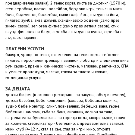
предварителна заявка), 2 тенис корта, писта за джогинг (1570 м),
степ аеробика, плажен волейбол, бордови игри, тенис на маса,
боча, бадминтон, баскетбол, мини голф, йога, въздушна йога,
пилатес, зумба, аква джъмп, скандинавско ходене (само през
зимен сезон), senioren фитнес (само през летния сезон), стик
паунд фит, скок на батут, стрелба с въздушна пушка, стрелба с
лък, шах, паркинг.
ПЛАТЕНИ УСЛУГИ
билярд, уроци по тенис, осветление на тенис корта, reformer
пилатес, персонален треньор, павилион, лобстър и специални вина,
рум сървис, пране и химическо чистене, магазини, рент-а-кар, СПА
и уелнес процедури, масажи, грижа за тялото и кожата,
медицински услуги.
ЗА ДЕЦАТА
детски бюфет (в основен ресторант - за закуска, обяд и вечеря),
детски басейни, бебе концепция (кошара, бебешка количка,
аудио бебе монитор, слинг, повивалник, бебешка вана, гърне,
бебешки шампоан, гъба за баня, лигавник, лосион за тяло,
нагревател за бутилки, кана за гореща вода, мокри кърпи, столче
за хранене, стерилизатор - безплатно, с предварителна заявка),
мини клуб (4-12 г., стая за сън, стая за игри, кино, открита
площадка за игра, 2 люлки, мини футболно поле, PlayStation,