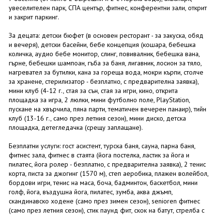
увеселителен парк, СПА център, фитнес, конферентни зали, открит
и закрит паркинг.
За децата: детски бюфет (в основен ресторант - за закуска, обяд
и вечеря), детски басейни, бебе концепция (кошара, бебешка
количка, аудио бебе монитор, слинг, повивалник, бебешка вана,
гърне, бебешки шампоан, гъба за баня, лигавник, лосион за тяло,
нагревател за бутилки, кана за гореща вода, мокри кърпи, столче
за хранене, стерилизатор - безплатно, с предварителна заявка),
мини клуб (4-12 г., стая за сън, стая за игри, кино, открита
площадка за игра, 2 люлки, мини футболно поле, PlayStation,
пускане на хвърчила, пяна парти, тематичен вечерен панаир), тийн
клуб (13-16 г., само през летния сезон), мини диско, детска
площадка, детегледачка (срещу заплащане).
Безплатни услуги: гост асистент, турска баня, сауна, парна баня,
фитнес зала, фитнес в стаята (йога постелка, ластик за йога и
пилатес, йога ролер - безплатно, с предварителна заявка), 2 тенис
корта, писта за джогинг (1570 м), степ аеробика, плажен волейбол,
бордови игри, тенис на маса, боча, бадминтон, баскетбол, мини
голф, йога, въздушна йога, пилатес, зумба, аква джъмп,
скандинавско ходене (само през зимен сезон), senioren фитнес
(само през летния сезон), стик паунд фит, скок на батут, стрелба с