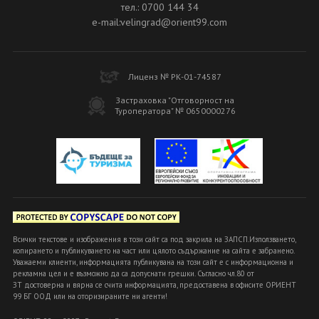
тел.: 0700 144 34
e-mail:velingrad@orient99.com
Лиценз № РК-01-74587
Застраховка "Отговорност на
Туроператора" № 0650000276
Всички текстове и изображения в този сайт са под закрила на ЗАПСП.Използването,
копирането и публикуването на част или цялото съдържание на сайта е забранено.
Уважаеми клиенти, информацията публикувана на този сайт е с информационна и
рекламна цел и е възможно да са допуснати грешки. Съгласно чл.80 от
ЗТ достоверна и вярна се счита информацията, предоставена в офисите ОРИЕНТ
99 БГ ООД или на оторизираните ни агенти!