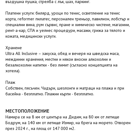
въздушна пушка, стрелба с лък, шах, паркинг.
Платени услуги: билярд, уроци по тенис, осветление на тенис
корта, reformer пилатес, персонален треньор, павилион, лобстър и
специални вина, рум сървис, пране и химическо чистене, магазини,
рент-а-кар, СПА и уелнес процедури, масажи, грижа за тялото и
кожата, медицински услуги.
Хранене
Ultra All Inclusive – закуска, обяд и вечеря на шведска маса,
междинни хранения, местни и някои вносни алкохолни и
безалкохолни напитки - без лимит (съгласно концепцията на
хотела).
Плаж
Собствен, пясъчен. Чадъри, шезлонги и матраци на плажа и при
басейна - безплатно. Плажни кърпи - безплатно.
МЕСТОПОЛОЖЕНИЕ
Намира се на 8 км от центъра на Дидим, на 80 км от летище
Бодрум, на 140 км от летище Измир, на брега на морето. Отворен
през 2024 г., на площ от 147 000 м2.