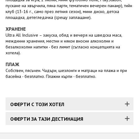
пускане на хвърчила, пяна парти, тематичен вечерен панаир), тийн
клуб (13-16 г., само през летния сезон), мини диско, детска
площадка, детегледачка (срещу заплащане).
ХРАНЕНЕ
Ultra All Inclusive – закуска, обяд и вечеря на шведска маса,
междинни хранения, местни и някои вносни алкохолни и
безалкохолни напитки - без лимит (съгласно концепцията на
хотела).
ПЛАЖ
Собствен, пясъчен. Чадъри, шезлонги и матраци на плажа и при
басейна - безплатно. Плажни кърпи - безплатно.
ОФЕРТИ С ТОЗИ ХОТЕЛ
ОФЕРТИ ЗА ТАЗИ ДЕСТИНАЦИЯ