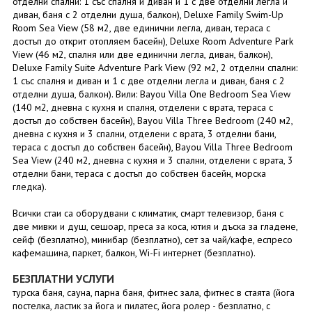
отделни спални: 1 със спалня и диван и 1 с две отделни легла и
диван, баня с 2 отделни душа, балкон), Deluxe Family Swim-Up
Room Sea View (58 м2, две единични легла, диван, тераса с
достъп до открит отопляем басейн), Deluxe Room Adventure Park
View (46 м2, спалня или две единични легла, диван, балкон),
Deluxe Family Suite Adventure Park View (92 м2, 2 отделни спални:
1 със спалня и диван и 1 с две отделни легла и диван, баня с 2
отделни душа, балкон). Вили: Bayou Villa One Bedroom Sea View
(140 м2, дневна с кухня и спалня, отделени с врата, тераса с
достъп до собствен басейн), Bayou Villa Three Bedroom (240 м2,
дневна с кухня и 3 спални, отделени с врата, 3 отделни бани,
тераса с достъп до собствен басейн), Bayou Villa Three Bedroom
Sea View (240 м2, дневна с кухня и 3 спални, отделени с врата, 3
отделни бани, тераса с достъп до собствен басейн, морска
гледка).
Всички стаи са оборудвани с климатик, смарт телевизор, баня с
две мивки и душ, сешоар, преса за коса, ютия и дъска за гладене,
сейф (безплатно), минибар (безплатно), сет за чай/кафе, еспресо
кафемашина, паркет, балкон, Wi-Fi интернет (безплатно).
БЕЗПЛАТНИ УСЛУГИ
турска баня, сауна, парна баня, фитнес зала, фитнес в стаята (йога
постелка, ластик за йога и пилатес, йога ролер - безплатно, с