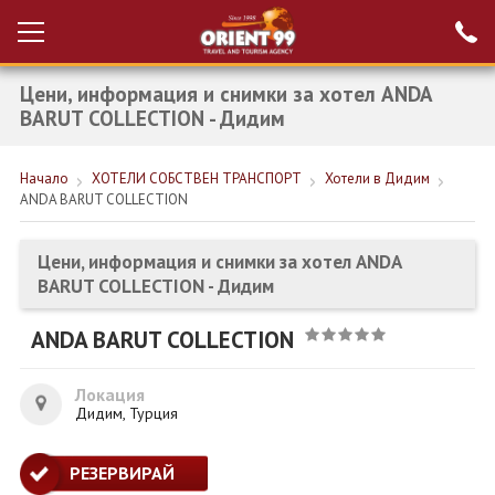
Цени, информация и снимки за хотел ANDA
Проверка на
Вход за агенти
резервация
BARUT COLLECTION - Дидим
РАННИ ЗАПИСВАНИЯ ТУРЦИЯ
Начало
ХОТЕЛИ СОБСТВЕН ТРАНСПОРТ
Хотели в Дидим
ANDA BARUT COLLECTION
НОВА ГОДИНА ТУРЦИЯ
НОВА ГОДИНА
Цени, информация и снимки за хотел ANDA
BARUT COLLECTION - Дидим
ПОЧИВКИ
ANDA BARUT COLLECTION
КРУИЗИ
ЕКЗОТИКА
Локация
Дидим, Турция
ЕКСКУРЗИИ
РЕЗЕРВИРАЙ