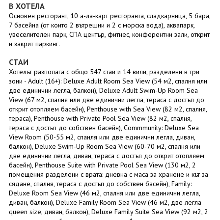
В ХОТЕЛА
Основен ресторант, 10 а-ла-карт ресторанта, сладкарница, 5 бара,
7 басейна (от които 2 вътрешни и 2 с морска вода), аквапарк,
увеселителен парк, СПА център, фитнес, конферентни зали, открит
и закрит паркинг.
СТАИ
Хотелът разполага с общо 547 стаи и 14 вили, разделени в три
зони - Adult (16+): Deluxe Adult Room Sea View (54 м2, спалня или
две единични легла, балкон), Deluxe Adult Swim-Up Room Sea
View (67 м2, спалня или две единични легла, тераса с достъп до
открит отопляем басейн), Penthouse with Sea View (82 м2, спалня,
тераса), Penthouse with Private Pool Sea View (82 м2, спалня,
тераса с достъп до собствен басейн), Commmunity: Deluxe Sea
View Room (50-55 м2, спанля или две единични легла, диван,
балкон), Deluxe Swim-Up Room Sea View (60-70 м2, спалня или
две единични легла, диван, тераса с достъп до открит отопляем
басейн), Penthouse Suite with Private Pool Sea View (130 м2, 2
помещения разделени с врата: дневна с маса за хранене и кът за
сядане, спалня, тераса с достъп до собствен басейн), Family:
Deluxe Room Sea View (46 м2, спалня или две единични легла,
диван, балкон), Deluxe Family Room Sea View (46 м2, две легла
queen size, диван, балкон), Deluxe Family Suite Sea View (92 м2, 2