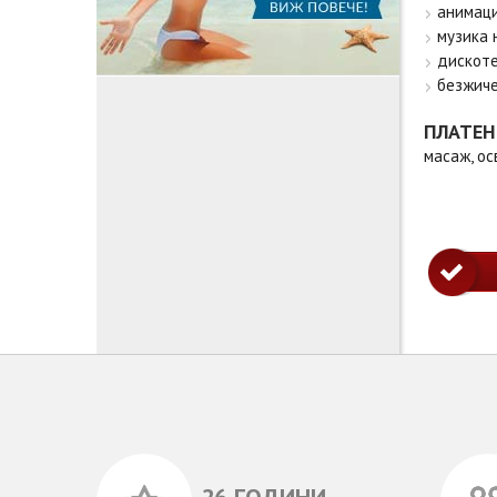
анимаци
музика 
дискот
безжиче
ПЛАТЕН
масаж, ос