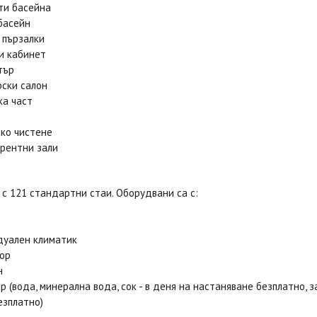
ти басейна
басейн
 пързалки
и кабинет
тър
ски салон
ка част
ко чистене
рентни зали
 с 121 стандартни стаи. Оборудвани са с:
дуален климатик
ор
н
р (вода, минерална вода, сок - в деня на настаняване безплатно, 
езплатно)