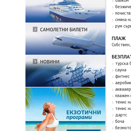
балкон
безжиче
почиств
смяна н
рум сърв
ПЛАЖ
Собствен,
БЕЗПЛА
турска 
сауна
фитнес
аероби
акваае
плажен 
тенис н
тенис н
дартс
боча
безмото