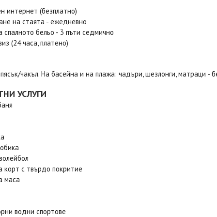
н интернет (безплатно)
ане на стаята - ежедневно
а спалното бельо - 3 пъти седмично
из (24 часа, платено)
 пясък/чакъл. На басейна и на плажа: чадъри, шезлонги, матраци - 
ТНИ УСЛУГИ
баня
ка
робика
волейбол
а корт с твърдо покритие
а маса
рни водни спортове