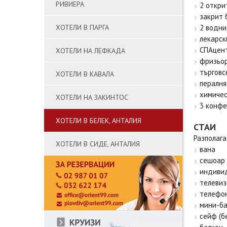
РИВИЕРА
2 откри
закрит 
ХОТЕЛИ В ПАРГА
2 водни
лекарск
СПАцен
ХОТЕЛИ НА ЛЕФКАДА
фризьор
търговс
ХОТЕЛИ В КАВАЛА
пералня
химичес
ХОТЕЛИ НА ЗАКИНТОС
3 конфе
ХОТЕЛИ В БЕЛЕК, АНТАЛИЯ
СТАИ
Разполага
ХОТЕЛИ В СИДЕ, АНТАЛИЯ
вана
сешоар
индиви
телевиз
телефо
мини-ба
сейф (б