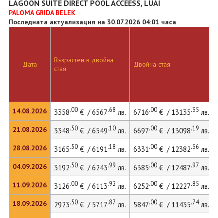
LAGOON SUITE DIRECT POOL ACCEESS, LUAI
PALOMA GRIDA BELEK
Последната актуализация на 30.07.2026 04:01 часа
Възрастен в двойна
Дата
Двойна стая
стая
.00
.68
.00
.35
14.08.2026
3358
€ / 6567
лв.
6716
€ / 13135
лв.
.50
.10
.00
.19
21.08.2026
3348
€ / 6549
лв.
6697
€ / 13098
лв.
.50
.18
.00
.36
28.08.2026
3165
€ / 6191
лв.
6331
€ / 12382
лв.
.50
.99
.00
.97
04.09.2026
3192
€ / 6243
лв.
6385
€ / 12487
лв.
.00
.92
.00
.85
11.09.2026
3126
€ / 6113
лв.
6252
€ / 12227
лв.
.50
.87
.00
.74
18.09.2026
2923
€ / 5717
лв.
5847
€ / 11435
лв.