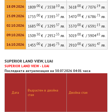
.00
.10
.00
.19
18.09.2026
1809
€ / 3538
лв.
3618
€ / 7076
лв.
.00
.37
.00
.73
25.09.2026
1735
€ / 3393
лв.
3470
€ / 6786
лв.
.00
.57
.00
.15
02.10.2026
1685
€ / 3295
лв.
3370
€ / 6591
лв.
.50
.33
.00
.65
09.10.2026
1509
€ / 2952
лв.
3019
€ / 5904
лв.
.00
.73
.00
.47
16.10.2026
1455
€ / 2845
лв.
2910
€ / 5691
лв.
SUPERIOR LAND VIEW, LUAI
SUPERIOR LAND VIEW - LUAI
Последната актуализация на 30.07.2026 04:01 часа
Възрастен в двойна
Дата
Двойна стая
Д
стая