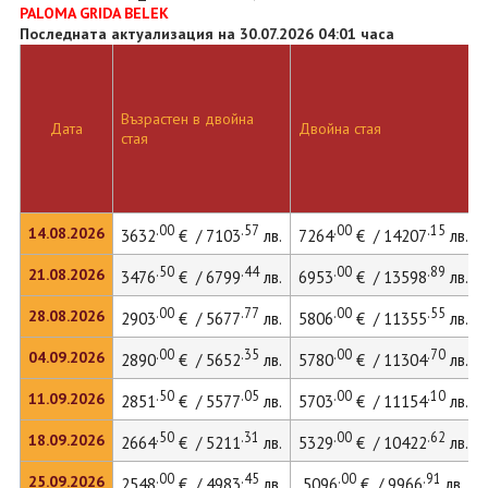
PALOMA GRIDA BELEK
Последната актуализация на 30.07.2026 04:01 часа
Възрастен в двойна
Дата
Двойна стая
стая
.00
.57
.00
.15
14.08.2026
3632
€ / 7103
лв.
7264
€ / 14207
лв.
.50
.44
.00
.89
21.08.2026
3476
€ / 6799
лв.
6953
€ / 13598
лв.
.00
.77
.00
.55
28.08.2026
2903
€ / 5677
лв.
5806
€ / 11355
лв.
.00
.35
.00
.70
04.09.2026
2890
€ / 5652
лв.
5780
€ / 11304
лв.
.50
.05
.00
.10
11.09.2026
2851
€ / 5577
лв.
5703
€ / 11154
лв.
.50
.31
.00
.62
18.09.2026
2664
€ / 5211
лв.
5329
€ / 10422
лв.
.00
.45
.00
.91
25.09.2026
2548
€ / 4983
лв.
5096
€ / 9966
лв.