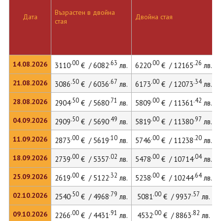
Възрастен в двойна
Дата
Двойна стая
стая
.00
.63
.00
.26
14.08.2026
3110
€ / 6082
лв.
6220
€ / 12165
лв.
.50
.67
.00
.34
21.08.2026
3086
€ / 6036
лв.
6173
€ / 12073
лв.
.50
.71
.00
.42
28.08.2026
2904
€ / 5680
лв.
5809
€ / 11361
лв.
.50
.49
.00
.97
04.09.2026
2909
€ / 5690
лв.
5819
€ / 11380
лв.
.00
.10
.00
.20
11.09.2026
2873
€ / 5619
лв.
5746
€ / 11238
лв.
.00
.02
.00
.04
18.09.2026
2739
€ / 5357
лв.
5478
€ / 10714
лв.
.00
.32
.00
.64
25.09.2026
2619
€ / 5122
лв.
5238
€ / 10244
лв.
.50
.79
.00
.57
02.10.2026
2540
€ / 4968
лв.
5081
€ / 9937
лв.
.00
.91
.00
.82
09.10.2026
2266
€ / 4431
лв.
4532
€ / 8863
лв.