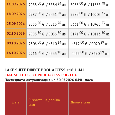
.00
.24
.00
.48
11.09.2026
2983
€ / 5834
лв.
5966
€ / 11668
лв.
.50
.88
.00
.75
18.09.2026
2787
€ / 5451
лв.
5575
€ / 10903
лв.
.50
.26
.00
.53
25.09.2026
2665
€ / 5213
лв.
5331
€ / 10426
лв.
.50
.80
.00
.60
02.10.2026
2585
€ / 5056
лв.
5171
€ / 10113
лв.
.00
.14
.00
.29
09.10.2026
2306
€ / 4510
лв.
4612
€ / 9020
лв.
.50
.10
.00
.19
16.10.2026
2216
€ / 4335
лв.
4433
€ / 8670
лв.
LAKE SUITE DIRECT POOL ACCESS +18, LUAI
LAKE SUITE DIRECT POOL ACCESS +18 - LUAI
Последната актуализация на 30.07.2026 04:01 часа
Възрастен в двойна
Дата
Двойна стая
стая