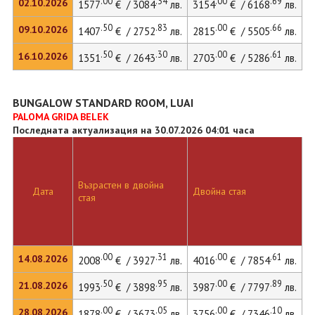
.00
.34
.00
.69
02.10.2026
1577
€ / 3084
лв.
3154
€ / 6168
лв.
.50
.83
.00
.66
09.10.2026
1407
€ / 2752
лв.
2815
€ / 5505
лв.
.50
.30
.00
.61
16.10.2026
1351
€ / 2643
лв.
2703
€ / 5286
лв.
BUNGALOW STANDARD ROOM, LUAI
PALOMA GRIDA BELEK
Последната актуализация на 30.07.2026 04:01 часа
Възрастен в двойна
Дата
Двойна стая
Д
стая
.00
.31
.00
.61
14.08.2026
2008
€ / 3927
лв.
4016
€ / 7854
лв.
5
.50
.95
.00
.89
21.08.2026
1993
€ / 3898
лв.
3987
€ / 7797
лв.
5
.00
.05
.00
.10
28.08.2026
1878
€ / 3673
лв.
3756
€ / 7346
лв.