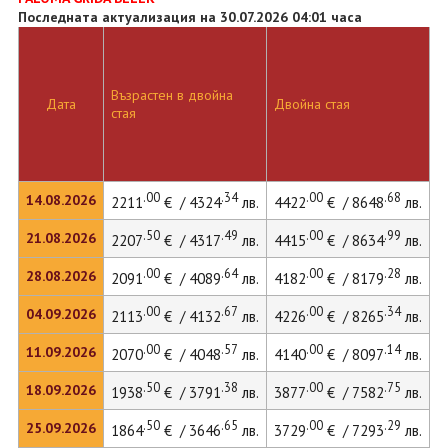
Последната актуализация на 30.07.2026 04:01 часа
Възрастен в двойна
Дата
Двойна стая
Д
стая
.00
.34
.00
.68
14.08.2026
2211
€ / 4324
лв.
4422
€ / 8648
лв.
5
.50
.49
.00
.99
21.08.2026
2207
€ / 4317
лв.
4415
€ / 8634
лв.
5
.00
.64
.00
.28
28.08.2026
2091
€ / 4089
лв.
4182
€ / 8179
лв.
5
.00
.67
.00
.34
04.09.2026
2113
€ / 4132
лв.
4226
€ / 8265
лв.
5
.00
.57
.00
.14
11.09.2026
2070
€ / 4048
лв.
4140
€ / 8097
лв.
5
.50
.38
.00
.75
18.09.2026
1938
€ / 3791
лв.
3877
€ / 7582
лв.
5
.50
.65
.00
.29
25.09.2026
1864
€ / 3646
лв.
3729
€ / 7293
лв.