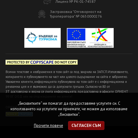
Лиценз № РК-01-74587
Застраховка "Отговорност на
Туроператора" № 0650000276
Всички текстове и изображения в този сайт са под закрила на ЗАПСП.Използването,
копирането и публикуването на част или цялото съдържание на сайта е забранено.
Уважаеми клиенти, информацията публикувана на този сайт е с информационна и
рекламна цел и е възможно да са допуснати грешки. Съгласно чл.80 от
ЗТ достоверна и вярна се счита информацията, предоставена в офисите ОРИЕНТ
99 БГ ООД или на оторизираните ни агенти!
„Бисквитките“ ни помагат да предоставяме услугите си. С
ORIENT 99 © 2007 - Present. Всички права запазени
използването на услугите ни приемате, че можем да използваме
„бисквитки“.
Прочети повече
СЪГЛАСЕН СЪМ