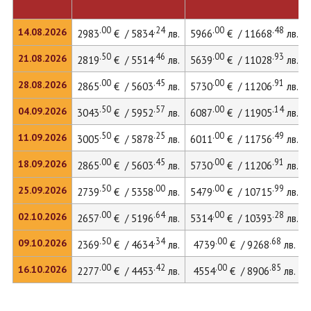
.00
.24
.00
.48
14.08.2026
2983
€ / 5834
лв.
5966
€ / 11668
лв.
.50
.46
.00
.93
21.08.2026
2819
€ / 5514
лв.
5639
€ / 11028
лв.
.00
.45
.00
.91
28.08.2026
2865
€ / 5603
лв.
5730
€ / 11206
лв.
.50
.57
.00
.14
04.09.2026
3043
€ / 5952
лв.
6087
€ / 11905
лв.
.50
.25
.00
.49
11.09.2026
3005
€ / 5878
лв.
6011
€ / 11756
лв.
.00
.45
.00
.91
18.09.2026
2865
€ / 5603
лв.
5730
€ / 11206
лв.
.50
.00
.00
.99
25.09.2026
2739
€ / 5358
лв.
5479
€ / 10715
лв.
.00
.64
.00
.28
02.10.2026
2657
€ / 5196
лв.
5314
€ / 10393
лв.
.50
.34
.00
.68
09.10.2026
2369
€ / 4634
лв.
4739
€ / 9268
лв.
.00
.42
.00
.85
16.10.2026
2277
€ / 4453
лв.
4554
€ / 8906
лв.