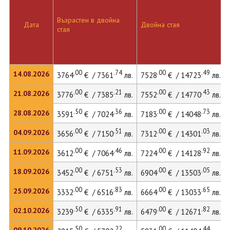
Възрастен в двойна
Дата
Двойна стая
стая
.00
.74
.00
.49
14.08.2026
3764
€ / 7361
лв.
7528
€ / 14723
лв.
.00
.21
.00
.43
21.08.2026
3776
€ / 7385
лв.
7552
€ / 14770
лв.
.50
.36
.00
.73
28.08.2026
3591
€ / 7024
лв.
7183
€ / 14048
лв.
.00
.51
.00
.03
04.09.2026
3656
€ / 7150
лв.
7312
€ / 14301
лв.
.00
.46
.00
.92
11.09.2026
3612
€ / 7064
лв.
7224
€ / 14128
лв.
.00
.53
.00
.05
18.09.2026
3452
€ / 6751
лв.
6904
€ / 13503
лв.
.00
.83
.00
.65
25.09.2026
3332
€ / 6516
лв.
6664
€ / 13033
лв.
.50
.91
.00
.82
02.10.2026
3239
€ / 6335
лв.
6479
€ / 12671
лв.
.50
.22
.00
.44