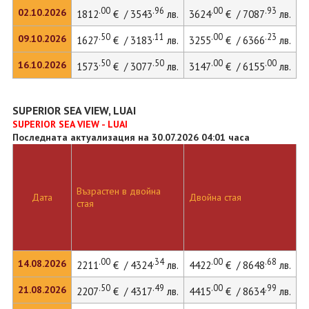
.00
.96
.00
.93
02.10.2026
1812
€ / 3543
лв.
3624
€ / 7087
лв.
.50
.11
.00
.23
09.10.2026
1627
€ / 3183
лв.
3255
€ / 6366
лв.
.50
.50
.00
.00
16.10.2026
1573
€ / 3077
лв.
3147
€ / 6155
лв.
SUPERIOR SEA VIEW, LUAI
SUPERIOR SEA VIEW - LUAI
Последната актуализация на 30.07.2026 04:01 часа
Възрастен в двойна
Дата
Двойна стая
Д
стая
.00
.34
.00
.68
14.08.2026
2211
€ / 4324
лв.
4422
€ / 8648
лв.
5
.50
.49
.00
.99
21.08.2026
2207
€ / 4317
лв.
4415
€ / 8634
лв.
5