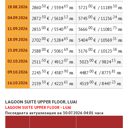
.50
.65
.00
.30
28.08.2026
2860
€ / 5594
лв.
5721
€ / 11189
лв.
.50
.12
.00
.24
04.09.2026
2872
€ / 5618
лв.
5745
€ / 11236
лв.
.00
.87
.00
.73
11.09.2026
2833
€ / 5540
лв.
5666
€ / 11081
лв.
.00
.65
.00
.31
18.09.2026
2702
€ / 5284
лв.
5404
€ / 10569
лв.
.00
.69
.00
.38
25.09.2026
2588
€ / 5061
лв.
5176
€ / 10123
лв.
.50
.07
.00
.13
02.10.2026
2511
€ / 4912
лв.
5023
€ / 9824
лв.
.50
.90
.00
.81
09.10.2026
2243
€ / 4387
лв.
4487
€ / 8775
лв.
.50
.61
.00
.23
16.10.2026
2159
€ / 4223
лв.
4319
€ / 8447
лв.
LAGOON SUITE UPPER FLOOR, LUAI
LAGOON SUITE UPPER FLOOR - LUAI
Последната актуализация на 30.07.2026 04:01 часа