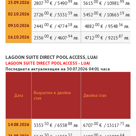
.50
.99
.00
.99
25.09.2026
2807
€ / 5490
лв.
5615
€ / 10981
лв.
.00
.59
.00
.19
02.10.2026
2726
€ / 5331
лв.
5452
€ / 10663
лв.
.00
.18
.00
.36
09.10.2026
2441
€ / 4774
лв.
4882
€ / 9548
лв.
.00
.94
.00
.87
16.10.2026
2356
€ / 4607
лв.
4712
€ / 9215
лв.
LAGOON SUITE DIRECT POOL ACCESS, LUAI
LAGOON SUITE DIRECT POOL ACCESS - LUAI
Последната актуализация на 30.07.2026 04:01 часа
Възрастен в двойна
Дата
Двойна стая
стая
.50
.88
.00
.75
14.08.2026
3353
€ / 6558
лв.
6707
€ / 13117
лв.
.50
.32
.00
.64