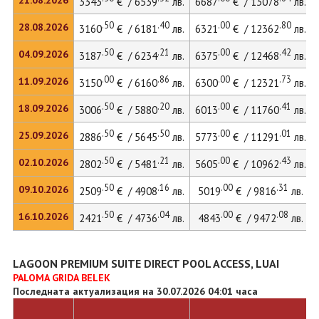
21.08.2026
3343
€ / 6539
лв.
6687
€ / 13078
лв.
.50
.40
.00
.80
28.08.2026
3160
€ / 6181
лв.
6321
€ / 12362
лв.
.50
.21
.00
.42
04.09.2026
3187
€ / 6234
лв.
6375
€ / 12468
лв.
.00
.86
.00
.73
11.09.2026
3150
€ / 6160
лв.
6300
€ / 12321
лв.
.50
.20
.00
.41
18.09.2026
3006
€ / 5880
лв.
6013
€ / 11760
лв.
.50
.50
.00
.01
25.09.2026
2886
€ / 5645
лв.
5773
€ / 11291
лв.
.50
.21
.00
.43
02.10.2026
2802
€ / 5481
лв.
5605
€ / 10962
лв.
.50
.16
.00
.31
09.10.2026
2509
€ / 4908
лв.
5019
€ / 9816
лв.
.50
.04
.00
.08
16.10.2026
2421
€ / 4736
лв.
4843
€ / 9472
лв.
LAGOON PREMIUM SUITE DIRECT POOL ACCESS, LUAI
PALOMA GRIDA BELEK
Последната актуализация на 30.07.2026 04:01 часа