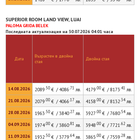
SUPERIOR ROOM LAND VIEW, LUAI
PALOMA GRIDA BELEK
Последната актуализация на 30.07.2026 04:01 часа
Възрастен в двойна
Дата
Двойна стая
Д
стая
.50
.71
.00
.41
14.08.2026
2089
€ / 4086
лв.
4179
€ / 8173
лв.
5
.00
.17
.00
.34
21.08.2026
2079
€ / 4066
лв.
4158
€ / 8132
лв.
5
.50
.27
.00
.54
28.08.2026
1963
€ / 3840
лв.
3927
€ / 7680
лв.
5
.00
.81
.00
.62
04.09.2026
1974
€ / 3860
лв.
3948
€ / 7721
лв.
5
.50
.64
.00
.28
11.09.2026
1932
€ / 3779
лв.
3865
€ / 7559
лв.
5