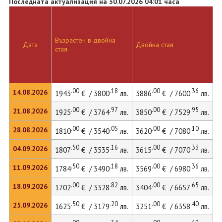
Последната актуализация на 30.07.2026 04:01 часа
Възрастен в двойна
Дата
Двойна стая
стая
.00
.18
.00
.36
14.08.2026
1943
€ / 3800
лв.
3886
€ / 7600
лв.
.00
.97
.00
.95
21.08.2026
1925
€ / 3764
лв.
3850
€ / 7529
лв.
.00
.05
.00
.10
28.08.2026
1810
€ / 3540
лв.
3620
€ / 7080
лв.
.50
.16
.00
.33
04.09.2026
1807
€ / 3535
лв.
3615
€ / 7070
лв.
.50
.18
.00
.36
11.09.2026
1784
€ / 3490
лв.
3569
€ / 6980
лв.
.00
.82
.00
.65
18.09.2026
1702
€ / 3328
лв.
3404
€ / 6657
лв.
.50
.20
.00
.40
25.09.2026
1625
€ / 3179
лв.
3251
€ / 6358
лв.