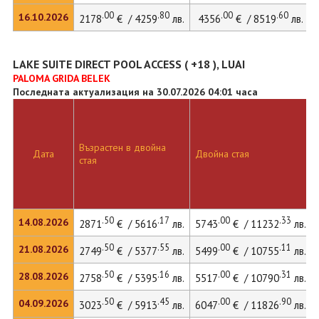
.00
.80
.00
.60
16.10.2026
2178
€ / 4259
лв.
4356
€ / 8519
лв.
LAKE SUITE DIRECT POOL ACCESS ( +18 ), LUAI
PALOMA GRIDA BELEK
Последната актуализация на 30.07.2026 04:01 часа
Възрастен в двойна
Дата
Двойна стая
стая
.50
.17
.00
.33
14.08.2026
2871
€ / 5616
лв.
5743
€ / 11232
лв.
.50
.55
.00
.11
21.08.2026
2749
€ / 5377
лв.
5499
€ / 10755
лв.
.50
.16
.00
.31
28.08.2026
2758
€ / 5395
лв.
5517
€ / 10790
лв.
.50
.45
.00
.90
04.09.2026
3023
€ / 5913
лв.
6047
€ / 11826
лв.