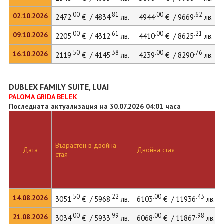
.00
.81
.00
.62
02.10.2026
2472
€ / 4834
лв.
4944
€ / 9669
лв.
.00
.61
.00
.21
09.10.2026
2205
€ / 4312
лв.
4410
€ / 8625
лв.
.50
.38
.00
.76
16.10.2026
2119
€ / 4145
лв.
4239
€ / 8290
лв.
DUBLEX FAMILY SUITE, LUAI
PALOMA GRIDA BELEK
Последната актуализация на 30.07.2026 04:01 часа
Възрастен в двойна
Дата
Двойна стая
стая
.50
.22
.00
.43
14.08.2026
3051
€ / 5968
лв.
6103
€ / 11936
лв.
.00
.99
.00
.98
21.08.2026
3034
€ / 5933
лв.
6068
€ / 11867
лв.