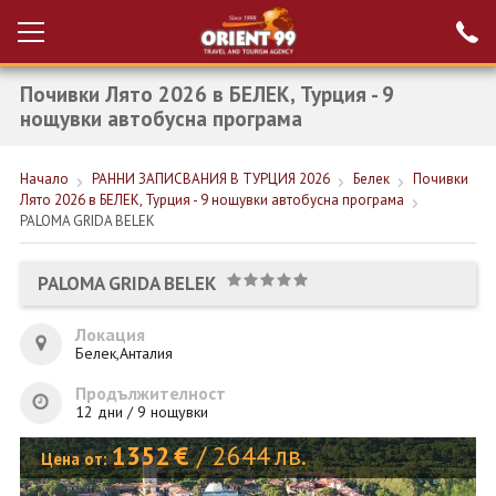
Почивки Лято 2026 в БЕЛЕК, Турция - 9
Проверка на
Вход за агенти
резервация
нощувки автобусна програма
РАННИ ЗАПИСВАНИЯ ТУРЦИЯ
Начало
РАННИ ЗАПИСВАНИЯ В ТУРЦИЯ 2026
Белек
Почивки
Лято 2026 в БЕЛЕК, Турция - 9 нощувки автобусна програма
НОВА ГОДИНА ТУРЦИЯ
PALOMA GRIDA BELEK
НОВА ГОДИНА
PALOMA GRIDA BELEK
ПОЧИВКИ
Локация
КРУИЗИ
Белек,Анталия
ЕКЗОТИКА
Продължителност
12 дни / 9 нощувки
ЕКСКУРЗИИ
1352
€
/
2644
лв.
Цена от: