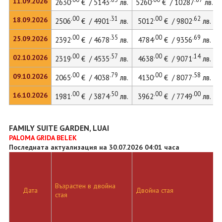
11.09.2026
2630
€ / 5143
лв.
5260
€ / 10287
лв.
.00
.31
.00
.62
18.09.2026
2506
€ / 4901
лв.
5012
€ / 9802
лв.
.00
.35
.00
.69
25.09.2026
2392
€ / 4678
лв.
4784
€ / 9356
лв.
.00
.57
.00
.14
02.10.2026
2319
€ / 4535
лв.
4638
€ / 9071
лв.
.00
.79
.00
.58
09.10.2026
2065
€ / 4038
лв.
4130
€ / 8077
лв.
.00
.50
.00
.00
16.10.2026
1981
€ / 3874
лв.
3962
€ / 7749
лв.
FAMILY SUITE GARDEN, LUAI
PALOMA GRIDA BELEK
Последната актуализация на 30.07.2026 04:01 часа
Възрастен в двойна
Дата
Двойна стая
стая