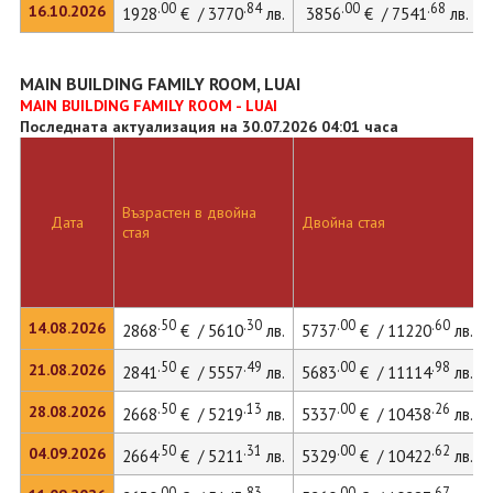
.00
.84
.00
.68
16.10.2026
1928
€ / 3770
лв.
3856
€ / 7541
лв.
MAIN BUILDING FAMILY ROOM, LUAI
MAIN BUILDING FAMILY ROOM - LUAI
Последната актуализация на 30.07.2026 04:01 часа
Възрастен в двойна
Дата
Двойна стая
стая
.50
.30
.00
.60
14.08.2026
2868
€ / 5610
лв.
5737
€ / 11220
лв.
.50
.49
.00
.98
21.08.2026
2841
€ / 5557
лв.
5683
€ / 11114
лв.
.50
.13
.00
.26
28.08.2026
2668
€ / 5219
лв.
5337
€ / 10438
лв.
.50
.31
.00
.62
04.09.2026
2664
€ / 5211
лв.
5329
€ / 10422
лв.
.00
.83
.00
.67