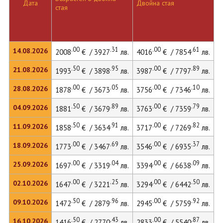
Дата
Двойна стая
Д
стая
.00
.31
.00
.61
14.08.2026
2008
€ / 3927
лв.
4016
€ / 7854
лв.
5
.50
.95
.00
.89
21.08.2026
1993
€ / 3898
лв.
3987
€ / 7797
лв.
5
.00
.05
.00
.10
28.08.2026
1878
€ / 3673
лв.
3756
€ / 7346
лв.
.50
.89
.00
.79
04.09.2026
1881
€ / 3679
лв.
3763
€ / 7359
лв.
.50
.91
.00
.82
11.09.2026
1858
€ / 3634
лв.
3717
€ / 7269
лв.
.00
.69
.00
.37
18.09.2026
1773
€ / 3467
лв.
3546
€ / 6935
лв.
.00
.04
.00
.09
25.09.2026
1697
€ / 3319
лв.
3394
€ / 6638
лв.
.00
.25
.00
.50
02.10.2026
1647
€ / 3221
лв.
3294
€ / 6442
лв.
.50
.96
.00
.92
09.10.2026
1472
€ / 2879
лв.
2945
€ / 5759
лв.
.50
.43
.00
.87
16.10.2026
1416
€ / 2770
лв.
2833
€ / 5540
лв.