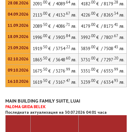
.00
.64
.00
.28
28.08.2026
2091
€ / 4089
лв.
4182
€ / 8179
лв.
5
.00
.67
.00
.34
04.09.2026
2113
€ / 4132
лв.
4226
€ / 8265
лв.
5
.50
.71
.00
.41
11.09.2026
2089
€ / 4086
лв.
4179
€ / 8173
лв.
5
.00
.84
.00
.67
18.09.2026
1996
€ / 3903
лв.
3992
€ / 7807
лв.
5
.50
.22
.00
.43
25.09.2026
1919
€ / 3754
лв.
3839
€ / 7508
лв.
5
.50
.60
.00
.20
02.10.2026
1865
€ / 3648
лв.
3731
€ / 7297
лв.
.50
.99
.00
.99
09.10.2026
1675
€ / 3276
лв.
3351
€ / 6553
лв.
.50
.47
.00
.93
16.10.2026
1619
€ / 3167
лв.
3239
€ / 6334
лв.
MAIN BUILDING FAMILY SUITE, LUAI
PALOMA GRIDA BELEK
Последната актуализация на 30.07.2026 04:01 часа