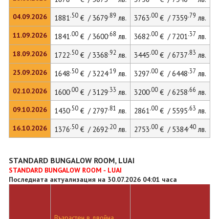
.50
.89
.00
.79
04.09.2026
1881
€ / 3679
лв.
3763
€ / 7359
лв.
.00
.68
.00
.37
11.09.2026
1841
€ / 3600
лв.
3682
€ / 7201
лв.
.50
.92
.00
.83
18.09.2026
1722
€ / 3368
лв.
3445
€ / 6737
лв.
.50
.19
.00
.37
25.09.2026
1648
€ / 3224
лв.
3297
€ / 6448
лв.
.00
.33
.00
.66
02.10.2026
1600
€ / 3129
лв.
3200
€ / 6258
лв.
.50
.81
.00
.63
09.10.2026
1430
€ / 2797
лв.
2861
€ / 5595
лв.
.50
.20
.00
.40
16.10.2026
1376
€ / 2692
лв.
2753
€ / 5384
лв.
STANDARD BUNGALOW ROOM, LUAI
STANDARD BUNGALOW ROOM - LUAI
Последната актуализация на 30.07.2026 04:01 часа
Възрастен в двойна