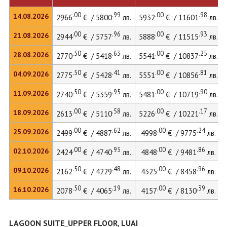
.00
.99
.00
.98
14.08.2026
2966
€ / 5800
лв.
5932
€ / 11601
лв.
.00
.96
.00
.93
21.08.2026
2944
€ / 5757
лв.
5888
€ / 11515
лв.
.50
.63
.00
.25
28.08.2026
2770
€ / 5418
лв.
5541
€ / 10837
лв.
.50
.41
.00
.81
04.09.2026
2775
€ / 5428
лв.
5551
€ / 10856
лв.
.50
.95
.00
.90
11.09.2026
2740
€ / 5359
лв.
5481
€ / 10719
лв.
.00
.58
.00
.17
18.09.2026
2613
€ / 5110
лв.
5226
€ / 10221
лв.
.00
.62
.00
.24
25.09.2026
2499
€ / 4887
лв.
4998
€ / 9775
лв.
.00
.93
.00
.86
02.10.2026
2424
€ / 4740
лв.
4848
€ / 9481
лв.
.50
.48
.00
.96
09.10.2026
2162
€ / 4229
лв.
4325
€ / 8458
лв.
.50
.19
.00
.39
16.10.2026
2078
€ / 4065
лв.
4157
€ / 8130
лв.
LAGOON SUITE_UPPER FLOOR, LUAI