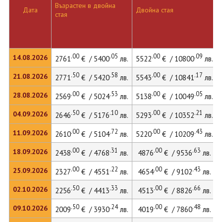
Възрастен в двойна
Дата
Двойна стая
стая
.00
.05
.00
.09
14.08.2026
2761
€ / 5400
лв.
5522
€ / 10800
лв.
.50
.58
.00
.17
21.08.2026
2771
€ / 5420
лв.
5543
€ / 10841
лв.
.00
.53
.00
.05
28.08.2026
2569
€ / 5024
лв.
5138
€ / 10049
лв.
.50
.10
.00
.21
04.09.2026
2646
€ / 5176
лв.
5293
€ / 10352
лв.
.00
.72
.00
.43
11.09.2026
2610
€ / 5104
лв.
5220
€ / 10209
лв.
.00
.31
.00
.63
18.09.2026
2438
€ / 4768
лв.
4876
€ / 9536
лв.
.00
.22
.00
.43
25.09.2026
2327
€ / 4551
лв.
4654
€ / 9102
лв.
.50
.33
.00
.66
02.10.2026
2256
€ / 4413
лв.
4513
€ / 8826
лв.
.50
.24
.00
.48
09.10.2026
2009
€ / 3930
лв.
4019
€ / 7860
лв.