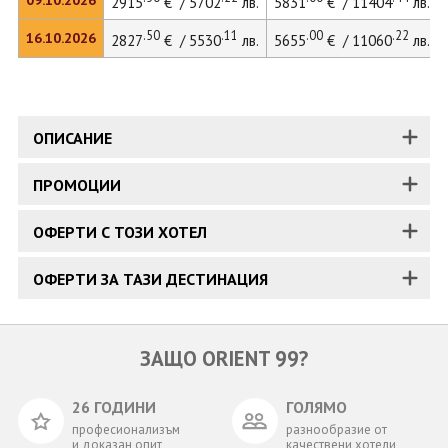
09.10.2026
2915
€ / 5702
лв.
5831
€ / 11404
лв.
.50
.11
.00
.22
16.10.2026
2827
€ / 5530
лв.
5655
€ / 11060
лв.
ОПИСАНИЕ
ПРОМОЦИИ
ОФЕРТИ С ТОЗИ ХОТЕЛ
ОФЕРТИ ЗА ТАЗИ ДЕСТИНАЦИЯ
ЗАЩО ORIENT 99?
26 ГОДИНИ
ГОЛЯМО
професионализъм
разнообразие от
и доказан опит
качествени хотели