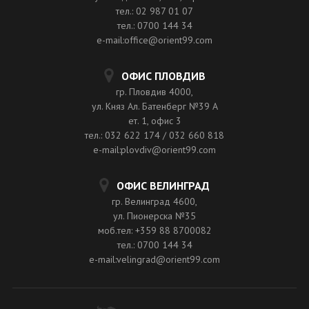
тел.: 02 987 01 07
тел.: 0700 144 34
e-mail:office@orient99.com
ОФИС ПЛОВДИВ
гр. Пловдив 4000,
ул. Княз Ал. Батенберг №39 A
ет. 1, офис 3
тел.: 032 622 174 / 032 660 818
e-mail:plovdiv@orient99.com
ОФИС ВЕЛИНГРАД
гр. Велинград 4600,
ул. Пионерска №35
моб.тел: +359 88 8700082
тел.: 0700 144 34
e-mail:velingrad@orient99.com