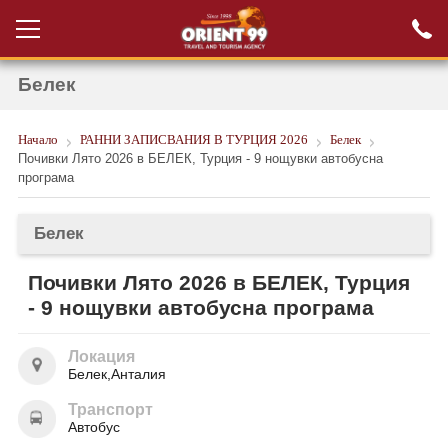
Белек
Проверка на
Вход за агенти
резервация
Начало
РАННИ ЗАПИСВАНИЯ В ТУРЦИЯ 2026
Белек
РАННИ ЗАПИСВАНИЯ ТУРЦИЯ
Почивки Лято 2026 в БЕЛЕК, Турция - 9 нощувки автобусна
програма
НОВА ГОДИНА ТУРЦИЯ
НОВА ГОДИНА
Белек
ПОЧИВКИ
Почивки Лято 2026 в БЕЛЕК, Турция
- 9 нощувки автобусна програма
КРУИЗИ
ЕКЗОТИКА
Локация
Белек,Анталия
ЕКСКУРЗИИ
Транспорт
Автобус