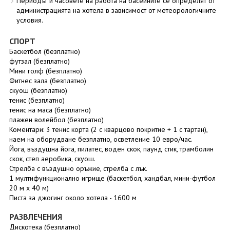
Периодът и часовете на работа на басейните се определят от
администрацията на хотела в зависимост от метеорологичните
условия.
СПОРТ
Баскетбол (безплатно)
футзал (безплатно)
Мини голф (безплатно)
Фитнес зала (безплатно)
скуош (безплатно)
тенис (безплатно)
тенис на маса (безплатно)
плажен волейбол (безплатно)
Коментари: 3 тенис корта (2 с кварцово покритие + 1 с тартан),
наем на оборудване безплатно, осветление 10 евро/час.
Йога, въздушна йога, пилатес, воден скок, паунд стик, трамболин
скок, степ аеробика, скуош.
Стрелба с въздушно оръжие, стрелба с лък.
1 мултифункционално игрище (баскетбол, хандбал, мини-футбол
20 м х 40 м)
Писта за джогинг около хотела - 1600 м
РАЗВЛЕЧЕНИЯ
Дискотека (безплатно)