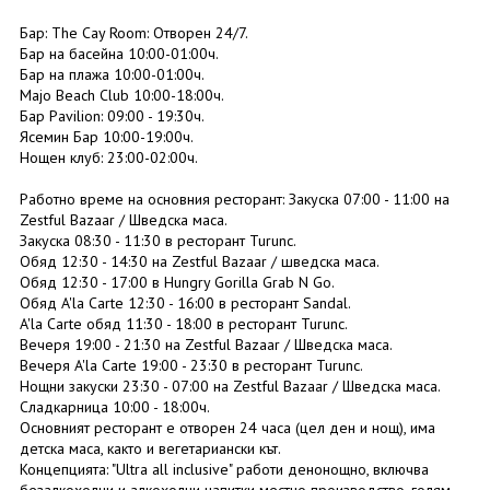
Бар: The Cay Room: Отворен 24/7.
Бар на басейна 10:00-01:00ч.
Бар на плажа 10:00-01:00ч.
Majo Beach Club 10:00-18:00ч.
Бар Pavilion: 09:00 - 19:30ч.
Ясемин Бар 10:00-19:00ч.
Нощен клуб: 23:00-02:00ч.
Работно време на основния ресторант: Закуска 07:00 - 11:00 на
Zestful Bazaar / Шведска маса.
Закуска 08:30 - 11:30 в ресторант Turunc.
Обяд 12:30 - 14:30 на Zestful Bazaar / шведска маса.
Обяд 12:30 - 17:00 в Hungry Gorilla Grab N Go.
Обяд A'la Carte 12:30 - 16:00 в ресторант Sandal.
A'la Carte обяд 11:30 - 18:00 в ресторант Turunc.
Вечеря 19:00 - 21:30 на Zestful Bazaar / Шведска маса.
Вечеря A'la Carte 19:00 - 23:30 в ресторант Turunc.
Нощни закуски 23:30 - 07:00 на Zestful Bazaar / Шведска маса.
Сладкарница 10:00 - 18:00ч.
Основният ресторант е отворен 24 часа (цел ден и нощ), има
детска маса, както и вегетариански кът.
Концепцията: "Ultra all inclusive" работи денонощно, включва