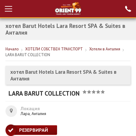
хотел Barut Hotels Lara Resort SPA & Suites в
Проверка на
Вход за агенти
резервация
Анталия
РАННИ ЗАПИСВАНИЯ ТУРЦИЯ
Начало
ХОТЕЛИ СОБСТВЕН ТРАНСПОРТ
Хотели в Анталия
LARA BARUT COLLECTION
НОВА ГОДИНА ТУРЦИЯ
НОВА ГОДИНА
хотел Barut Hotels Lara Resort SPA & Suites в
Анталия
ПОЧИВКИ
LARA BARUT COLLECTION
КРУИЗИ
ЕКЗОТИКА
Локация
Лара, Анталия
ЕКСКУРЗИИ
РЕЗЕРВИРАЙ