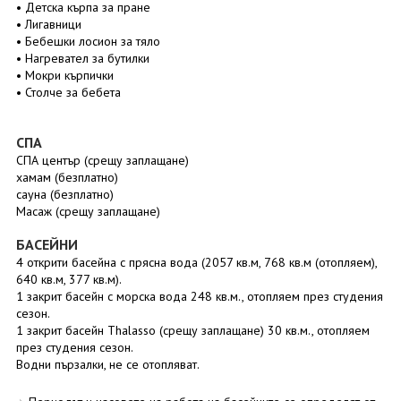
• Детска кърпа за пране
• Лигавници
• Бебешки лосион за тяло
• Нагревател за бутилки
• Мокри кърпички
• Столче за бебета
СПА
СПА център (срещу заплащане)
хамам (безплатно)
сауна (безплатно)
Масаж (срещу заплащане)
БАСЕЙНИ
4 открити басейна с прясна вода (2057 кв.м, 768 кв.м (отопляем),
640 кв.м, 377 кв.м).
1 закрит басейн с морска вода 248 кв.м., отопляем през студения
сезон.
1 закрит басейн Thalasso (срещу заплащане) 30 кв.м., отопляем
през студения сезон.
Водни пързалки, не се отопляват.