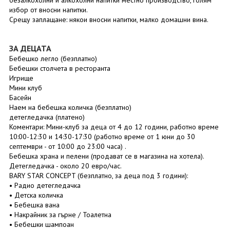
безалкохолни и алкохолни напитки местно производство, голям
избор от вносни напитки.
Срещу заплащане: някои вносни напитки, малко домашни вина.
ЗА ДЕЦАТА
Бебешко легло (безплатно)
Бебешки столчета в ресторанта
Игрище
Мини клуб
Басейн
Наем на бебешка количка (безплатно)
детегледачка (платено)
Коментари: Мини-клуб за деца от 4 до 12 години, работно време
10:00-12:30 и 14:30-17:30 (работно време от 1 юни до 30
септември - от 10:00 до 23:00 часа) .
Бебешка храна и пелени (продават се в магазина на хотела).
Детегледачка - около 20 евро/час.
BARY STAR CONCEPT (безплатно, за деца под 3 години):
• Радио детегледачка
• Детска количка
• Бебешка вана
• Накрайник за гърне / Тоалетна
• Бебешки шампоан