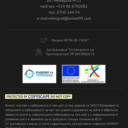
ул. Пионерска №35
моб.тел: +359 88 8700082
тел.: 0700 144 34
e-mail:velingrad@orient99.com
Лиценз № РК-01-74587
Застраховка "Отговорност на
Туроператора" № 0650000276
Всички текстове и изображения в този сайт са под закрила на ЗАПСП.Използването,
копирането и публикуването на част или цялото съдържание на сайта е забранено.
Уважаеми клиенти, информацията публикувана на този сайт е с информационна и
рекламна цел и е възможно да са допуснати грешки. Съгласно чл.80 от
ЗТ достоверна и вярна се счита информацията, предоставена в офисите ОРИЕНТ