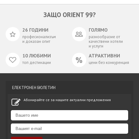
ЗАЩО ORIENT 99?
26 ГОДИНИ
ГОЛЯМО
професионализъм
разнообразие от
и доказан опит
качествени хотели
и услуги
10 ЛЮБИМИ
АТРАКТИВНИ
топ дестинации
цени без конкуренция
ЕЛЕКТРОНЕН БЮЛЕТИН
Абонирайте се за нашите актуални предложения