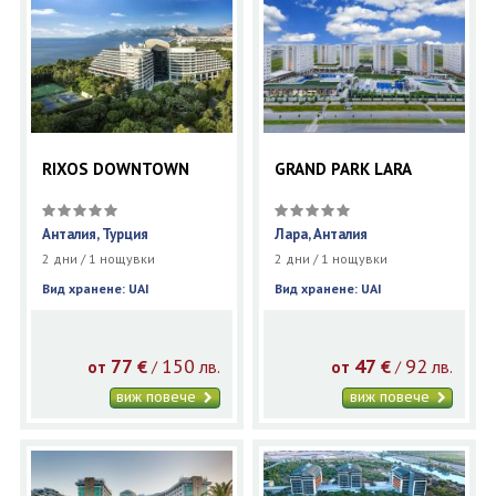
RIXOS DOWNTOWN
GRAND PARK LARA
Анталия, Турция
Лара, Анталия
2 дни / 1 нощувки
2 дни / 1 нощувки
Вид хранене: UAI
Вид хранене: UAI
77
150
47
92
€
лв.
€
лв.
/
/
от
от
виж повече
виж повече