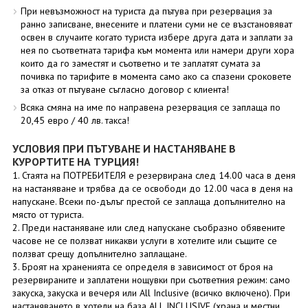
При невъзможност на туриста да пътува при резервация за
ранно записване, внесените и платени суми не се възстановяват
освен в случаите когато туриста избере друга дата и заплати за
нея по съответната тарифа към момента или намери други хора
които да го заместят и съответно и те заплатят сумата за
почивка по тарифите в момента само ако са спазени сроковете
за отказ от пътуване съгласно договор с клиента!
Всяка смяна на име по направена резервация се заплаща по
20,45 евро / 40 лв. такса!
УСЛОВИЯ ПРИ ПЪТУВАНЕ И НАСТАНЯВАНЕ В
КУРОРТИТЕ НА ТУРЦИЯ!
1. Стаята на ПОТРЕБИТЕЛЯ е резервирана след 14.00 часа в деня
на настаняване и трябва да се освободи до 12.00 часа в деня на
напускане. Всеки по-дълъг престой се заплаща допълнително на
място от туриста.
2. Преди настаняване или след напускане съобразно обявените
часове не се ползват никакви услуги в хотелите или същите се
ползват срещу допълнително заплащане.
3. Броят на храненията се определя в зависимост от броя на
резервираните и заплатени нощувки при съответния режим: само
закуска, закуска и вечеря или All Inclusive (всичко включено). При
настаняването в хотели на база ALL INCLUSIVE (храна и местни