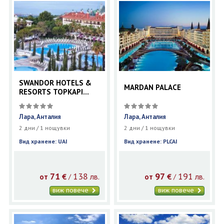
SWANDOR HOTELS &
MARDAN PALACE
RESORTS TOPKAPI
PALACE
Лара, Анталия
Лара, Анталия
2 дни / 1 нощувки
2 дни / 1 нощувки
Вид хранене: UAI
Вид хранене: PLCAI
71
138
97
191
€
лв.
€
лв.
/
/
от
от
виж повече
виж повече