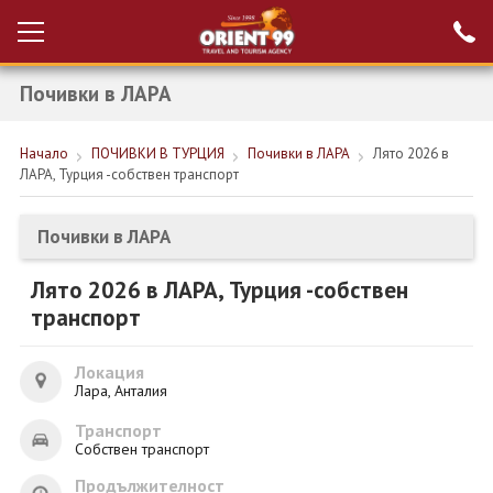
Почивки в ЛАРА
Проверка на
Вход за агенти
резервация
Начало
ПОЧИВКИ В ТУРЦИЯ
Почивки в ЛАРА
Лято 2026 в
РАННИ ЗАПИСВАНИЯ ТУРЦИЯ
ЛАРА, Турция -собствен транспорт
НОВА ГОДИНА ТУРЦИЯ
Почивки в ЛАРА
НОВА ГОДИНА
Лято 2026 в ЛАРА, Турция -собствен
ПОЧИВКИ
транспорт
КРУИЗИ
Локация
ЕКЗОТИКА
Лара, Анталия
Транспорт
ЕКСКУРЗИИ
Собствен транспорт
Продължителност