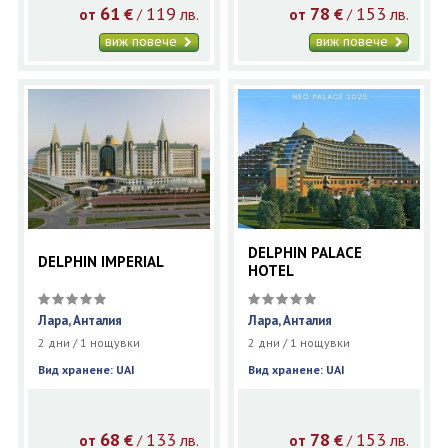
61
119
78
153
€
лв.
€
лв.
/
/
от
от
виж повече
виж повече
DELPHIN PALACE
DELPHIN IMPERIAL
HOTEL
Лара, Анталия
Лара, Анталия
2 дни / 1 нощувки
2 дни / 1 нощувки
Вид хранене: UAI
Вид хранене: UAI
68
133
78
153
€
лв.
€
лв.
/
/
от
от