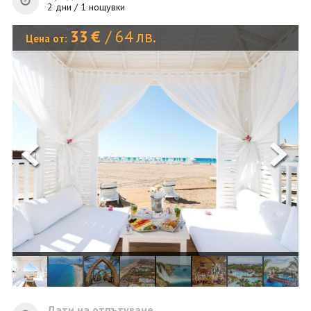
ОЩЕ
2 дни / 1 нощувки
ЗА НАС
КОНТАКТИ
33
€
/
64
лв.
Цена от:
ФИРМЕНИ ДОКУМЕНТИ
0700 144 34
Запитване
ПОСЛЕДВАЙТЕ НИ
Дати на отпътуване