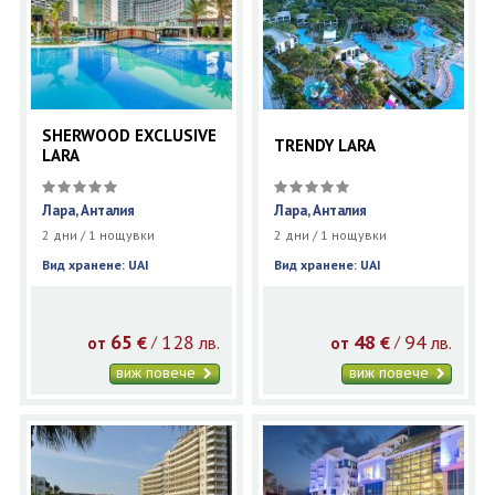
SHERWOOD EXCLUSIVE
TRENDY LARA
LARA
Лара, Анталия
Лара, Анталия
2 дни / 1 нощувки
2 дни / 1 нощувки
Вид хранене: UAI
Вид хранене: UAI
65
128
48
94
€
лв.
€
лв.
/
/
от
от
виж повече
виж повече