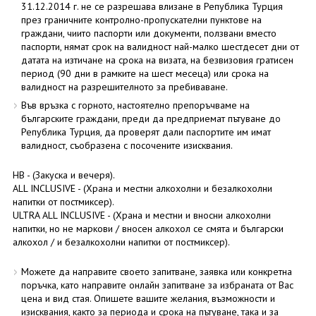
31.12.2014 г. не се разрешава влизане в Република Турция
през граничните контролно-пропускателни пунктове на
граждани, чиито паспорти или документи, ползвани вместо
паспорти, нямат срок на валидност най-малко шестдесет дни от
датата на изтичане на срока на визата, на безвизовия гратисен
период (90 дни в рамките на шест месеца) или срока на
валидност на разрешителното за пребиваване.
Във връзка с горното, настоятелно препоръчваме на
българските граждани, преди да предприемат пътуване до
Република Турция, да проверят дали паспортите им имат
валидност, съобразена с посочените изисквания.
HB - (Закуска и вечеря).
ALL INCLUSIVE - (Храна и местни алкохолни и безалкохолни
напитки от постмиксер).
ULTRA ALL INCLUSIVE - (Храна и местни и вносни алкохолни
напитки, но не маркови / вносен алкохол се смята и български
алкохол / и безалкохолни напитки от постмиксер).
Можете да направите своето запитване, заявка или конкретна
поръчка, като направите онлайн запитване за избраната от Вас
цена и вид стая. Опишете вашите желания, възможности и
изисквания, както за периода и срока на пътуване, така и за