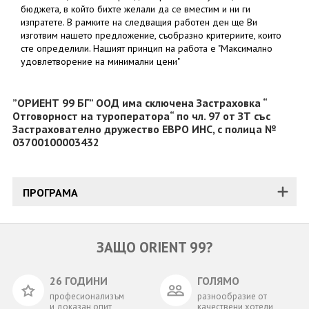
бюджета, в който бихте желали да се вместим и ни ги
изпратете. В рамките на следващия работен ден ще Ви
изготвим нашето предложение, съобразно критериите, които
сте определили. Нашият принцип на работа е "Максимално
удовлетворение на минимални цени"
”ОРИЕНТ 99 БГ” ООД има сключена Застраховка “
Отговорност на туроператора“ по чл. 97 от ЗТ със
Застрахователно дружество ЕВРО ИНС, с полица №
03700100003432
ПРОГРАМА
ЗАЩО ORIENT 99?
26 ГОДИНИ
ГОЛЯМО
професионализъм
разнообразие от
и доказан опит
качествени хотели