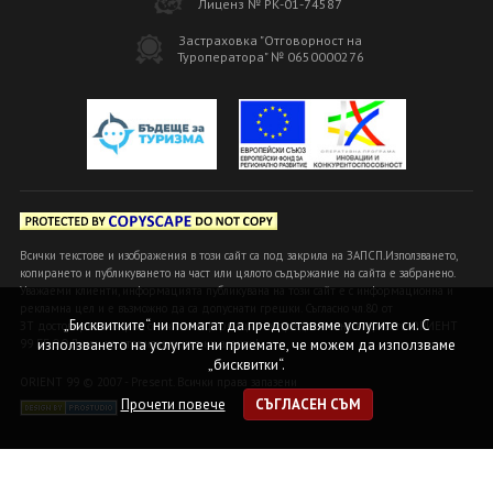
Лиценз № РК-01-74587
Застраховка "Отговорност на
Туроператора" № 0650000276
Всички текстове и изображения в този сайт са под закрила на ЗАПСП.Използването,
копирането и публикуването на част или цялото съдържание на сайта е забранено.
Уважаеми клиенти, информацията публикувана на този сайт е с информационна и
рекламна цел и е възможно да са допуснати грешки. Съгласно чл.80 от
„Бисквитките“ ни помагат да предоставяме услугите си. С
ЗТ достоверна и вярна се счита информацията, предоставена в офисите ОРИЕНТ
използването на услугите ни приемате, че можем да използваме
99 БГ ООД или на оторизираните ни агенти!
„бисквитки“.
ORIENT 99 © 2007 - Present. Всички права запазени
Прочети повече
СЪГЛАСЕН СЪМ