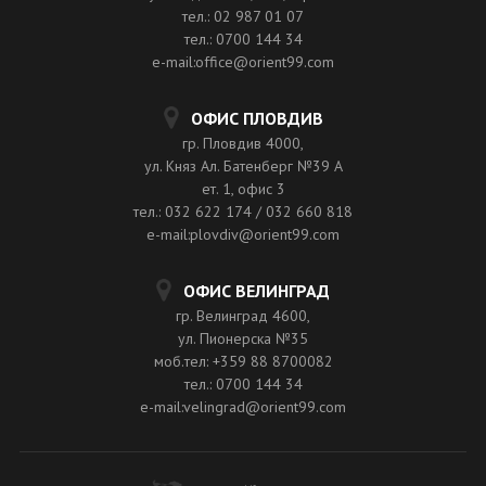
тел.: 02 987 01 07
тел.: 0700 144 34
e-mail:office@orient99.com
ОФИС ПЛОВДИВ
гр. Пловдив 4000,
ул. Княз Ал. Батенберг №39 A
ет. 1, офис 3
тел.: 032 622 174 / 032 660 818
e-mail:plovdiv@orient99.com
ОФИС ВЕЛИНГРАД
гр. Велинград 4600,
ул. Пионерска №35
моб.тел: +359 88 8700082
тел.: 0700 144 34
e-mail:velingrad@orient99.com