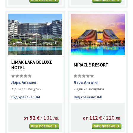
LIMAK LARA DELUXE
MIRACLE RESORT
HOTEL
Лара, Анталия
Лара, Анталия
2 дни / 1 нощувки
2 дни / 1 нощувки
Вид хранене: UAI
Вид хранене: UAI
52
101
112
220
€
лв.
€
лв.
/
/
от
от
виж повече
виж повече