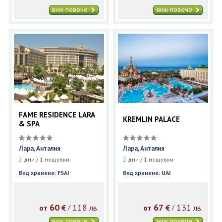
виж повече
виж повече
FAME RESIDENCE LARA
KREMLIN PALACE
& SPA
Лара, Анталия
Лара, Анталия
2 дни / 1 нощувки
2 дни / 1 нощувки
Вид хранене: FSAI
Вид хранене: UAI
60
118
67
131
€
лв.
€
лв.
/
/
от
от
виж повече
виж повече