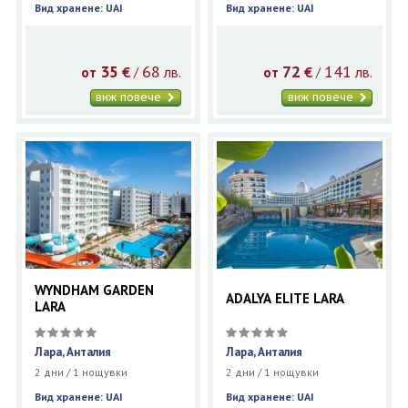
Вид хранене: UAI
Вид хранене: UAI
35
68
72
141
€
лв.
€
лв.
/
/
от
от
виж повече
виж повече
WYNDHAM GARDEN
ADALYA ELITE LARA
LARA
Лара, Анталия
Лара, Анталия
2 дни / 1 нощувки
2 дни / 1 нощувки
Вид хранене: UAI
Вид хранене: UAI