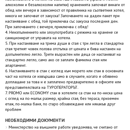
алкохолни и безалкохолни напитки) храненията започват винаги от
обяд или вечеря в зависимост от правилника на съответния хотел,
никога не започват от закуска! Започването на даден пакет при
настаняване с обяд, той приключва със закуска последния ден.
При започването с вечеря, приключва с обяд!
4. Неизпълнението или злоупотребата с режима на хранене се
санкционират от управата на хотела.
5. При настаняване на трима души в стая с три легла в стандартна
стая третият човек ползва отстъпка от цената и бива настанен на
допълнително легло. Трети възрастен или деца се настаняват на
стандартно легло, само ако се заплати фамилна стая или
апартамент.
6. Настаняването в стаи с изглед към морето или стаи в основната
част на хотела се извършва само в случаите, когато е обявено
доплащане за това и е заплатено предварително в офисите или
представителствата на ТУРОПЕРАТОРЪТ.
7. PROMO или ECONOMY стаи в хотелите са стаи на по-ниска цена
с оглед на по-малък размер, крайна стая, без тераса, приземен
етаж, по-малка баня, по старо обзавеждане или някакъв друг
проблем
НЕОБХОДИМИ ДОКУМЕНТИ
Министерство на външните работи уведомява, че считано от