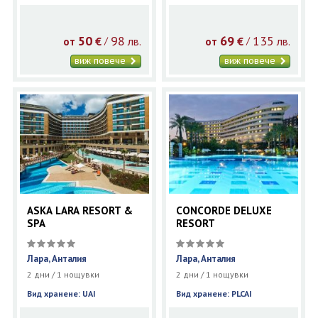
50
98
69
135
€
лв.
€
лв.
/
/
от
от
виж повече
виж повече
ASKA LARA RESORT &
CONCORDE DELUXE
SPA
RESORT
Лара, Анталия
Лара, Анталия
2 дни / 1 нощувки
2 дни / 1 нощувки
Вид хранене: UAI
Вид хранене: PLCAI