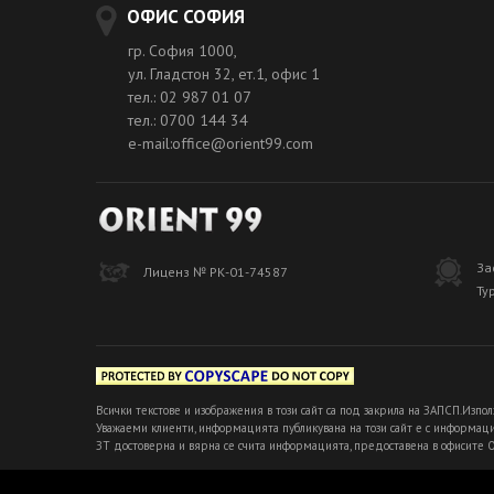
ОФИС СОФИЯ
гр. София 1000,
ул. Гладстон 32, ет.1, офис 1
тел.: 02 987 01 07
тел.: 0700 144 34
e-mail:office@orient99.com
За
Лиценз № РК-01-74587
Ту
Всички текстове и изображения в този сайт са под закрила на ЗАПСП.Изпол
Уважаеми клиенти, информацията публикувана на този сайт е с информацио
ЗТ достоверна и вярна се счита информацията, предоставена в офисите