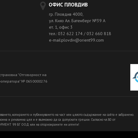
ОФИС ПЛОВДИВ
гр. Пловдив 4000,
ул. Княз Ал. Батенберг №39 A
ет. 1, офис 3
тел.: 032 622 174 / 032 660 818
e-mail:plovdiv@orient99.com
страховка "Отговорност на
роператора" № 0650000276
зването, копирането и публикуването на част или цялото съдържание на сайта е забранено.
нна и рекламна цел и е възможно да са допуснати грешки. Съгласно чл.80 от
 ОРИЕНТ 99 БГ ООД или на оторизираните ни агенти!