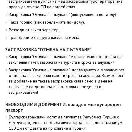
застрахователя и липса на мед.застраховка туроператора има
право да откаже ТП на потребитяля.
Застраховка "Отмяна на пътуване" (виж условията по- долу)
Такса гориво (виж забележката по- долу).
Разходи от личен характер.
Трансферите от други населени места
ЗАСТРАХОВКА "ОТМЯНА НА ПЪТУВАНЕ".
Застраховка "Отмяна на пътуване" е в зависимост от цената на
закупения пакет, възрастта на туриста и срока за анулация.
Застраховка "Отмяна на пътуване"- доплащането е в зависимост
от цената на закупения пакет и срока на анулация. Възможност
за добавяне на такава застраховка става само в деня на
сключване на договора или от срока определен от
застрахователя!
НЕОБХОДИМИ ДОКУМЕНТИ: валиден международен
паспорт
Български граждани могат да пътуват за Република Турция с
международен паспорт или лична карта с валидност минимум
150 дни от датата на пристигане в Турция.