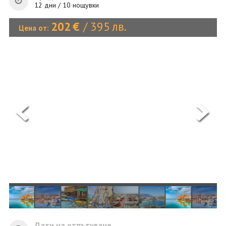
ОЩЕ
12 дни / 10 нощувки
ЗА НАС
КОНТАКТИ
202
€
/
395
лв.
Цена от:
ФИРМЕНИ ДОКУМЕНТИ
0700 144 34
Запитване
ПОСЛЕДВАЙТЕ НИ
Дати на отпътуване