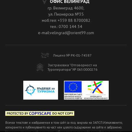
ОФИС ВЕЛИНГРАД
гр. Велинград 4600,
ул. Пионерска №35
моб.тел: +359 88 8700082
тел.: 0700 144 34
e-mail:velingrad@orient99.com
Лиценз № РК-01-74587
Застраховка "Отговорност на
Туроператора" № 0650000276
Всички текстове и изображения в този сайт са под закрила на ЗАПСП.Използването,
копирането и публикуването на част или цялото съдържание на сайта е забранено.
Уважаеми клиенти, информацията публикувана на този сайт е с информационна и