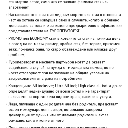
стандартно легло, само ако се заплати фамилна стая или
апартамент.
Настаняването в стаи с изглед към морето или стаи в основната
част на хотела се извършва само в случаите, когато е обявено
доплащане за това и е заплатено предварително в офисите или
представителствата на ТУРОПЕРАТОРЪТ.
PROMO или ECONOMY стаи в хотелите са стаи на по-ниска цена
с оглед на по-малък размер, крайна стая, без тераса, приземен
етаж, по-малка баня, по старо обзавеждане или някакъв друг
проблем;
Туроператорът и местните партньори могат да оказват
съдействие в случай на нужда от медицинска помощ, но не
носят отговорност при неспазване на общите условия на
застрахователя от страна на потребителя.
Концепциите All inclusive; Ultra All incl; High class all incl и др. се
определят индивидуално от всеки хотел и не гарантират
наличието на определени видове храни, напитки и услуги.
Лица, пътуващи с един родител или без родители, представят
освен международен паспорт, нотариално заверена
декларация от единия или от двамата родители и акт за
раждане, както и копие от него.
При несъвпадащи фамилии на децата и родители, пред