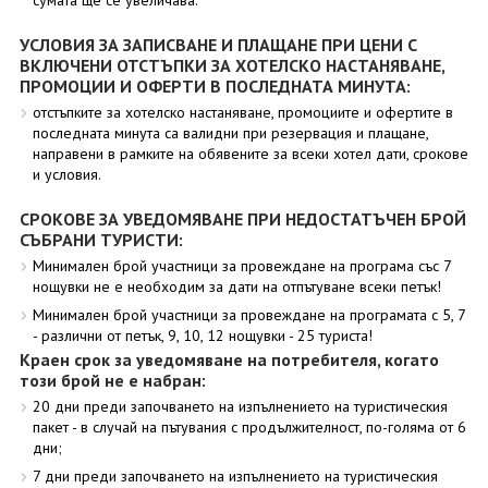
сумата ще се увеличава.
УСЛОВИЯ ЗА ЗАПИСВАНЕ И ПЛАЩАНЕ ПРИ ЦЕНИ С
ВКЛЮЧЕНИ ОТСТЪПКИ ЗА ХОТЕЛСКО НАСТАНЯВАНЕ,
ПРОМОЦИИ И ОФЕРТИ В ПОСЛЕДНАТА МИНУТА:
отстъпките за хотелско настаняване, промоциите и офертите в
последната минута са валидни при резервация и плащане,
направени в рамките на обявените за всеки хотел дати, срокове
и условия.
СРОКОВЕ ЗА УВЕДОМЯВАНЕ ПРИ НЕДОСТАТЪЧЕН БРОЙ
СЪБРАНИ ТУРИСТИ:
Минимален брой участници за провеждане на програма със 7
нощувки не е необходим за дати на отпътуване всеки петък!
Минимален брой участници за провеждане на програмата с 5, 7
- различни от петък, 9, 10, 12 нощувки - 25 туриста!
Краен срок за уведомяване на потребителя, когато
този брой не е набран:
20 дни преди започването на изпълнението на туристическия
пакет - в случай на пътувания с продължителност, по-голяма от 6
дни;
7 дни преди започването на изпълнението на туристическия