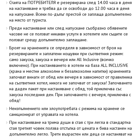
Стаята на ПОТРЕБИТЕЛЯ е резервирана след 14.00 часа в деня
на настаняване и трябва да се освободи до 12.00 часа в деня
на напускане. Всеки по-дълъг престой се заплаща допълнително
на място от туриста.
Преди настаняване или след напускане съобразно обявените
часове не се ползват никакви услуги в хотелите или същите се
ползват срещу допълнително заплащане.
Броят на храненията се определя в зависимост от броя на
резервираните и заплатени нощувки при съответния режим:
само закуска, закуска и вечеря или All Inclusive (всичко
включено). При настаняването в хотели на база ALL INCLUSIVE
(храна и местни алкохолни и безалкохолни напитки) храненията
започват винаги от обяд или вечеря в зависимост от правилника
на съответния хотел, никога не започват от закуска! Започването
на даден пакет при настаняване с обяд, той приключва със
закуска последния ден. При започването с вечеря, приключва с
обяд!
Неизпълнението или злоупотребата с режима на хранене се
санкционират от управата на хотела.
При настаняване на трима души в стая с три легла в стандартна
стая третият човек ползва отстъпка от цената и бива настанен на
допълнително легло. Трети възрастен или деца се настаняват на