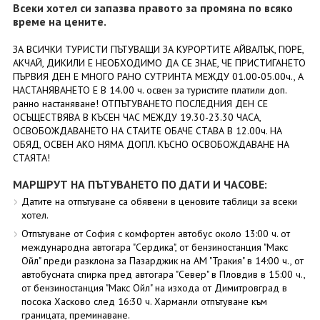
Всеки хотел си запазва правото за промяна по всяко
време на цените.
ЗА ВСИЧКИ ТУРИСТИ ПЪТУВАЩИ ЗА КУРОРТИТЕ АЙВАЛЪК, ГЮРЕ,
АКЧАЙ, ДИКИЛИ Е НЕОБХОДИМО ДА СЕ ЗНАЕ, ЧЕ ПРИСТИГАНЕТО
ПЪРВИЯ ДЕН Е МНОГО РАНО СУТРИНТА МЕЖДУ 01.00-05.00ч., А
НАСТАНЯВАНЕТО Е В 14.00 ч. освен за туристите платили доп.
ранно настаняване! ОТПЪТУВАНЕТО ПОСЛЕДНИЯ ДЕН СЕ
ОСЪЩЕСТВЯВА В КЪСЕН ЧАС МЕЖДУ 19.30-23.30 ЧАСА,
ОСВОБОЖДАВАНЕТО НА СТАИТЕ ОБАЧЕ СТАВА В 12.00ч. НА
ОБЯД, ОСВЕН АКО НЯМА ДОПЛ. КЪСНО ОСВОБОЖДАВАНЕ НА
СТАЯТА!
МАРШРУТ НА ПЪТУВАНЕТО ПО ДАТИ И ЧАСОВЕ:
Датите на отпътуване са обявени в ценовите таблици за всеки
хотел.
Отпътуване от София с комфортен автобус около 13:00 ч. от
международна автогара "Сердика", от бензиностанция "Макс
Ойл" преди разклона за Пазарджик на АМ "Тракия" в 14:00 ч., от
автобусната спирка пред автогара "Север" в Пловдив в 15:00 ч.,
от бензиностанция "Макс Ойл" на изхода от Димитровград в
посока Хасково след 16:30 ч. Харманли отпътуване към
границата, преминаване.