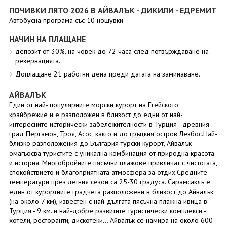
ПОЧИВКИ ЛЯТО 2026 В АЙВАЛЪК - ДИКИЛИ - ЕДРЕМИТ
Автобусна програма със 10 нощувки
НАЧИН НА ПЛАЩАНЕ
депозит от 30%. на човек до 72 часа след потвърждаване на
резервацията.
Доплащане 21 работни дена преди датата на заминаване.
АЙВАЛЪК
Един от най- популярните морски курорт на Егейското
крайбрежие и е разположен в близост до едни от най-
интересните исторически забележителности в Турция - древния
град Пергамон, Троя, Асос, както и до гръцкия остров Лезбос.Най-
близко разположения до България турски курорт, Айвалък
омагьосва туристите с уникална комбинация от природна красота
и история. Многобройните пясъчни плажове привличат с чистотата,
спокойствието и благоприятната атмосфера за отдих.Средните
температури през летния сезон са 25-30 градуса. Сарамсаклъ е
един от курортните градчета разположени в близост до Айвалък
(на около 7 км), известен с най-дългата пясъчна плажна ивица в
Турция - 9 км. и най-добре развитите туристически комплекси -
хотели, ресторанти, дискотеки... Айвалък се намира на около 600