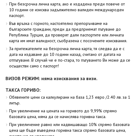
При безсрочна лична карта, ако е издадена преди повече от
10 години се изисква задължително валиден международен
паспорт.
Във връзка с горното, настоятелно препоръчваме на
българските граждани, преди да предприемат пътуване до
Република Турция, да проверят дали паспортите или личната
карта им имат валидност, съобразена с посочените изисквания.
За притежателите на безсрочна лична карта, тя следва да е с
дата на издаване до 10 години назад, считано от датата на
отпътуване. В случай че е по-стара, то пътуването Ви може да се
осъществи само с паспорт!
ВИЗОВ РЕЖИМ: няма изисквания за визи.
ТАКСА ГОРИВО:
Обявените цени са калкулирани на база 1,23 евро /2.40 лв. за 1
литър.
При увеличение на цената на горивото до 9,99% спрямо
базовата цена, няма да се начислява горивна такса.
При увеличение равно или надвишаващо 10% спрямо базовата
цена ще бъде въведена горивна такса спрямо базовата цена,