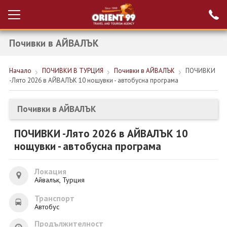
Почивки в АЙВАЛЪК
Проверка на
Вход за агенти
резервация
Начало
ПОЧИВКИ В ТУРЦИЯ
Почивки в АЙВАЛЪК
ПОЧИВКИ
РАННИ ЗАПИСВАНИЯ ТУРЦИЯ
-Лято 2026 в АЙВАЛЪК 10 нощувки - автобусна програма
НОВА ГОДИНА ТУРЦИЯ
Почивки в АЙВАЛЪК
НОВА ГОДИНА
ПОЧИВКИ -Лято 2026 в АЙВАЛЪК 10
ПОЧИВКИ
нощувки - автобусна програма
КРУИЗИ
Локация
ЕКЗОТИКА
Айвалък, Турция
Транспорт
ЕКСКУРЗИИ
Автобус
Продължителност