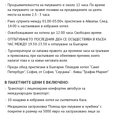
Продължителността на пътуването е около 12 часа. По време
на пътуването се правят почивки на предвидените за целта
места на всеки 2,5 - 3 часа.
Рано сутринта между 01.00-05.00ч. пристигане в Айвалък. След
14.00 ч. настаняване в избрания хотел.
Освобождаване на хотела до 12.00 часа. Свободно време.
ОТПЪТУВАНЕТО ПОСЛЕДНИЯ ДЕН СЕ ОСЪЩЕСТВЯВА В КЪСЕН
ЧАС МЕЖДУ 19.30-23.30 и отпътуване за България.
Туроператорът си запазва правото да промени часа на тръгване
и превозвача, при настъпване на обективни причини, които
налагат това и са извън неговата воля.
Преди обед пристигане в България. Пловдив хотел “Санкт
Петербург”, София, от София, “Сердика” - бивш "Трафик Маркет"
В ПАКЕТНИТЕ ЦЕНИ Е ВКЛЮЧЕНО:
Транспорт с лицензирани комфортни автобуси за
международен транспорт;
10 нощувки в избрания хотел на съответната база;
Медицинска застраховка "Помощ при пътуване в чужбина" с
покритие в размер на 5000 евро на застраховано лице за