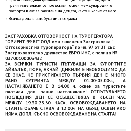
граничните власти се представят освен международните
паспорти и акт за раждане на децата, както и копие от него.
Всички деца в автобуса имат седалка
ЗАСТРАХОВКА ОТГОВОРНОСТ НА ТУРОПЕРАТОРА
”ОРИЕНТ 99 БГ” ООД има сключена Застраховка “
Отговорност на туроператора“ по чл. 97 от ЗТ със
Застрахователно дружество ЕВРО ИНС, с полица №
03700100003432
ЗА ВСИЧКИ ТУРИСТИ ПЪТУВАЩИ ЗА КУРОРТИТЕ
АЙВАЛЪК, ГЮРЕ, АКЧАЙ, ДИКИЛИ Е НЕОБХОДИМО ДА
СЕ ЗНАЕ, ЧЕ ПРИСТИГАНЕТО ПЪРВИЯ ДЕН Е МНОГО
РАНО СУТРИНТА МЕЖДУ 01.00-05.00ч., А
НАСТАНЯВАНЕТО Е В 14.00 ч. освен за туристите
платили доп. ранно настаняване! ОТПЪТУВАНЕТО
ПОСЛЕДНИЯ ДЕН СЕ ОСЪЩЕСТВЯВА В КЪСЕН ЧАС
МЕЖДУ 19.30-23.30 ЧАСА, ОСВОБОЖДАВАНЕТО НА
СТАИТЕ ОБАЧЕ СТАВА В 12.00ч. НА ОБЯД, ОСВЕН АКО
НЯМА ДОПЛ. КЪСНО ОСВОБОЖДАВАНЕ НА СТАЯТА!