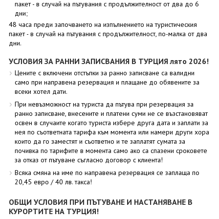
пакет - в случай на пътувания с продължителност от два до 6
дни;
48 часа преди започването на изпълнението на туристическия
пакет - в случай на пътувания с продължителност, по-малка от два
дни.
УСЛОВИЯ ЗА РАННИ ЗАПИСВАНИЯ В ТУРЦИЯ лято 2026!
Цените с включени отстъпки за ранно записване са валидни
само при направена резервация и плащане до обявените за
всеки хотел дати.
При невъзможност на туриста да пътува при резервация за
ранно записване, внесените и платени суми не се възстановяват
освен в случаите когато туриста избере друга дата и заплати за
нея по съответната тарифа към момента или намери други хора
които да го заместят и съответно и те заплатят сумата за
почивка по тарифите в момента само ако са спазени сроковете
за отказ от пътуване съгласно договор с клиента!
Всяка смяна на име по направена резервация се заплаща по
20,45 евро / 40 лв. такса!
ОБЩИ УСЛОВИЯ ПРИ ПЪТУВАНЕ И НАСТАНЯВАНЕ В
КУРОРТИТЕ НА ТУРЦИЯ!