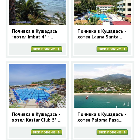
Почивка в Кушадасъ
Почивка в Кушадасъ -
-хотел Imbat 4* -
хотел Launa Santa
ранни записвания
Maria 4* - ранни
записвания
виж повече
виж повече
Почивка в Кушадасъ -
Почивка в Кушадасъ -
хотел Kustur Club 5* -
хотел Paloma Pasa
ранни записвания
Resort 5* - ранни
записвания
виж повече
виж повече