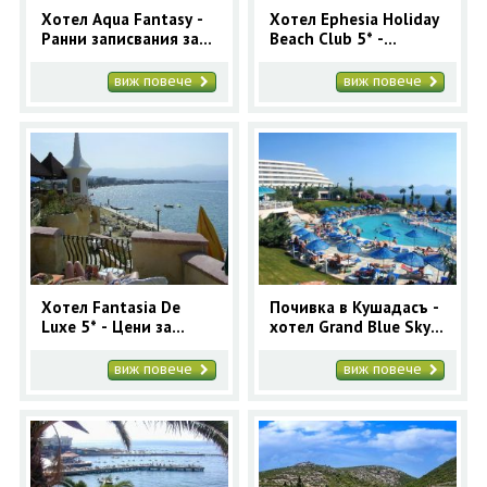
Хотел Aqua Fantasy -
Хотел Ephesia Holiday
Ранни записвания за
Beach Club 5* -
Кушадасъ с автобус за
почивка в Кушадасъ с
7 нощувки
автобус ранни
виж повече
виж повече
записвания
Хотел Fantasia De
Почивка в Кушадасъ -
Luxe 5* - Цени за
хотел Grand Blue Sky
ранни записвания
4* - ранни записвания
Кушадасъ
виж повече
виж повече