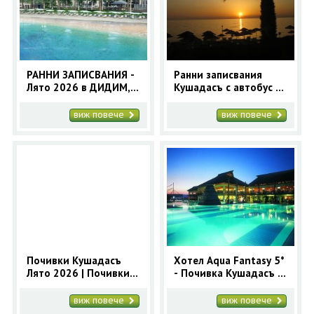
ОЩЕ
ЗА НАС
КОНТАКТИ
ФИРМЕНИ ДОКУМЕНТИ
РАННИ ЗАПИСВАНИЯ -
Ранни записвания
Лято 2026 в ДИДИМ,
Кушадасъ с автобус -
0700 144 34
Запитване
Турция -7 нощувки -
7 нощувки - Почивки
автобусна програма
Лято в Турция
виж повече
виж повече
ПОСЛЕДВАЙТЕ НИ
Почивки Кушадасъ
Хотел Aqua Fantasy 5*
Лято 2026 | Почивки
- Почивка Кушадасъ с
Турция
автобус 7 нощувки
Лято 2026
виж повече
виж повече