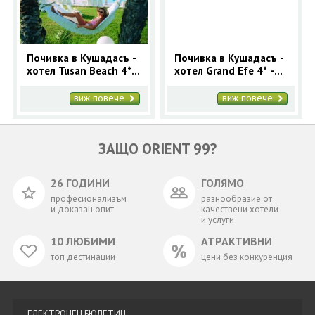
Почивка в Кушадасъ -
Почивка в Кушадасъ -
хотел Tusan Beach 4* -
хотел Grand Efe 4* -
ранни записвания
ранни записвания
2025
2025
виж повече
виж повече
ЗАЩО ORIENT 99?
26 ГОДИНИ
ГОЛЯМО
професионализъм
разнообразие от
и доказан опит
качествени хотели
и услуги
10 ЛЮБИМИ
АТРАКТИВНИ
топ дестинации
цени без конкуренция
ЕЛЕКТРОНЕН БЮЛЕТИН