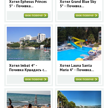
Хотел Ephesus Princes
Хотел Grand Blue Sky
5* - Почивка
5* - Почивка
Кушадасъ с автобус 7
Кушадасъ с автобус 7
нощувки 2025
нощувки Лято 2026
виж повече
виж повече
Хотел Imbat 4* -
Хотел Launa Santa
Почивка Кушадасъ с
Maria 4* - Почивка
автобус 7 нощувки
Кушадасъ с автобус 7
Лято 2026
нощувки Лято 2026
виж повече
виж повече