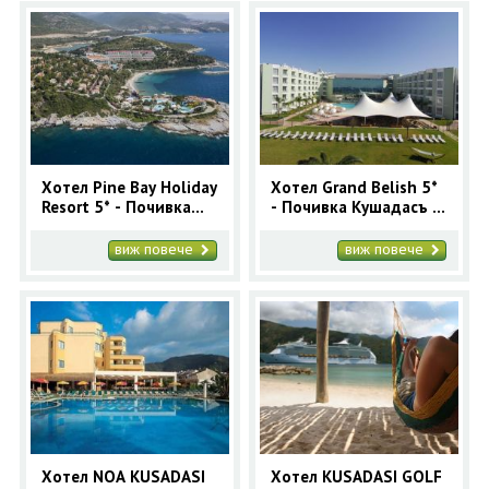
Хотел Pine Bay Holiday
Хотел Grand Belish 5*
Resort 5* - Почивка
- Почивка Кушадасъ с
Кушадасъ с автобус 7
автобус 7 нощувки
нощувки Лято 2026
Лято 2026
виж повече
виж повече
Хотел NOA KUSADASI
Хотел KUSADASI GOLF