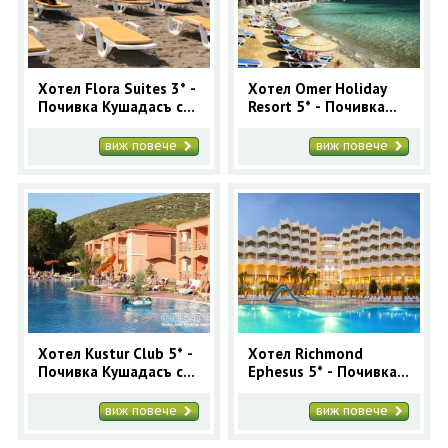
Хотел Flora Suites 3* -
Хотел Omer Holiday
Почивка Кушадасъ с
Resort 5* - Почивка
автобус 7 нощувки
Кушадасъ с автобус 7
Лято 2026
нощувки Лято 2026
виж повече
виж повече
Хотел Kustur Club 5* -
Хотел Richmond
Почивка Кушадасъ с
Ephesus 5* - Почивка
автобус 7 нощувки
Кушадасъ с автобус 7
Лято 2026
нощувки Лято 2026
виж повече
виж повече