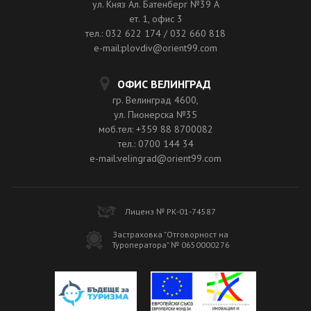
ул. Княз Ал. Батенберг №39 A
ет. 1, офис 3
тел.: 032 622 174 / 032 660 818
e-mail:plovdiv@orient99.com
ОФИС ВЕЛИНГРАД
гр. Велинград 4600,
ул. Пионерска №35
моб.тел: +359 88 8700082
тел.: 0700 144 34
e-mail:velingrad@orient99.com
Лиценз № РК-01-74587
Застраховка "Отговорност на
Туроператора" № 0650000276