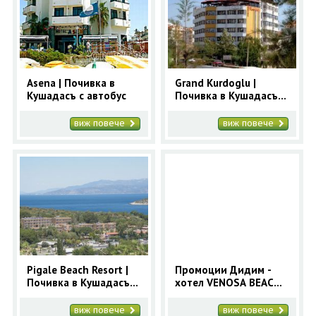
Asena | Почивка в
Grand Kurdoglu |
Кушадасъ с автобус
Почивка в Кушадасъ с
автобус
виж повече
виж повече
Pigale Beach Resort |
Промоции Дидим -
Почивка в Кушадасъ с
хотел VENOSA BEACH
автобус
RESORT 5*
виж повече
виж повече