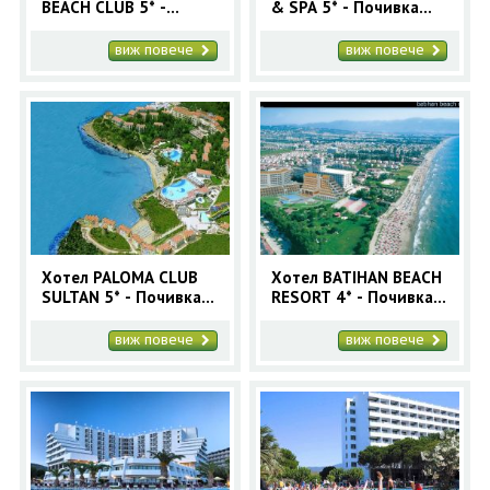
BEACH CLUB 5* -
& SPA 5* - Почивка
Почивка Кушадасъ с
Кушадасъ с автобус 7
автобус 7 нощувки
нощувки Лято 2026
виж повече
виж повече
Лято 2026
Хотел PALOMA CLUB
Хотел BATIHAN BEACH
SULTAN 5* - Почивка
RESORT 4* - Почивка
Кушадасъ с автобус 7
Кушадасъ с автобус 7
нощувки Лято 2026
нощувки Лято 2026
виж повече
виж повече