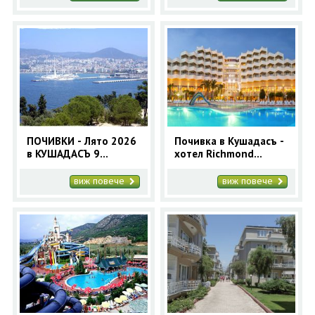
ПОЧИВКИ - Лято 2026
Почивка в Кушадасъ -
в КУШАДАСЪ 9
хотел Richmond
нощувки - 11 дни,
Ephesus 5* - ранни
автобусна програма
записвания
виж повече
виж повече