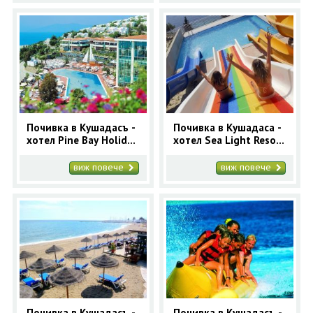
Почивка в Кушадасъ -
Почивка в Кушадаса -
хотел Pine Bay Holiday
хотел Sea Light Resort
Resort 5* - ранни
5* - ранни записвания
записвания
виж повече
виж повече
Почивка в Кушадасъ -
Почивка в Кушадасъ -