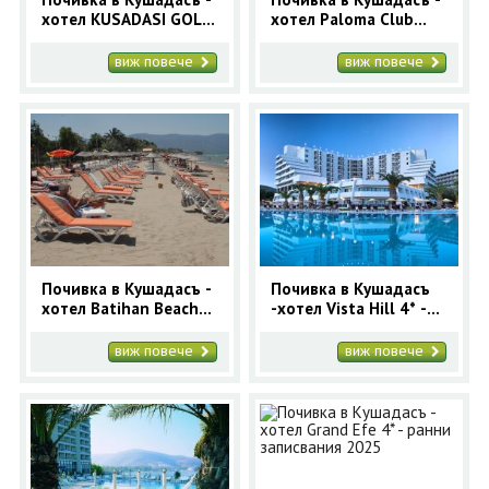
хотел KUSADASI GOLF
хотел Paloma Club
& SPA 5* - ранни
Sultan 4* - ранни
записвания
записвания 2025
виж повече
виж повече
Почивка в Кушадасъ -
Почивка в Кушадасъ
хотел Batihan Beach
-хотел Vista Hill 4* -
Resort 4* - ранни
ранни записвания
записвания 2025
2025
виж повече
виж повече