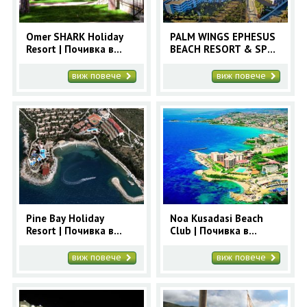
Omer SHARK Holiday
PALM WINGS EPHESUS
Resort | Почивка в
BEACH RESORT & SPA |
Кушадасъ с автобус
Почивка в Кушадасъ с
автобус
виж повече
виж повече
Pine Bay Holiday
Noa Kusadasi Beach
Resort | Почивка в
Club | Почивка в
Кушадасъ с автобус
Кушадасъ с автобус
виж повече
виж повече