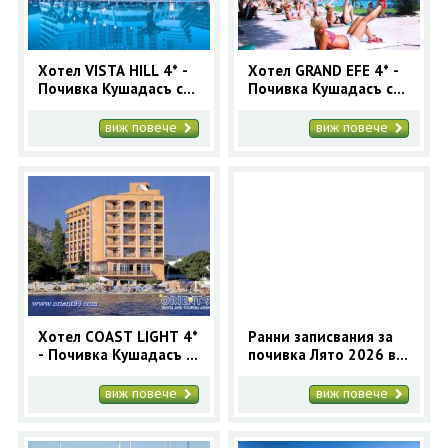
Хотел VISTA HILL 4* -
Хотел GRAND EFE 4* -
Почивка Кушадасъ с
Почивка Кушадасъ с
автобус 7 нощувки
автобус 7 нощувки
Лято 2026
Лято 2026
виж повече
виж повече
Хотел COAST LIGHT 4*
Ранни записвания за
- Почивка Кушадасъ с
почивка Лято 2026 в
автобус 7 нощувки
АЙВАЛЪК, Турция - 7
Лято 2026
нощувки с автобус
виж повече
виж повече