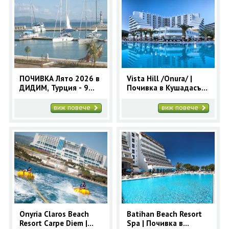
ПОЧИВКА Лято 2026 в
Vista Hill /Onura/ |
ДИДИМ, Турция - 9
Почивка в Кушадасъ с
нощувки - автобусна
автобус
програма
виж повече
виж повече
Onyria Claros Beach
Batihan Beach Resort
Resort Carpe Diem |
Spa | Почивка в